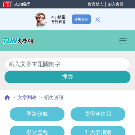
人力銀行
會員登入
│
加入會員
AI小精靈，
使用介紹
有問有答
Previous
Nex
搜尋
文章列表
招生資訊
學路領航
獎學金快報
學習歷程
升大學指南