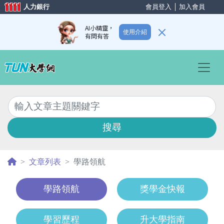
人力銀行
會員登入
│
加入會員
AI小精靈，
使用介紹
有問有答
Previous
Nex
搜尋
文章列表
學路領航
學路領航
獎學金快報
學習歷程
升大學指南