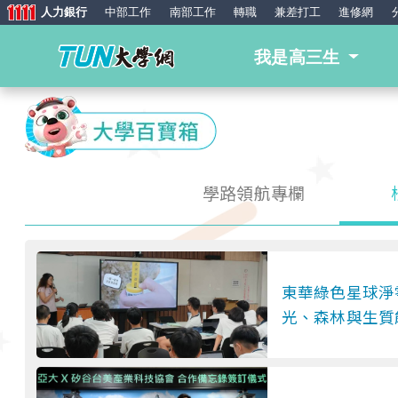
人力銀行
中部工作
南部工作
轉職
兼差打工
進修網
我是高三生
Previous
學路領航專欄
東華綠色星球淨
光、森林與生質