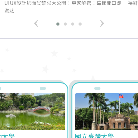
！
UIUX設計師面試禁忌大公開！專家解密：這樣開口即
裸辭
淘汰
‹
›
功大學
國立臺灣大學