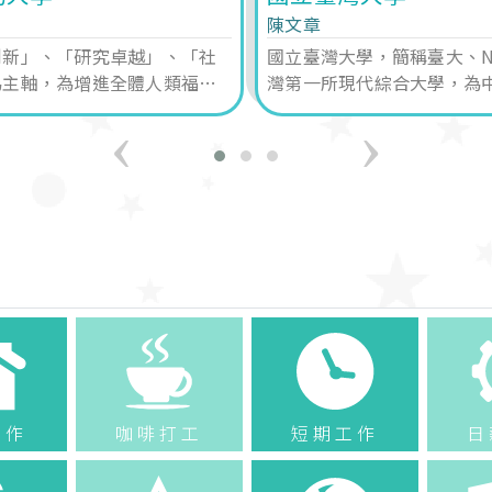
陳文章
創新」、「研究卓越」、「社
國立臺灣大學，簡稱臺大、N
為主軸，為增進全體人類福
灣第一所現代綜合大學，為
造「教學、研究與社會責任」
生人數最多的高等教育機構
‹
›
的未來大學為願景大步邁進。
學府。
工作
咖啡打工
短期工作
日