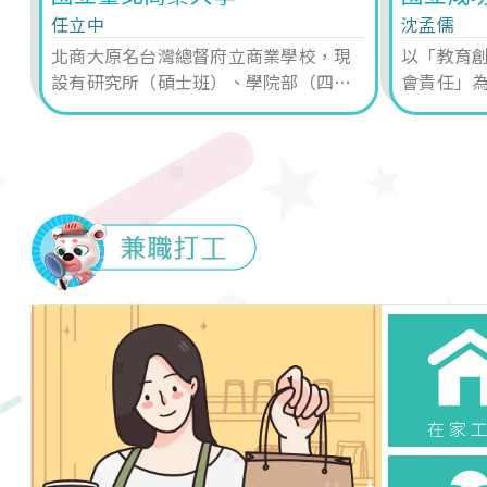
任立中
沈孟儒
續
北商大原名台灣總督府立商業學校，現
以「教育
著
設有研究所（碩士班）、學院部（四
會責任」
術
技、二技）；專科部（五專）；進修推
祉，以打
廣部（四技、二技及二專）。臺北校區
整體卓越
成立財經學院、管理學院。桃園校區成
立創新經營學院，其自103年8月起開始
招生。
在家