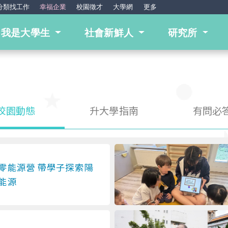
分類找工作
幸福企業
校園徵才
大學網
更多
我是大學生
社會新鮮人
研究所
校園動態
升大學指南
有問必
零能源營 帶學子探索陽
能源