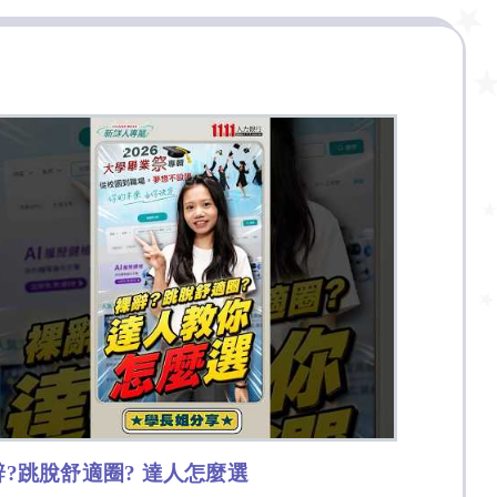
辭?跳脫舒適圈? 達人怎麼選
法律