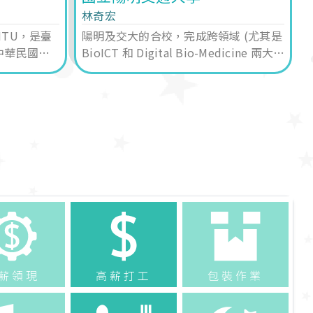
林奇宏
TU，是臺
陽明及交大的合校，完成跨領域 (尤其是
中華民國學
BioICT 和 Digital Bio-Medicine 兩大領
，也是第一
域) 教研的重大任務，以育成優秀人才來
積極並有效的加入產業4.0之智能生醫科
技的革命。
薪領現
高薪打工
包裝作業