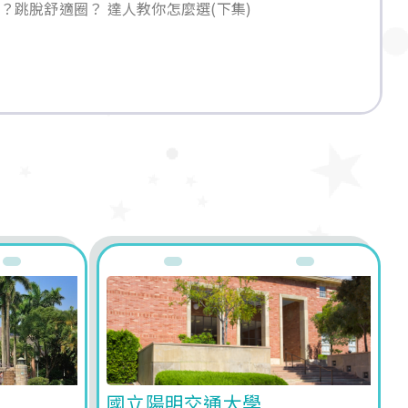
？跳脫舒適圈？ 達人教你怎麼選(下集)
法律
國立陽明交通大學