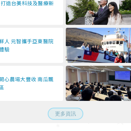
SV 打造台美科技及醫療新
鮮人 元智攜手亞東醫院
體驗
開心農場大豐收 南瓜飄
區
更多資訊