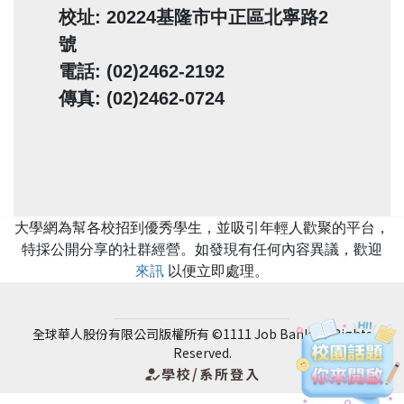
校址: 20224基隆市中正區北寧路2
號
電話: (02)2462-2192
傳真: (02)2462-0724
大學網為幫各校招到優秀學生，並吸引年輕人歡聚的平台，
特採公開分享的社群經營。如發現有任何內容異議，歡迎
來訊
以便立即處理。
全球華人股份有限公司版權所有 ©1111 Job Bank All Rights
Reserved.
學校/系所登入
how_to_reg