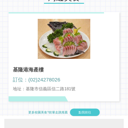
基隆港海產樓
訂位：(02)24278026
地址：基隆市信義區信二路181號
更多校園美食?前輩走跳推薦
點我前往