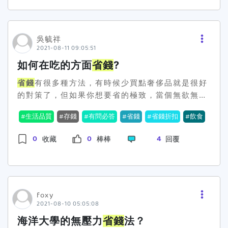
吳毓祥
2021-08-11 09:05:51
如何在吃的方面
省錢
?
省錢
有很多種方法，有時候少買點奢侈品就是很好
的對策了，但如果你想要省的極致，當個無欲無
求，存款爆棚的大學生，那我有個方法很適合你。
生活品質
存錢
有問必答
省錢
省錢折扣
飲食
此篇文章獻給那些追求心靈自由，不被物質所影響
的人。321正文開始 首先要存錢，在處
0
0
4
收藏
棒棒
回覆
理掉了不必要開銷後，剩下最多的花費就是吃的方
面，所以如果要省下更多錢，那從吃飯方面開始
省
錢
是個不錯的選擇，但我認為還是有些事情是要注
意的。 首先
省錢
並不代表要損失生活品
質，你絕對不可以為了
省錢
而捨棄生活必需品，比
foxy
2021-08-10 05:05:08
如為了存錢買機車而不吃早餐，這是很不值得的行
為。以我的父母為例，他們的工作時間集中在下午
海洋大學的無壓力
省錢
法？