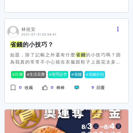
白質可以讓自己長時間不會呃，所以適量的吃蛋白
盛但很便宜！！）第二個就是找「產地直送」，產
質而不是澱粉，可以有效的止餓。 不管用什麼方法
地直送很重要喔，因為可以減少其中被剝削的成
省錢
，請不要傷害到自己最後的生活品質。
本。但如果要煮一些不是快煮的食物，需要電鍋
啊、冰箱啊等器材，比較花錢＆空間（且需要空間
林祖安
2021-07-31 20:54:41
使用上允許，所以...有些困難）第三個就是「自助
餐」，自助餐便宜且富有飽足感，但大多大學旁的
省錢
的小技巧？
自助餐都較為油膩，所以..沒有這麼建議。大家還
如題，除了記帳之外還有什麼
省錢
的小技巧嗎？因
有什麼飲食上的小建議呢！！歡迎分享喔～
為我真的常常不小心就在衣服跟鞋子上面花太多錢
😭好無助喔⋯⋯希望大家可以推薦一些
省錢
的技巧
比價
生活花費
有問必答
省錢
省錢折扣
給我😣
0
0
9
收藏
棒棒
回覆