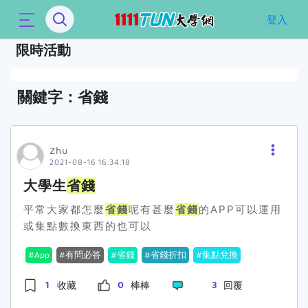
`
登入
限時活動
省錢
Zhu
2021-08-16 16:34:18
大學生
省錢
平常大家都怎麼
省錢
呢有甚麼
省錢
的APP可以運用
或集點數換東西的也可以
App
有問必答
省錢
省錢折扣
集點兌換
1
0
3
收藏
棒棒
回覆