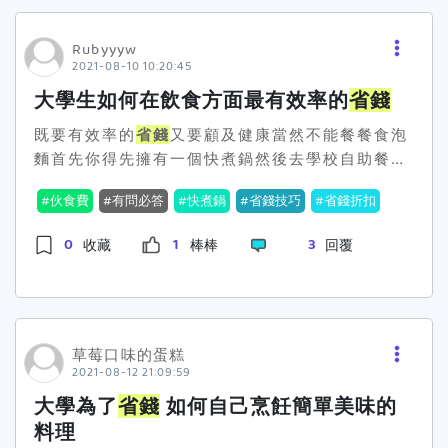
Rubyyyw
2021-08-10 10:20:45
大學生如何在飲食方面最有效率的
省錢
既要有效率的
省錢
又要顧及健康當然不能餐餐食泡
麵首先你得先擁有一個快煮鍋然後去學校自助餐買
十元的白飯利用快煮鍋清水煮蔬菜🥬再與朋友一起
伙食費
有問必答
快煮鍋
省錢技巧
省錢折扣
去市場買生肉回來以清水燒燙煮（市場某些攤位價
格較便宜）最後 用快煮鍋煮一鍋蛋花湯既可以喝湯
0
1
3
收藏
棒棒
回覆
又有吃到蛋算一算一人份一餐大概可以控制在50元
左右你們是如何
省錢
的呢？
草莓口味的蛋糕
2021-08-12 21:09:59
大學為了
省錢
如何自己烹飪簡單美味的
料理