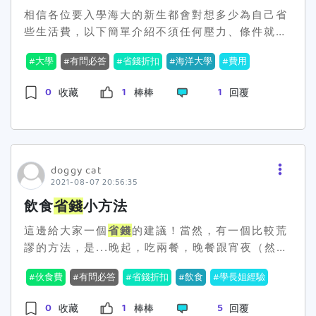
到晚上的時間，所以他們都會拖到8點後才吃晚
相信各位要入學海大的新生都會對想多少為自己省
餐，久了之後就造成胃潰瘍的問題，也許我們還年
些生活費，以下簡單介紹不須任何壓力、條件就可
輕，不管做多傷身的事情都覺得還好，但為了做任
以吃飽穿暖的
省錢
訣竅!!!1.宜蘭包子店海大祥豐校
何事情而損失健康是絕對不值得的，所以請不要為
大學
有問必答
省錢折扣
海洋大學
費用
門走約3分鐘會看到大大的[宜蘭包子]招牌，店家
了
省錢
而捨棄必要的三餐。 那不要用吃少
賣的包子都是10元，口味有肉有菜、還有甜饅頭和
一點的方式
省錢
，要怎麼開始這個存錢循環呢?首
0
1
1
收藏
棒棒
回覆
飲料，適合欲
省錢
的你，幾個銅板吃飽飽。(還有
先如果你都是外食族的話，不要常去高檔的餐廳，
店貓跟你say hi)2.夜市地攤廟口夜市有一堆特價
麥當勞是一餐，但學校的自助餐也可以吃飽，甚至
出售的服飾店、地攤，不追求材質只追求創新、獨
更經濟實惠且健康，所以選擇比較便宜且衛生的餐
特的人可以去挖寶，有時候不到100元可以get兩
廳，是開啟以吃
省錢
的第一步，而且我認為也有助
三件涉及獨特的衣服喔。(但要注意恐怖的銷售阿
doggy cat
於自己個人的健康。 再來是記帳，我個人
2021-08-07 20:56:35
姨跟你搭話)3.自助餐一餐的自助餐在非尖峰時
無論做任何的花費，都會記到手機裡的APP，在吃
段，會降秤重的斤價，讓你夾多多的菜、付少少的
飲食
省錢
小方法
的方面也是一樣，每點一樣餐店就記一項，把所有
錢，適合不喜吃單一菜色、追求均衡又想
省錢
的
花費都鉅細靡遺地寫下來，最後就可以很清楚的知
這邊給大家一個
省錢
的建議！當然，有一個比較荒
人。(記得菜上的油多少瀝點，不要秤重時一堆油
道可以從哪些方向
省錢
，並不失健康。 最
謬的方法，是...晚起，吃兩餐，晚餐跟宵夜（然後
水) 以上不專業
省錢
技巧，最初階最耳熟能量的那
後一個方法是自己做，如果你住的地方有冰箱以及
藉此
省錢
）但不太推薦啦，所以這邊提供一些我的
種。 以下靜待好心人補充了，謝謝各位。
簡單的廚具，那我建議可以每天的早餐自己做，像
伙食費
有問必答
省錢折扣
飲食
學長姐經驗
想法！如果要
省錢
，可以自己煮。第一個是買一些
我的早餐就都是水煮蛋、燕麥以及水果，這個組合
菜、蛋，然後配泡麵或是快煮包（這樣煮起來快速
大約25元就可以解決了，而且有水煮蛋的加入，蛋
0
1
5
收藏
棒棒
回覆
且便宜，認真買泡麵配真的很好吃，你會覺得很豐