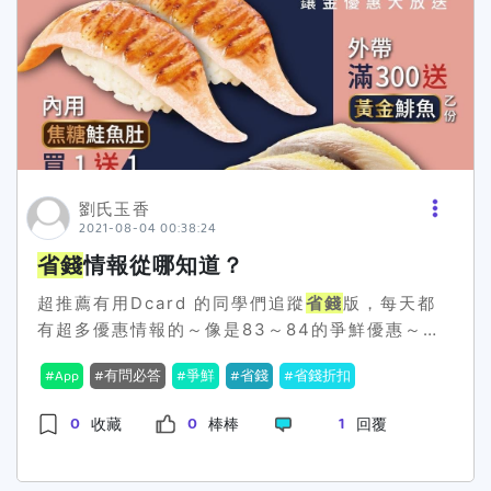
劉氏玉香
2021-08-04 00:38:24
省錢
情報從哪知道？
超推薦有用Dcard 的同學們追蹤
省錢
版，每天都
有超多優惠情報的～像是83～84的爭鮮優惠～大
家追蹤起來啊！還是各位還有推薦什麼
省錢
情報
App
有問必答
爭鮮
省錢
省錢折扣
APP嗎？
0
0
1
收藏
棒棒
回覆