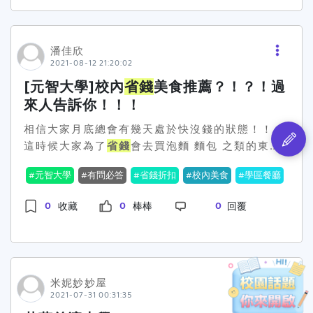
潘佳欣
2021-08-12 21:20:02
[元智大學]校內
省錢
美食推薦？！？！過
來人告訴你！！！
相信大家月底總會有幾天處於快沒錢的狀態！！！
這時候大家為了
省錢
會去買泡麵 麵包 之類的東西
填飽肚子但是眾所周知這樣真的非常非常不健
元智大學
有問必答
省錢折扣
校內美食
學區餐廳
康！！！所以在此我要跟你說說健康又好吃的食物
[仙桃]在宿舍區的地下學餐內有一家叫仙桃的店它
0
0
0
收藏
棒棒
回覆
的“鍋燒麵”超便宜！！！一大碗只要40元！！！很
便宜吧 人家外面最少都要65元起跳而且它有意麵
烏龍麵 冬粉這三種麵可以替代 價錢都一樣！！！
所以你吃膩了隨時可以換一種麵很棒吧！！！❤
[喜樂早餐]這家在學餐旁邊如果你想
省錢
的話可以
米妮妙妙屋
2021-07-31 00:31:35
吃它的“三明治總匯”老闆會切成2個三角三明治料