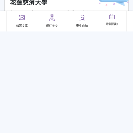
很多！！！這樣2個三明治只要50幾元我可以吃兩
花蓮慈濟大學
餐 等於一餐只要20幾元超省的吧！！！好啦！上
想問問版上有沒有人是在花蓮慈濟大學念書的?我
面是我的
省錢
分享~❤
的朋友在花蓮慈濟大學念書，聽她說那是個鳥不生
最新活動
精選文章
網紅美女
學生自拍
蛋的地方，真的有那麼慘嗎?有沒有美食推薦或者
交通
有問必答
省錢
校園美食
慈濟大學
是可以遊玩的好去處呢?我朋友沒有機車，大眾運
輸又很少，想要
省錢
，想詢問可以怎樣解決，或許
0
1
2
收藏
棒棒
回覆
在地人知道
省錢
的小撇步?
HYJ
2021-08-17 18:22:35
在宿舍有哪些東西是共用的？
想問問大家，大部分哪些生活用品是會一起共用的
呢？同時比較
省錢
大家可以平分😜不管是消耗品還
是非消耗品都可以想聽聽大家的建議！
共用
有問必答
省錢折扣
宿舍
報到入學
————————————————————以我
們房當作例子來看🥰：1.打掃用具：掃把、拖把、