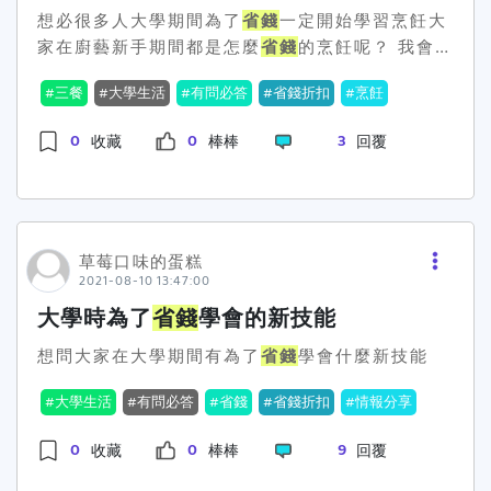
想必很多人大學期間為了
省錢
一定開始學習烹飪大
家在廚藝新手期間都是怎麼
省錢
的烹飪呢？ 我會去
買好吃的醬料 隨便燙個青菜或麵加入醬料就會變美
三餐
大學生活
有問必答
省錢折扣
烹飪
味 也不怕做出地獄料理 自己燙的青菜也比外面便
宜許多
0
0
3
收藏
棒棒
回覆
草莓口味的蛋糕
2021-08-10 13:47:00
大學時為了
省錢
學會的新技能
想問大家在大學期間有為了
省錢
學會什麼新技能
大學生活
有問必答
省錢
省錢折扣
情報分享
0
0
9
收藏
棒棒
回覆