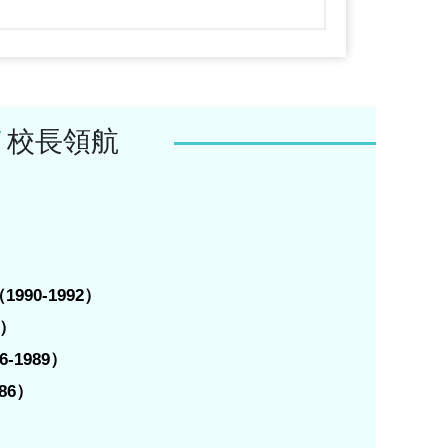
校長領航
90-1992）
0）
1989）
86）