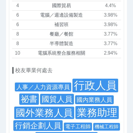
4
國際貿易
4.4%
6
電腦／週邊設備製造
3.98%
6
補習班
3.98%
8
餐廳／餐館
3.77%
8
半導體製造
3.77%
10
電腦系統整合服務相關
2.94%
校友畢業何處去
行政人員
人事／人力資源專員
祕書
國貿人員
國內業務人員
業務助理
國外業務人員
行銷企劃人員
電子工程師
機械工程師