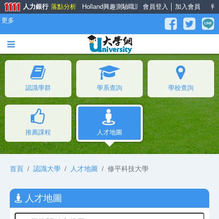
人力銀行
落點分析
Holland興趣測驗
職涯大師
會員登入
面試經驗談
│
加入會員
薪資公秤
更多
認識學群
學系查詢
學校查詢
推薦課程
人才地圖
首頁
認識大學
人才地圖
修平科技大學
人才地圖