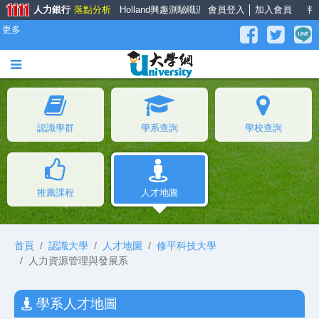
人力銀行
落點分析
Holland興趣測驗
職涯大師
會員登入
面試經驗談
│
加入會員
薪資公秤
更多
認識學群
學系查詢
學校查詢
推薦課程
人才地圖
首頁
認識大學
人才地圖
修平科技大學
人力資源管理與發展系
學系人才地圖