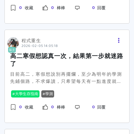
師，希望能夠在語文、數學、社會、健康和科技等
協會理事長顏家鈺指出，論文應該考慮實際應用，
0
0
0
收藏
棒棒
回覆
各個領域滲透性別平等的價值觀。🔥 這個政策可不
像如何將成果轉化為商業產品等。這樣的論調，也
是嘴上說說，114學年度預計會推出34件跨領域的
讓許多私立大學倍感振奮，過往一直強調的實作與
教案示例，讓每位學生都能在學習中感受到性別的
技術，終於獲得重視。不過，也不是沒有反對的聲
多元與公正。這樣的舉動當然引起了雙方熱議，而
音。有些學者認為，論文量化一直是維持學術標準
背後的爭議卻是相當現實。究竟性平教育的推行會
程式重生
的核心，而如果全然放棄這樣的量尺，可能造成學
2026-02-05 14:05:18
如何影響傳統教學模式，以及學生和老師們是否真
術評價的混亂。這樣的說法，似乎也受到一部分保
版主
的準備好面對這樣的轉變呢？🌟 社群上的反應可說
高二寒假想認真一次，結果第一步就迷路
守派學者的支持。國科會的強調與教育部的呼應，
是兩極化。不少支持者認為這是一個極好的機會，
不禁令人生疑：究竟是瞬間的政策擁護還是長久的
了
讓學校教育能夠跟上社會的進步潮流，營造更為友
認同轉變？學術界的未來將如何走下這條漫漫求變
目前高二，寒假想說別再擺爛，至少為明年的學測
善的校園環境。然而，也有持保留態度的人表示擔
之路？各位怎麼看，應該要重視論文的「質」還是
先鋪個路，不求爆讀，只希望每天有一點進度就
憂，這樣的推動著實挑戰了現有的教育框架，特別
依舊堅持「量」呢？📊📈
好。 但現在直接卡在最一開始：完全不知道該從哪
是如何在各科目中用實際、具體的教學方式呈現性
大學生存指南
學測
本書下手。 一查才發現現在的講義跟題本真的不便
別平等的內涵。🤷‍♂️ 而困惑的老師們這時候就要肩
宜，很怕一個衝動買錯，最後變成書櫃裝飾品＋錢
負起相當大的責任，不只要確保自己具備相關知
0
0
0
收藏
棒棒
回覆
包大失血 😭 想請教學長姐們，有沒有推薦 國文／
識，還得負責引導學生從課程中學習到正確的性別
社會 的學測用書？希望是那種 ●寒假可以慢慢
觀念，這聽起來並不簡單。那麼問題來了，各位覺
讀、不會壓力爆表 ●基礎觀念整理清楚，題目不要
得這樣的性平教育進課堂措施，究竟是教育的一大
太刁鑽 ●適合還在摸索讀書節奏的人 真的很需要
進步，還是與現有制度難以相容呢？#教育政策 #