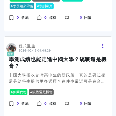
友企業資源，深化智慧工程、綠能永續與產業實務
即測即評…等多項高規格國家級檢定考場。透過這
學長姐來帶路
學訓考用
的結合，打造校友、企業與學校三方共贏的人才培
些與業界標準同步的合格場地，學校全面落實
0
0
0
收藏
棒棒
回覆
育體系，為產業升級與城市永續發展培養關鍵力
「學、訓、考、用合一」的教學策略，讓學生在校
量。【聖約翰科大新設智慧營建工程系 產學接軌
期間即能在熟悉的環境中取得高含金量證照，為學
培育工程人才】
生打造「畢業即就業」的職涯直通車。 唐彥博
http:pr.sju.edu.twcampusnews202601202601-
校長首先點出電機工程系的特色，該系擁有國內技
13.html【聖約翰科大成立BIM暨ESG特色實驗
專校院首屈一指的「乙級室內配線檢定場」。為了
程式重生
室 培育智慧營建專業人才】
讓學生擁有最真實的實作經驗，系上不惜重本將電
2026-02-12 09:48:29
版主
http:pr.sju.edu.twcampusnews202601202601-
線桿等大型設備移入室內教學場域，建置出「把電
學測成績也能走進中國大學？統戰還是機
01.html
線桿搬進教室」的務實教學環境，讓學生免受風吹
會？
日曬，能專注於技術磨練。 唐彥博校長強調，
室內配線乙級證照在業界素有「甲種電匠」之稱，
中國大學招收台灣高中生的新政策，真的是要拉攏
地位等同於水電界的「畢業證書」，學生若能考取
還是給學生提供更多選擇？這件事最近可是在台灣
此證，無論是直接就業或創業當老闆，「薪」情絕
社群中引發了不小的討論。國台辦宣佈的消息讓一
你問我答
統戰還是機會
對看漲。 此外，電機系也設有CP值最高的
些人覺得超派，認為這不過又是中國的「統戰」手
「自來水管配管」檢定場，學生取得一張證照後，
段，但也有人覺得這對台灣學生來說，或許是一個
0
0
0
收藏
棒棒
回覆
可延伸申請「自來水管承裝技工」、「下水道用戶
難得的求學機會。如果你覺得自己學測成績不錯，
排水設備承裝技工」及「自來水事業技術人員」等
但在台灣的大學志願未盡如人意，那第四條路徑可