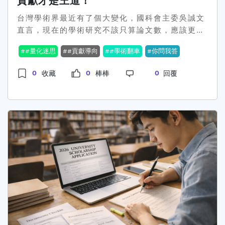
貢獻才是王道！
個月（甚至一年）的累積，不會因為緊張就歸零。
台灣學術界最近有了個大變化，國科會主委吳誠文
第二件事：與其無限刷新進度，不如確認「基本題
直言，現在的學術研究不該只算論文數，應該更重
你穩不穩」。最後一週，真的不是拚「讀更多」，
視貢獻度，讓這個話題瞬間在社群平台引起了一陣
而是拚「少失誤」。建議你回去看考古題和最低錄
#量化迷思
#貢獻導向
#學術翻車
你問我答
腥風血雨。是的，你沒聽錯，長期以來影響教師升
取分數，你會發現很多系所其實不用全會，只要把
等指標的論文數，似乎不再是唯一的評量標準了。
基本題、常考觀念穩穩拿到，排名就不會太難看。
0
0
0
收藏
棒棒
回覆
這次「翻車」的背後，意味著什麼呢？首先，教育
不要一直想「萬一今年超難怎麼辦」，因為真的
部長鄭英耀也跟進認同，並表示科研應該思考如何
難，大家都難；真的簡單，基本題更重要。第三件
對社會有實質貢獻，而不僅僅是追求數字上的成
事：穩定情緒，比多看一章還有用。如果你現在讀
就。這話題一出，一大波網友直接開噴：都快
書讀到心很浮、一直分心，那不代表你不努力，只
1202年了，終於有人說出大家心中真正的恐懼。
是大腦真的累了。我那年最後一週，反而花時間回
當前大學的主流認為，提升質量比提升數量更重
想自己過去考得不錯的經驗，提醒自己：「我不是
要，因為這能深化對世界的影響力，這不僅僅在學
不會，只是現在很緊張。」你可以用一點點自尊
術上能見度，而是把研究從象牙塔帶到實務中，這
心、一點點不甘心，但不要用恐懼推著自己。最後
種思維轉換真是超派！有網友調侃道，以後論文不
一週，我會給你三個實際建議：1. 整理常錯題型與
能再用在「升等」上，老師們要開始修身養性、補
易忘觀念，做「快速複習」2. 考古題用「想解法」
充人文素養了！講到這裡，你可能會疑惑，這究竟
的方式複盤，不一定每題都完整寫3. 作息正常、
對我們有什麼影響呢？其實這不僅關乎於學者的運
吃好睡好，這真的比熬夜多讀有效研究所考試比的
命，也影響著我們的社會。當學術研究不再是像
是氣長，不是最後衝刺多華麗。你現在要做的，是