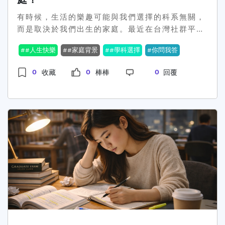
說」。但我很慶幸自己至少留了一條能進二階的
有時候，生活的樂趣可能與我們選擇的科系無關，
路，也逼自己把備審和面試好好準備。後來進了現
而是取決於我們出生的家庭。最近在台灣社群平台
在的科系，才發現原來不是最熱門、最光鮮的選
上，一位網友的提問引爆熱烈討論：念什麼科系畢
擇，也可以過得很踏實、很快樂。另外，我也想提
#人生快樂
#家庭背景
#學科選擇
你問我答
業後最快樂？這個問題其實每年都會被提出，因為
醒現在正在猶豫要不要讀分科（或指考）的人：沒
台灣的年輕人在選科系時總是充滿著無奈與迷茫。
有人能在考完那一刻就百分之百確定自己不用再
0
0
0
收藏
棒棒
回覆
不少人都覺得讀書時期選擇醫科、電機等熱門科
考。但如果因為害怕、不確定，就什麼都不做，時
系，畢業後一定能過上夢想人生。然而，根據這次
間只會默默流走。你不用現在就下定人生的最終決
的討論，答案卻恰恰相反。許多過來人分享他們的
定，但至少不要讓未來的自己，因為今天的逃避而
畢業之後仍然迷茫的聲音，甚至有網友熱烈推薦
後悔。最後，也是我最想說的一點。不管你是學
「家裡有礦系」和「投胎系」才是最快樂的選擇。
測、分科、重考，只要考得不如預期，都不要用一
🏠💰在這次社群大討論中，出現了一些有趣的意
次考試否定整個人生。你已經走到18、19歲了，這
見：1. 家裡有背景或資源真是迅速奔向幸福的捷
段路不是為了一張成績單而存在的。進了不理想的
徑：「家裡有礦，讀什麼我都開心」成為許多人讚
學校，不代表前途全毀；就算進了理想的學校，也
同的口吻。無論你是讀什麼科系，只要家裡有經濟
不保證一帆風順。考試很重要，但你的人生更重
實力支持，自然就不會為生活所困。2. 為未來職涯
要。慢一點沒關係，繞路也沒關係，只要你沒有放
鋪路？不如好好發掘自己的興趣，快樂並非選擇而
棄自己，一切都還來得及。
是創造。有網友建議讀自己有興趣的科系，未來再
找到與其無關的工作，一樣能活得精彩。3. 有網