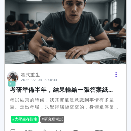
事實是，這種考試從來就不是在比誰零失誤，而是
在看你在壓力最大的情況下，還能留下多少分
數。 你可能會遇到從沒看過的題型，也可能在考場
上突然想不起明明很熟的觀念。這不代表你不夠努
力，而是考試本來就會放大緊張與不安。幾乎所有
人都會遇到這些狀況，真正拉開差距的，是誰能比
較快把情緒收好，繼續往前走。 如果有哪一題讓你
一直放不下，與其反覆後悔，不如把它記下來，當
成下一場考試前一定要補齊的地方。考試還沒全部
結束之前，每一科、每一天，都還有調整與修正的
程式重生
空間。 我自己當初準備企研所時，也碰過出題方式
2026-02-04 13:40:34
和過去完全不同的考試。當下真的很慌，甚至一度
版主
考研準備半年，結果輸給一張答案紙…
覺得自己完了，但最後還是提醒自己先把會寫的寫
完。後來才發現，其實不少人都遇到一樣的狀況，
考試結束的時候，我其實還沒意識到事情有多嚴
而結果也沒有當時想得那麼糟。 所以想跟你們說，
重。走出考場，只覺得腦袋空空的，身體還停留在
真正影響後續表現的，往往不是考題難不難，而是
剛剛那種高度緊繃的狀態。直到心跳慢慢降下來，
你會不會因為一張考卷，就提前否定整段努力的自
大學生存指南
研究所考試
我才突然想到一個畫面，然後整個人瞬間清醒！不
己。 研究所考試是一條長路，不是一場即時宣判。
對，剛剛是不是哪裡怪怪的？？ 考試一開始，我緊