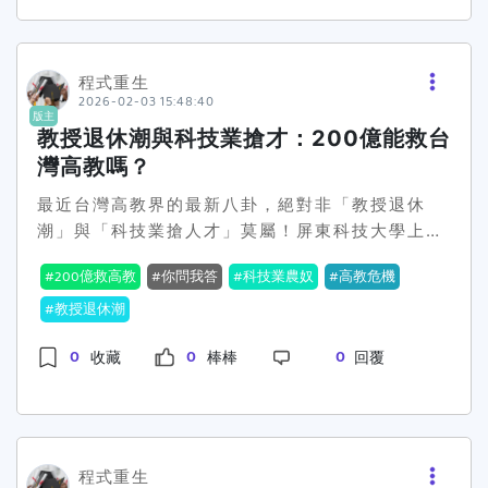
是興趣還是背景？或是說，能讓我們真心滿足的，
等於學術成就嗎？這背後的爭議其實不小。雖然教
要不要先清楚自己的心要什麼？❤️
育部也背書了這番言論，許多大學校長表示贊同，
但問題來了，怎麼衡量「貢獻度」這種難量化的東
程式重生
2026-02-03 15:48:40
西？國立科技大學和台大等院校都提到，質量提升
版主
和技轉是可以努力的方向，但到底要怎麼在短時間
教授退休潮與科技業搶才：200億能救台
內達到，不免讓人覺得有點空談。再者，這樣的改
灣高教嗎？
革會讓學術界的排名體制受到什麼樣影響？在台科
最近台灣高教界的最新八卦，絕對非「教授退休
大，校長們甚至坦言現在的量化指標雖然容易執
潮」與「科技業搶人才」莫屬！屏東科技大學上剛
行，但貢獻度的範圍要怎麼界定真的很難。教育部
辦完的全國大專校院校長會議，簡直像是一場高教
長鄭英耀倒是提到，要多考慮研究、教學、服務這
200億救高教
你問我答
科技業農奴
高教危機
界的吐槽大會，所有人都在搶著講教授退休潮和人
三個面向，他認為學術的目的不單在於論文的數
才荒兩件事。然後最厲害的，是政府直接砸下200
教授退休潮
字，而是更深層次的社會效益。有人說這是好事，
億，希望能堵住這個看似無底洞。想知道這200億
可以讓教育與實務貼近，甚至培養出能立即投入產
0
0
0
收藏
棒棒
回覆
能不能解救台灣的高教？讀下去你就知道了。🙃先
業的學生。網路上大家的反應其實也蠻有趣的。有
講背景，台灣的大學法已經二十年沒有修過了，而
些人很支持這種看長遠的改革，覺得可以改變以往
且教授的待遇實在是無法跟高薪的科技業競爭啊。
以數字論英雄的風氣，不過也有酸民直言：「在台
面對未來十到二十年的退休潮，怎麼樣留住人才就
灣，這怎麼可能真的實現，政策只不過是一層薄
變得超級關鍵。在會議上，教育部長的發言引起了
粉，別還沒走幾步就又撤了」。看樣子，無論如
程式重生