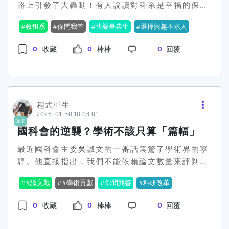
路上引發了大轟動！有人說讀對科系是幸福的保
科！當然它並不存在😂，但看起來似乎吸引了不少
證，但真的是這樣嗎？🤔在台灣，高中生在選填大
人的興趣。畢竟在少子化社會，農地或者舊樓的價
收租系
你問我答
快樂畢業生
選擇興趣不求人
學科系時常常感到迷茫，擔心自己的選擇會影響未
值正在穩步上升，只要能當上地主當包租公，似乎
來職涯並且生活方式。下載記事本一名網友在
就能馬上點開綠燈、步入人生贏家行列。說來有
0
0
0
收藏
棒棒
回覆
Dcard拋出直擊靈魂的問題：「念什麼科系出來最
趣，不少在職場上打拼過幾年的前輩們表示，畢業
快樂？」瞬間引起了熱烈的討論。整个社群都在為
後真正快樂的根本不是學了什麼課程，而是能否靈
這個話題開展頭腦風暴，誰不想要一個既高薪又快
活地在市場上淘金。有興趣學哲學、思考宇宙大問
樂的未來呢？🔥有不少過來人分享了他們的看法，
題的人，只要他們能學以致用，探索自己的小世
有人直言，要是家裡有錢，就可以快樂—所謂「收
程式重生
界，就能獲得心靈解放與快樂。所以啦，問題來
2026-01-30 10:03:01
租系」或「包租公科系」才是畢業最快樂的關鍵！
啦，快樂到底是修讀某個熱門科系的重要性，還是
版主
而一票網友則認為，什麼科系都無所謂，只要自己
找到人生的興趣點把自己逼壓在固定的傳統價值觀
國科會的逆襲？學術不該只算「篇幅」
能夠找到有興趣的事務，而後靠這股熱情活出自我
上呢？你是選擇「快樂工作」派還是「自由探索」
最近國科會主委吳誠文的一番話震驚了學術界的寧
才是真理！💸但更有網友指出問題的核心：並非科
派呢？來分享你的看法吧！😃
靜。他直接指出，我們不能依賴論文數量來評判學
系本身，而是與自身的興趣與職場方向是否相匹
術研究，真正重要的是研究的貢獻度。研究發表數
配。「讀自己喜歡的科系，找跟科系不相關的工作
#論文戰
#學術貢獻
你問我答
科研改革
多當然很美，但這背後的「小確幸」真的比得上實
最快樂」這種超派的建議也絕對不能忽略！在學校
際貢獻嗎？🤔這立刻引起了教育部長鄭英耀的呼
學到某些知識或技能，只要找到適合的領域，最終
0
0
0
收藏
棒棒
回覆
應，一直強調科研應該對社會有實質貢獻，而不僅
一樣能過得開心。想想那些哲學系的畢業生，他們
僅是一堆漂亮的數字。而大學方面也不遑多讓，表
可能在挖掘人類存在意義的途中就已經坦然接受人