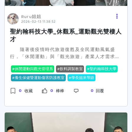
校看版。 每篇貼文內容需具原創性且不可重複，相
同內容張貼於多個平台，僅計算一次獎金，其餘平
Ruru姐姐
台不予重複計算。（文字內容相似度達80%以上，
2026-02-13 11:38:52
則認定為相同內容)。 推廣同一個主題貼文，在同
聖約翰科技大學_休觀系_運動觀光雙棲人
個FB社團或社群重複張貼將不予計費。 為避免大
才
家大量發文被版主刪文、砍帳號，同個社團一天僅
限發布二則貼文。 若一篇貼文推兩個以上活動，會
隨著後疫情時代旅遊復甦及全民運動風氣盛
以一則貼文的量來計。 貼文任務小提醒：
行，「休閒運動」與「觀光旅遊」產業人才需求大
文章要超過150字（網址不算在內哦~），內容需
增。聖約翰科技大學休閒運動與觀光管理系（以下
走正向中立風，不碰政治、宗教、歧視或罵人話
休閒運動與觀光管理系
飲料調製教室
聖約翰科技大學
簡稱休觀系）看準市場趨勢，115學年度入學新生
題，也不可提到其他競品。 表現方式由大使發揮！
將享有「4年比照國立大學收費」的超優福利，並
養生保健暨運動傷害防護教室
學長姐來帶路
可以是工具開箱文、心得分享、短影音介紹、活動
加碼提供4年全額免住宿費及每年新臺幣3.5萬元
體驗，只要能讓人想點進來看就OK！ 記得一定要
0
0
0
收藏
棒棒
回覆
的生活津貼。校方期盼透過實質獎助，減輕學子經
提到「推廣活動名稱或品牌名稱」，並附上活動頁
濟負擔，培育出具備國際視野與實務能力的雙棲人
連結。 最重要的是！內容一定要你親手寫，轉貼、
才。 休觀系課程設計強調「動靜皆宜」，涵蓋
分享、複製別人的都不算喔；如果是使用小帳轉貼
休閒運動與觀光管理兩大模組。在運動領域方面，
或分享自己主帳號的貼文，小帳的貼文也是不計篇
系上不僅建置「養生保健暨運動傷害防護教室」及
數的哦！ 最後，不可以刪文哦~不然工作人員審稿
「步態暨動作診斷實驗室」，更搭上近年最夯的
時找不到貼文，則不計篇數哦！ 也請參賽者自行保