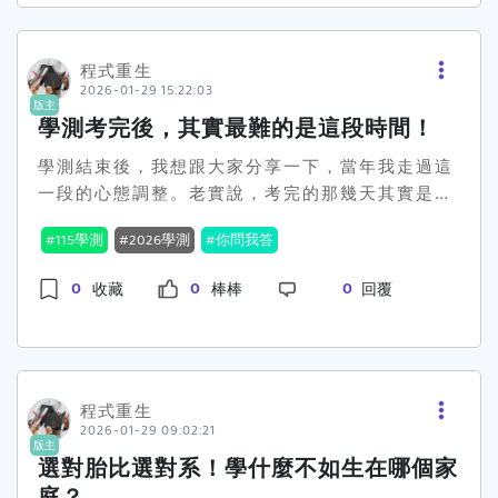
示會進一步提升研究的質量，希望能因此深化對全
生百態，快樂自得🎓這議題其實反映了台灣教育制
球的影響力。這到底是學術界的一次偽裝革命，還
度下的職業迷思，大家都在找尋所謂的「金飯
是真有其事的重大改變？現在教育界的各位大神
程式重生
碗」，但忽略了興趣可能才是那把打開幸福大門的
2026-01-29 15:22:03
們，終於開始理性思考論文的真實價值。而過去那
鑰匙。與其不明所以地追求熱門的醫資類、法律
版主
種只求數量、不求實質內容的做法，可以說是荒唐
學測考完後，其實最難的是這段時間！
系，不如投身於迎合自己性格與興趣的領域，反而
至極。這讓不少人開始反思，發表的小確幸是不是
可以走得更遠。所以，你認為選科系就是選幸福
學測結束後，我想跟大家分享一下，當年我走過這
已經綁架了我們的科研價值觀。這種看似「高大
嗎，還是追隨興趣才是終極快樂的秘訣？👍👎 留言
一段的心態調整。老實說，考完的那幾天其實是最
上」的指標，可能致使學術界作繭自縛。😱不過，
告訴我們，你對於這問題的看法吧！
煎熬的。答案一出來，忍不住對，發現錯幾題心就
這究竟是學術界的吃相難看，還是大家都心知肚明
115學測
2026學測
你問我答
涼一次，開始一直想「如果那題選另一個會不會不
的秘密，其實，無論高喊多少次「實質貢獻」，學
一樣」。害怕、焦慮、睡不好，這些我都經歷過，
術研究的實踐卻常常不了了之。或許這場學術圈的
0
0
0
收藏
棒棒
回覆
所以你們現在有這種感覺，一點都不奇怪。但後來
吶喊最終只是場紙上談兵？在這場改革的風暴中，
我慢慢發現一件事：學測考完不是結束，也不是放
不少同學開始擔心這對自己未來的影響。畢竟，研
飛自我的開始，而是你要開始為自己負責的時間
究成果是否能實真人生價值，這才是真正的考驗。
點。成績好不好，當下真的很重要，但更關鍵的是
大家也許還是會擔心：學術貢獻的寬泛定義，會不
成績出來之後，你做了什麼選擇。志願怎麼填、後
程式重生
會導致更大的主觀性？科研的量化指標是否仍有其
2026-01-29 09:02:21
路有沒有留、自己到底想唸什麼，這些往往比多錯
必要性？這就丟給你們大家思考了！所以問題來
版主
那一題還影響未來。我那時候的成績也不是多亮
選對胎比選對系！學什麼不如生在哪個家
了，你認為學術研究應該追求「質量」還是「數
眼，能選的學校不多，甚至有點像是「先上再
量」？#學術爭議 #研究貢獻 #論文戰
庭？