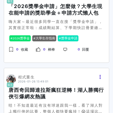
版主
忙）你會遇到的狀況：拖到最後一週才開口，然後
發表服務成果），並以（指標）檢核。若獲獎，我
「2026獎學金申請」怎麼做？大學生現
114 學年度第 2 學期的獎助計畫。 寒假是「資料
老師當然來不及。最有效解法：提前 2–3 週＋丟
將把經費用於___（學費生活費降低打工、研究材
整理」的最佳時段平常學期間課業繁忙，學生很難
在能申請的獎助學金＋申請方式懶人包
給老師「省力包」省力包請包含： 獎項簡介（1 段
料、交通、證照費等），以確保能投入___（具體
抽出完整的時間撰寫長篇的申請動機或修改簡歷。
話） 截止日＋繳交方式（老師最在意） 你想凸顯
嗨大家～最近很多同學一直在搜「獎學金申請」，
行動），提高成果完成度。E. 回饋計畫（加分項，
1 月底正值寒假開始，學生有較充裕的時間去研究
的 3 個重點（成績專題服務作品） 你的履歷或一
其實很正常啦：成績剛結算、下學期快註冊要繳
50–100 字）我將在___（系上社團學校）分享
各個獎學金的細節，並針對不同項目量身打造申請
頁式經歷整理 👉 你不是在拜託老師寫作文，你是
費、加上不少獎助學金都會在寒假尾聲開始跑流
___（申請學習研究成果），並協助___（學弟妹、
材料。2026 年初重點獎學金時程參考 獎學金類型
2026獎學金
大學生存指南
獎學金申請
在「讓老師很省事地幫你加分」。痛點6：自傳讀
程。我這邊就把「現在你最可能用得到的」整理給
志工、課輔），把資源延伸出去。標題3＃評審超
預計申請公告時間 備註 校內各類獎學金 1 月下旬
書計畫寫得像作文，評審看不到你厲害在哪你會遇
大家，順便告訴你：你可能符不符合、要怎麼申
愛的「關鍵句型」 「我把___轉成可量化成果：
陸續公告 需留意校內生輔組官網 原民會獎助學金
0
0
0
收藏
棒棒
回覆
到的狀況：寫得很感人，但沒有證據；或寫很多經
請。弱勢助學：想減輕學費生活壓力的同學先看這
___（數字名次產出）。」 「我目前進度在___，
2 月初開始申請 需線上填報 政府百大海外獎學金
歷，但跟獎項宗旨沒關係。最有效解法：用「對獎
個這個是教育部的大專弱勢助學計畫，裡面其實分
下一步會在___完成___。」 「這筆支持會讓我把
1 月至 3 月間 針對預計出國留學的學生 各縣市清
項說人話」的四段式 我符合什麼條件（直接對到獎
成四塊：助學金、生活助學金、緊急紓困助學金、
打工時數從___降到___，把時間投入___，以完成
寒獎助學金 2 月開學前後 需準備戶籍謄本等證明
項要的人） 我做過什麼（用證據講：數字、成果、
住宿優惠。✅ 誰比較適合看？ 家裡經濟壓力比較
___成果。」 「我會用___指標檢核成果（例如：
如果你目前也在規劃申請，建議先去學校的「學生
作品、排名） 我接下來要做什麼（具體計畫＋時間
大、想要學費少一點、生活費有支持的人 或者家裡
程式重生
完成作品集、競賽投稿、服務時數、成果發
事務處（生輔組）」網頁，通常那裡會有最完整的
表） 這筆錢會帶來什麼改變（例如減少打工、完成
2026-01-26 13:49:01
最近突然出狀況，需要短期救急的人 ✅ 你可以申
表）。」 ​最常踩雷的 5 件事（避開就贏） 寫太
「校外獎學金一覽表」，可以幫你省下不少搜尋時
版主
研究實習專題） ✅ 你每一段都要問自己一句：
請什麼？ 助學金：比較像「幫你扣抵學費」那種
長、沒重點（評審看不到亮點） 只有形容詞沒有證
唐西奇回歸達拉斯瘋狂逆轉！湖人勝獨行
間喔！
「如果我把名字塗掉，評審還看得出這是『有做事
（多半看家庭所得、利息、不動產門檻）。 生活助
據（熱忱努力責任感…都要用成果證明） 跟獎項宗
俠引爆網友熱議
的人』嗎？」痛點7：明明符合資格卻被刷掉（你
學金：很多學校會搭配校內工讀服務學習。 緊急紓
旨無關（你很棒，但不是這個獎要的人） 經費用途
沒看到那條排除條款）你會遇到的狀況：「有不及
哇！不知道最近有沒有球迷跟我一樣，看了湖人對
困：家裡突然重大變故（失業、重大醫療、事故
很空（寫「提升自我」不行，要寫「買什麼做什麼
格」、「受懲處」、「不能重複領同類型」這種，
上獨行俠的比賽，整個人都快要瘋掉！😱這場比賽
等），這種通常可以走「個案」很快處理。 住宿優