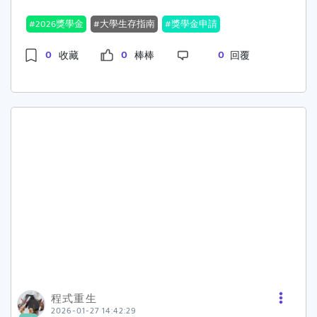
前」；或線上截止跟紙本收件不同。最有效解法：
到每月每學期） 課程規劃、讀書安排、專題里程
制與獎學金公告節奏的雙重影響。身為大學生，你
做一張「截止日表」＋提前 72 小時當自己的截止
碑、實習考證照 用條列式＋時間表最有感 (4) 產
2026獎學金
大學生存指南
獎學金申請
可能也感受到了這種「年前趕件」的壓力，主要原
表格只要 5 欄就夠：獎項｜截止日時間｜繳交方式
出與回饋：你會交出什麼成果＋怎麼回饋 作品、報
因有以下幾點：下學期申請季的「前哨戰」台灣大
｜文件清單｜承辦聯絡方式規則只有一條：✅ 你的
0
0
0
收藏
棒棒
回覆
告、競賽、發表、帶學弟妹、分享會 讀書計畫模板
學的第二學期（下學期）通常在 2 月中下旬開學。
截止日 = 官方截止日往前 72 小時（真的超有
（超好用，直接套）A. 申請動機與目標（150–
許多校內外的獎學金為了配合開學後的審核流程，
用，因為你一定會遇到印不出來系統塞車推薦信來
200 字）我申請___獎學金，目標是在___（時
會提前在 1 月中下旬到 2 月初 開放申請或公告簡
不及）痛點4：文件永遠缺一個（在學證明、成績
間）完成___（可衡量目標），包含___（學業專題
章。學生們通常會利用寒假期間準備資料（如：成
單、戶籍、財稅…）你會遇到的狀況：跑單位、補
服務）。此計畫與獎學金宗旨___相符，並能讓我
績單、推薦信、自傳等），以便開學第一週就能送
件、重印、掃描、格式不合……搞到心態爆炸。最
在___（領域）持續累積成果。B. 現況與基礎
件。成績單剛剛「熱騰騰」出爐獎學金申請必備的
有效解法：做一包「萬用文件包」先準備最常用的
（150 字）目前我已完成___（課程專題階段），
上學期成績單，通常在 1 月中下旬期末考結束、教
8 件（90% 的獎學金都會用到）： 在學證明 成績
上學期GPA___、排名前___%，並具備___（技能
授結算成績後才會正式產出。大學生在這個時間點
單（最好含排名名次者更棒） 身分證明（學生證身
作品）。目前正在進行___，初步成果為___（可量
搜尋，往往是為了確認自己的成績是否達到申請門
分證影本） 戶籍資料（戶籍謄本或戶口名簿影本，
化可展示）。C. 執行計畫與時間表（最重要，建
檻，並第一時間下載電子成績單作為附件。政府與
依獎項要求） 財稅所得資料（若需要） 存摺封面
議條列）2–3 月：（例如補強基礎課、完成文獻整
大型基金會的「年度起跑」許多重量級的獎學金都
（帳戶資料） 自傳（可通用版） 讀書計畫申請動
理、確定研究方法）4–6 月：（實作、資料收集、
有固定的公告週期： 教育部與各部會： 像是原民
機（可改版） ✅ 建議你把它們掃成 PDF，統一命
作品第 1 版）7–8 月：（暑期實習證照競賽投
會獎助學金、退輔會獎學金等，下學期的申請期程
名：姓名_文件名稱_2026-01-27.pdf之後每申請
稿）9–12 月：（成果優化、發表、指導學弟妹）
常落在 2 月，學生必須在 1 月就先掌握關鍵時
一次，你只是在「抽換幾份」，不用重做整套。痛
（依你的學期節奏改就好）D. 預期成果與經費用
程式重生
程。 民間基金會： 許多大型企業或社福團體
點5：推薦信最難（不知道找誰、怕尷尬、老師很
2026-01-27 14:42:29
途（150–200 字）預計產出：（報告作品集比賽
（如：台達電、各類教育基金會）會在此時發布