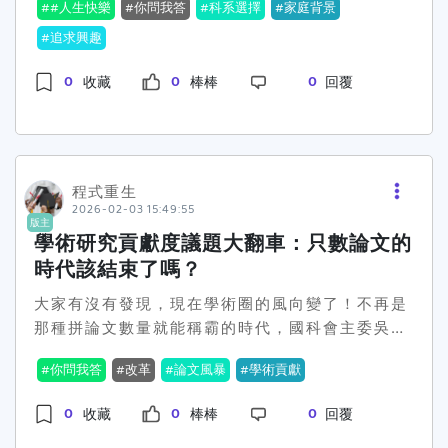
#人生快樂
你問我答
科系選擇
家庭背景
章，引發了超熱烈的討論！🔥這位網友在Dcard上
意的是，有學界人士指出，目前多數升等制度裡量
訴說他的困惑，似乎不論選擇醫學、電資還是法
追求興趣
化指標仍佔主流，未來若真如國科會所言推行，執
律，大家出社會後的生活都各有煩惱。這下子，不
行層面的效果將成為考驗。想想看，教授們能不能
0
0
0
收藏
棒棒
回覆
少人開始思考：真的有什麼科系是畢業後能讓人最
跳脫「數量」牢籠，真正推動質的革命，也許還需
快樂的嗎？😅整篇討論的高潮在於，許多人認為
要一段漫長的溝通與努力。 那麼問題來了，台灣的
「家庭背景」才是影響快樂的重要因素。「投胎要
學界能否撕下數字化、走向貢獻導向的創新之路
投得好」、「家裡有礦的畢業後回家接班，超爽」
呢？你是哪一派？覺得應該調整或是維持現狀？歡
這些留言話題，讓許多人捧腹大笑之餘也不禁感
迎留言討論！ 🔥 #學術改革 #貢獻度 #論文數量 #
程式重生
慨。對啊，大家都說家裡有錢才是快樂的必要條
2026-02-03 15:49:55
台灣教育
版主
件，難道我們的努力只能這樣嗎？😟💸但也有另一
學術研究貢獻度議題大翻車：只數論文的
派的觀點直指「興趣」和「適合的工作」才是王
時代該結束了嗎？
道。不少網友分享自己的故事，有人進一步表示
「找到自己的興趣和適合的工作後才過得充實」，
大家有沒有發現，現在學術圈的風向變了！不再是
甚至鼓勵大家去追尋真心喜歡的事。🌟反觀那些被
那種拼論文數量就能稱霸的時代，國科會主委吳誠
形容為「吃香喝辣」的熱門科系，進去後卻不一定
文最近講的話，真是讓一票學者開始思考，「貢獻
你問我答
改革
論文風暴
學術貢獻
能讓人生變得更美好。這對許多準大學生來說，無
度」才是未來的重點。他強調，不能只看那幾篇論
疑像一記耳光，告訴你專業的選擇不消說，能讓你
文，真正要重視的，應該是研究對社會和產業的影
0
0
0
收藏
棒棒
回覆
持續快樂的，還是那份來自內心的平靜與滿足。所
響。這消息一出，一些人覺得這是早該改革的方
以啦，大家認為哪個才是畢業後快樂的真正秘訣？
向，但也有人覺得是不是在開玩笑，論文數量不就