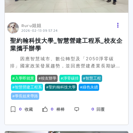
的教育理念，聖約翰科大積極拓展產學合作版圖，
目前已與華訊集團、中華龍網等知名企業建立緊密
夥伴關係。透過引進企業資源與實務專案，學生不
僅能提早接觸職場生態，更能累積實戰經驗。無論
Ruru姐姐
是未來想從事多媒體動畫、網頁設計，或是投身創
2026-02-13 09:57:24
業網紅、視覺特效領域，都能與產業界無縫接軌，
聖約翰科技大學_智慧營建工程系_校友企
畢業即具備即戰力。 值得一提的是，聖約翰科
業攜手辦學
大校園環境優美，兼具豐富的自然景觀與文化資
產，是激發創作靈感的絕佳場域。校方強調，學校
因應智慧城市、數位轉型及「2050淨零碳
不僅是知識的殿堂，更是學生夢想的起飛點，透過
排」國家政策發展趨勢，並回應營建產業長期缺工
國立大學等級的收費標準與優渥的獎助學金制度，
與智慧化人才需求，聖約翰科技大學115年正式成
入學即就業
校友辦學
淨零碳排
智慧工程
期盼吸引更多對設計有熱情、對未來有憧憬的青年
立「智慧營建工程系」，宣告學校在智慧工程與產
學子加入，共同在數位的世界裡揮灑色彩，成就非
學共育領域邁出關鍵一步。 唐彥博校長指出，
智慧營建工程系
聖約翰科技大學
綠色永續
凡。 【聖約翰科大多媒體設計系】
傳統營建工程已不再侷限於土木施工，隨著
學長姐來帶路
http:md.sju.edu.twhomepage
BIM（建築資訊模型）、物聯網、AI分析及機電整
合技術廣泛導入，產業急需具備跨域整合能力的人
0
0
0
收藏
棒棒
回覆
才。智慧營建工程系以「營建工程為核心、資訊與
智慧技術為輔」，結合土木、機電、資訊與AI應
用，培育能即時投入產業的實務型工程專才。