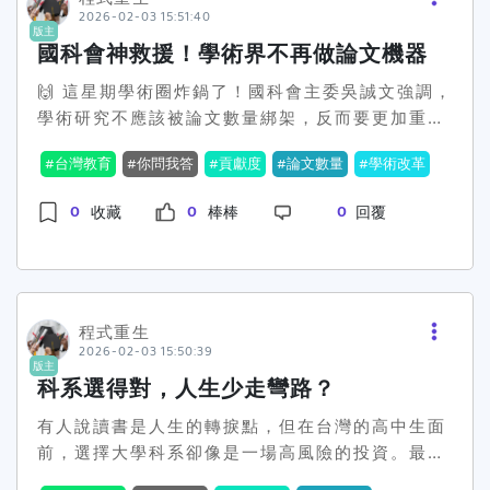
2026-02-03 15:51:40
取得了多項專業證照。他說，自己原本只是一位農
版主
村孩子，但靠著家扶基金會的支持，才能夠攀上一
國科會神救援！學術界不再做論文機器
個又一個的學科高峰，證明自己不輸給任何環境。
🙌 這星期學術圈炸鍋了！國科會主委吳誠文強調，
「證照不僅是一紙證明，更是我自信的來源。」他
學術研究不應該被論文數量綁架，反而要更加重視
在場外接受採訪時不改謙逊。另外一位在餐飲界的
研究的真正貢獻度。吳誠文這番言論在「全國大專
小達人，更是將獎學金巧妙運用，報名了各式競賽
台灣教育
你問我答
貢獻度
論文數量
學術改革
校院校長會議」上拋出震撼彈，並且獲得教育部長
來提升自己的實戰經驗，把每一分錢都花在刀刃
鄭英耀的聲援，他們都認為學術不應該淪為量化數
上。她的成就讓在場的人們認識到，貧窮不是不能
0
0
0
收藏
棒棒
回覆
字的奴隸。 台灣過去看齊國際學術評比，量化指標
翻身，只是困難需要更多勇氣與智慧去應對。對社
成了學者們的枷鎖。論文發表數是升遷的籌碼，但
會大眾來說，家扶提供的獎學金不僅是一種經濟支
卻未必真正對社會有貢獻。這種情況下，學者們在
持，更代表著社會對這些孩子追夢路途的肯定與祝
立下雞毛當令箭，更遑論能對實際問題有多少解
福。而這些學子用他們的成就證明，只要給他們一
決。大學之間也陷入排名競賽，犧牲長遠的學術影
程式重生
個機會，他們就能創造奇蹟。看了這麼感人的故
2026-02-03 15:50:39
響力。「追求質量、走入實務，才能讓學術真正有
事，不免讓人想問：在台灣這個資源分配不均的社
版主
力量。」這是吳誠文與鄭英耀的主張。 💥 這一波
科系選得對，人生少走彎路？
會，資源是否應該更多地投注在有潛力但弱勢的孩
改革聲浪讓不少學者心有戚戚焉。在社群平台上，
子身上，讓他們有能力改變自己的命運？#弱勢逆
有人說讀書是人生的轉捩點，但在台灣的高中生面
不少人拋出新想法：希望加強科研成果的社會應
襲 #證照達人 #家扶獎學金
前，選擇大學科系卻像是一場高風險的投資。最近
用，不要再只做『象牙塔賽跑』。有人說，如果學
網路上一篇討論「念什麼科系畢業最快樂？」的文
術可以解決產業問題，那才是真正的貢獻！值得注