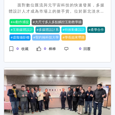
機會中獎稅金，始可領獎。得獎者若為未成年人
蔗，前景看好。 聖約翰科大擁有得天獨厚的優
面對數位匯流與元宇宙科技的快速發展，多媒
(即未滿20歲)者，應檢附戶籍謄本並提出法定代理
美校園與便捷交通，是涵養心性與鑽研學問的最佳
體設計人才成為市場上的搶手貨。位於新北淡水的
人同意書，使得領取獎項。八、參與者於參加本活
場域。面對銀髮世代的來臨，我們需要的不是傳統
聖約翰科技大學多媒體設計系，為展現照顧學子與
AI動作捕捉
大尺寸多人多點觸控互動教學牆
動之同時，即同意接受本活動之活動辦法與注意事
的看護，而是具備溫度與智慧的陪伴者。聖約翰樂
培育人才的決心，115學年度入學新生將享有「4
項之規範，如有違反，並就因此所生之損害，主辦
齡系以優渥的獎助學金與完善的教學設備，張開雙
年比照國立科技大學收費」的超優福利，並提供4
互動媒體設計
多媒體設計系
特效動畫設計
產學合作
單位得向參加者請求損害賠償。
臂歡迎有志青年加入，讓我們攜手「深耕銀髮福
年全額免住宿費及每年新臺幣3.5萬元的生活津
虛擬攝影棚
聖約翰科技大學
學長姐來帶路
田，共創樂齡春天」，在這個充滿溫度的產業中，
貼。校方期盼透過實質的經濟支持，讓學生能無後
成就屬於自己的一片天。 【打造溫暖照護環境 聖
顧之憂地投入學習，在「匠心獨運、師徒傳承」的
0
0
0
收藏
棒棒
回覆
約翰科大樂齡自然照顧訓練室揭牌啟用】
教學環境中，養成具備美學與科技雙重實力的設計
http:pr.sju.edu.twcampusnews202503202503
專才。 聖約翰科大多媒體設計系以「設計美
09.html 【聖約翰科大照服員術科考場通過評鑑
學」與「資訊科技」為兩大核心，課程規劃緊扣業
原地考試考訓合一】
界脈動。系上不惜重資建置「特效動畫設計實驗
http:pr.sju.edu.twcampusnews201901201901-
室」及「互動媒體設計實驗室」，引進與業界同步
06.html 【樂齡福祉與健康促進系】
的AI動作捕捉設備、虛擬攝影棚及大尺寸多人多點
http:scsb.sju.edu.tw
觸控互動教學牆。學生在校期間即可接觸最先進的
軟硬體，將天馬行空的創意轉化為實際的數位作
品，從靜態平面設計跨越到動態影音特效，全面提
升跨領域的整合能力。 為了落實「學用合一」