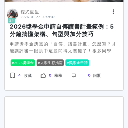
「小確幸」一樣，只求發表更多的量化指標，而是
讓自己在考場上「正常發揮」。最後想跟你說一句
程式重生
實實在在為社會產生價值，這不就是我們所期待的
很老套、但我真的很有感的話：能走到考前一週的
2026-01-27 14:49:48
未來嗎？讓研究能夠轉化為對學生的實務訓練、對
你，已經比你想像中更厲害了。大家都能順利考
版主
2026獎學金申請自傳讀書計畫範例：5
產業問題的實質解決，是大學應該努力的方向。台
完、安心交卷。
灣大學校長陳文章也指出，世界大學排名不僅看論
分鐘搞懂架構、句型與加分技巧
文量，更重視影響力，而貢獻才是贏得這場「學術
申請獎學金所需的「自傳、讀書計畫」怎麼寫？才
影響力」的關鍵。學術圈這場改革的成效或許仍需
能讓評審一眼挑中這題問得太關鍵了！很多同學以
時間驗證，但對於學生、學者、甚至整個社會來
為獎學金評審是看誰「家境最苦」或「成績最
說，許多人都在期待這場「革命」的結果。你覺得
2026獎學金
大學生存指南
獎學金申請
高」，其實不完全是。評審通常要在短時間內看幾
學術研究該如何轉型才能兼顧學術價值與實際貢獻
百份資料，他們在找的是「投資回報率最高」或
呢？留言告訴我們，你認為什麼才是學術的真正意
4
0
0
收藏
棒棒
回覆
「最知道自己要做什麼」的學生。所以這篇文章直
義！🔥 是時候拋開量化束縛，讓學術貢獻成為新價
接幫你把自傳與讀書計畫的「高勝率框架」拆解出
值指標！
來，照著這個邏輯寫，你的資料就不會石沉大海。
先講評審在找什麼 你符合獎項目的（例如：清寒、
成績優秀、公共服務、特定領域人才） 你真的做過
事（不是口號，有成果、有數字） 你拿到錢會做出
更好的成果（用途具體、合理、有效益） 你可靠、
會完成（態度、時間管理、可驗證的計畫） 自傳怎