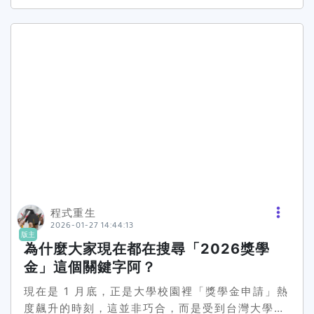
人次）。3）：我（實習專題社團），負責___，產
金 助學金 補助 減免」一堆名詞，完全不知道差
出___（作品集報告系統）。家庭方面___（事實一
別。最有效解法：用 3 秒分類法先分流先不要管
句話），因此我在學期間___（影響，例如兼職、
名字，先問自己你要的是哪一種： 想減輕學費生活
學費壓力）。我採取的做法是___（行動：時間管
費壓力（制度型）：弱勢助學、生活助學、住宿優
理、申請助學、維持成績），並持續把重心放在
惠、緊急紓困 成績好想領獎（成績型）：書卷獎、
___（學業專題長期目標）。自傳加分小技巧（很
學業優良、系所獎學金 想拿校外資源（競爭型）：
有效） 每段第一句就放「你跟獎項的關聯」：清寒
基金會企業獎學金、出國交換研修補助 👉 分好
＋成績、研究、服務等 數字是王道：GPA、排
類，你就不會在海裡亂撈。痛點2：到底要不要自
名%、競賽名次、服務時數、作品量、活動人次 名
己申請？（有些是造冊、有些要送件）你會遇到的
詞不要堆：不要寫一堆「熱忱、領導力」；用成果
狀況：以為會自動發，結果根本要申請；或是超努
讓它自己說話 一頁內最好（評審真的很愛） 讀書
力準備，最後才發現其實是造冊就有。最有效解
計畫怎麼寫：不要寫「我要更努力」—要寫「我有
法：先找公告裡的關鍵字 看到「造冊 免申請 逕予
可執行的計畫」讀書計畫不是夢想宣言，它是「你
程式重生
核發」＝大多不用交件，但你要確認自己有沒有被
拿到這筆錢後，會做出什麼成果」的企劃書。✅ 讀
2026-01-27 14:44:13
列到 看到「受理申請 線上填報 繳交文件 截止日
版主
書計畫最強結構：4 段式（每段都有目的）(1) 目
為什麼大家現在都在搜尋「2026獎學
前送達」＝你一定要送 👉 小技巧：把公告「申請
標：這一年你要達成什麼（對題） 直接呼應獎項宗
方式那段」截圖存起來，避免看錯。痛點3：截止
金」這個關鍵字阿？
旨（例如學業精進、研究、服務、專業培力） (2)
日永遠記錯，常常晚一天直接出局你會遇到的狀
現況：你現在在哪裡（基準點） 你目前的能力成果
現在是 1 月底，正是大學校園裡「獎學金申請」熱
況：你以為 228 截止，結果是「228 17:00
進度（要可被驗證） (3) 方法：你要怎麼做（具體
度飆升的時刻，這並非巧合，而是受到台灣大學學