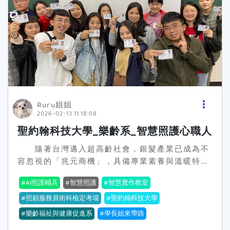
「匹克球」熱潮。系上學生李亯和在金牌教練指導
留原始底稿，主辦單位不會退件。若投稿作品未達
下，不僅在國內賽事屢創佳績，更遠赴馬來西亞參
評審得獎標準，恕不另行通知。 發文範例：
加「2025亞洲PPA公開賽」勇奪男子3.5+銀牌，
🌟 FB社團 🌟
展現聖約翰學子在國際體壇的競爭力。 在觀光
Dcard 注意事項一、本活動由「1111人力銀
餐旅領域，學校與晶華國際酒店集團（Silks
行」舉辦，主辦單位保有隨時修正、暫停或終止本
Hotel Group）等知名企業簽署產學合作，並建置
活動之權利，恕不另行通知。二、本站保有增刪及
「航空模擬機艙教室」與「飲料調製教室」，讓學
編輯內容的權利，同時發文之作品內容不得涉及暴
生在校即可模擬真實職場情境。透過「做中學」的
力、色情、犯罪、侵犯隱私權、廣告、智慧財產權
模式，學生有機會前往日本、韓國、新加坡及帛琉
Ruru姐姐
及人身攻擊等行為，如發現上述情形者，活動主辦
2026-02-13 11:18:08
等地進行海外實習，畢業後可直接銜接旅行社、星
單位有權刪除該篇作品，並且視為放棄參加活動之
級飯店、連鎖健身俱樂部或運動中心就業，實現
聖約翰科技大學_樂齡系_智慧照護心職人
資格。三、參加者所提供的各項資料如有與事實不
「畢業即就業」的目標。 聖約翰科大表示，面
符或侵害他人權益（著作權、商標權、專利權、智
隨著台灣邁入超高齡社會，銀髮產業已成為不
對少子化浪潮，學校選擇逆勢加碼投資學生，以優
慧財產權等或違反一切法令之相關情事）之情況，
容忽視的「兆元商機」，具備專業素養與溫暖特質
於國立大學的收費標準與軟硬體資源，打造北台灣
主辦單位有權取消該得獎資格及追回所獲獎金，如
的長照人才更是炙手可熱。聖約翰科技大學樂齡福
最頂尖的休閒觀光人才培育基地。歡迎對運動、旅
AI照護輔具
智慧照護
智慧實作教室
導致主辦單位遭第三人請求或告訴時，應由報名者
祉與健康促進系（簡稱樂齡系）洞察產業趨勢，為
遊、餐旅管理有熱忱的青年學子加入，在這個充滿
負擔賠償義務及相關責任。四、參加者同意因本活
鼓勵更多青年學子投身這項充滿愛與希望的志業，
照顧服務員術科檢定考場
聖約翰科技大學
活力的系所中，找到屬於自己的發光舞台。【聖約
動所提供之肖像、文章或影音等資料，無償、非專
115學年度入學新生將全面比照「國立科技大學收
翰科大金牌教練李文田老師培育匹克球選手邁向世
樂齡福祉與健康促進系
學長姐來帶路
屬、不限期間、適用範圍及使用方式授權主辦單位
費標準」，並加碼提供4年全額免住宿費及每年新
界舞台】