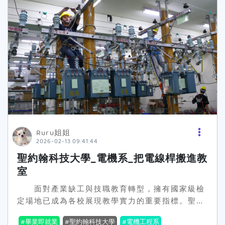
唐彥博校長說，聖約翰科大智慧營建工程系的一大
特色，在於校友企業深度參與、共同辦學。其中，
由董事長姚祖驤領軍的榮工工程股份有限公司，長
期投入學校工程教育與人才培育，不僅提供穩定的
產業實習名額，更實際支持「入學即就業」專案，
成為該系最堅實的產學後盾。 「聖約翰科大以
產業為本，讓學生提早完成職涯準備。」唐彥博校
長表示，智慧營建工程系的成立，是學校長期推動
「產業導向、就業優先」辦學策略的重要成果。不
同於傳統系所單向培育，聖約翰科大選擇與校友企
業攜手辦學，讓產業從課程設計、實習安排到就業
Ruru姐姐
銜接全程參與，確保學生所學即為產業所用。
2026-02-13 09:41:44
唐彥博校長強調，學校董事會由校友企業組成，本
聖約翰科技大學_電機系_把電線桿搬進教
身即具備深厚產業能量，智慧營建工程系正是善用
室
這項優勢，打造「入學即與產業連結、畢業即能就
業」的人才培育模式。透過長期實習與企業陪伴，
面對產業缺工與技職教育轉型，擁有國家級檢
學生不只是完成學業，更是在就學期間就完成職涯
定場地已成為各校展現教學實力的重要指標。聖約
準備，這正是聖約翰科大面對少子化與產業變革所
翰科技大學（前身為新埔工專）整合校內資源，建
畢業即就業
聖約翰科技大學
電機工程系
提出的務實解方。 未來學校將持續串聯更多校
置包括室內配線乙級、自來水管配管及照顧服務員