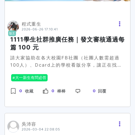
程式重生
2026-06-26 17:10:41
版主
1111學生社群推廣任務｜發文審核通過每
篇 100 元
請大家協助在各大校園FB社團（社團人數需超過
100人）、Dcard上的學校看版分享，讓正在找暑
假打工、工讀、兼職或畢業後工作的學生可以看
大一新生有問必答
到。 📅任務時間即日起至2026年7月10日（名額
有限先寫先贏）💰 發文獎金每篇審核通過貼文獎金
0
0
0
收藏
棒棒
回覆
100 元 🎯推廣任務標的（同學可以從下面自行挑
選自己拿手的領域來操作）● 暑假打工應徵再抽11
萬 https:campaign.1111.com.tw2026-
parttime-event● 找工作天天再抽1萬現金！
https:events.1111.com.twtransfer-
吳沛容
2026-03-04 22:08:05
1w2026● 一拉一推薦好友再得全家禮券100元