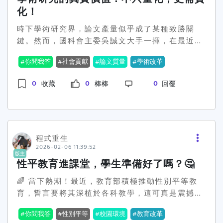
會、藝術課程中的性平教案，聽起來很有想法，實
麼問題來了，假如是一個完全以學術以及未來發展
化！
際上會對性別暴力和不平等有用嗎？或許一開始是
為考量的學生，你會選擇到中國求學嗎？還是，即
時下學術研究界，論文產量似乎成了某種致勝關
有幫助，但別忘了人性複雜，絕不該小覷。從社群
使有再多的好處，也不願踏足這塊矛盾之地？#統
鍵。然而，國科會主委吳誠文大手一揮，在最近的
回響看，大家對這種以「大同思想」搞教育的方法
戰還是機會 #台灣學生 #跨岸教育
全國大專校院校長會議上提出了一個觀點：學術研
評價不一。對部分人來說，這是一種自嗨，熱鬧是
你問我答
社會貢獻
論文質量
學術改革
究不能再只看論文數量，應該重視貢獻度。這句話
別人的，自己都辛苦掏錢過日子，這麼花錢花力的
可謂一石激起千層浪！😲在過去，台灣學術界常以
搞性平，撐得到多久是疑問。而對另一些人來說，
0
0
0
收藏
棒棒
回覆
論文數目作為評量標準，不論是大學排名還是教授
這總比什麼都不做好吧。到底性別平等課程算不算
升等，多少有著固定的量化指標。但問題來了，只
是魔法教育？如果沒有心理健康教育的輔助，真能
追求量，忽視質，這樣的學術研究究竟能帶來多少
解決問題嗎？教育部該不該想想，開放心態與包容
實質貢獻？吳誠文直言，用純經濟學角度來看，這
的社會氛圍才是真正讓性別平等念頭引發共鳴的要
就是在做「發表小確幸」，而非實際貢獻。😅教育
程式重生
素？教育現場得在一片拍手叫好中，尋找新方向。
2026-02-06 11:39:52
部長鄭英耀也表態，認為科研成果本應服務於社
最後想拋磚引玉，各位認為性別平等教育真的能解
版主
會，而不是被數字綁架。他指出，當前的科研努力
決根本問題，還是僅僅表面功夫呢？留言區開放放
性平教育進課堂，學生準備好了嗎？🤔
應該考慮如何真正為社會產業、人才發展帶來利
話！
🌈 當下熱潮！最近，教育部積極推動性別平等教
益，而不只是追求用多少篇數來證明自己的優秀。
育，誓言要將其深植於各科教學，這可真是震撼彈
這種量化指標的綁架，已然使「科研能量」有些變
一顆。根據最新消息，大學與高中的合作計畫已經
味。有些人聞之表示深有共鳴，認為學術問題本來
你問我答
性別平等
校園環境
教育改革
熱烈展開，重点是他們培訓了一票學科的種子教
就應該具體化與多元化。例如，國立科技大學校院