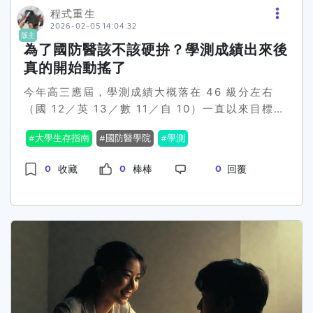
一點方向，不然現在每天都在書店跟網路書單之間
程式重生
性別平等 #學校改革
2026-02-05 14:04:32
來回橫跳 拜託大家救救一個努力但迷路的高二生了
版主
🙏📚
為了國防醫該不該硬拚？學測成績出來後
真的開始動搖了
今年高三應屆，學測成績大概落在 46 級分左右
（國 12／英 13／數 11／自 10）一直以來目標都
很明確，就是 國防醫學系。也知道這條路本來就不
大學生存指南
國防醫學院
學測
輕鬆，對成績穩定度、抗壓性要求都很高，所以考
前也有心理準備不會太好走。但學測成績真的出來
0
0
0
收藏
棒棒
回覆
之後，開始很現實地思考：這樣繼續走下去是不是
對的選擇？目前卡關的點主要有幾個，想請教有經
驗的學長姐：1️⃣ 以國防醫為目標，這樣的學測成
績，今年拼分科還有機會嗎？2️⃣ 還是應該直接放
掉今年，把重心轉向 明年學測（重考） 會比較實
在？原本的想法是：👉 利用現在到明年學測，大
概 10 個月左右 的時間重新準備一次， 把基礎補
齊、成績拉穩。但現實面也讓我很猶豫：● 幾乎沒
有什麼亮眼的學習歷程，走申請感覺很吃虧● 分科