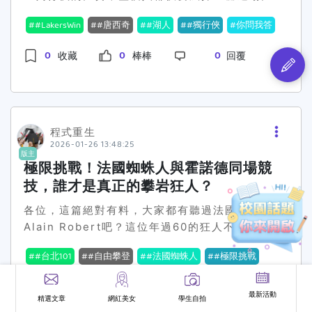
產出什麼」） 讀書計畫沒時間表（沒有里程碑=很
一條就 OUT。最有效解法：送件前做 1 分鐘排除
真的是戲劇化到不行，讓人大呼過癮，特別是看到
惠：住宿費減免或優惠（依學校宿舍規定）。 ✅
難相信會完成） 寫完後，請自己朗讀一遍，如果
#LakersWin
#唐西奇
#湖人
#獨行俠
你問我答
條款檢查把公告的「不得申請不得受獎」那段拿出
唐西奇的表現，真的被他圈粉。🌟小回顧一下比賽
現在這時間點要注意什麼？ 助學金很多學校會是一
你讀起來覺得很無聊、沒重點，那評審也是！
來，逐條勾： 本學期是否有不及格？ 是否有懲處
狀況：唐西奇重返達拉斯，卻是以湖人球員的身
學年一次（常在上學期受理），所以如果你上學期
0
0
0
收藏
棒棒
回覆
紀錄？ 是否已領同類型補助獎學金（規定不能重
份。從前任愛家變成現在的對手，這真是非常戲劇
沒申請，可能要等下一輪；但各校不同，還是以你
複）？ 文件是否齊全＆符合格式？ 👉 這一分鐘很
性的一個情景。他在這場比賽中砍下33分、8籃
們學校公告為準。 生活助學、緊急紓困、住宿優惠
關鍵，會救你一整次申請。痛點8：校外獎學金太
板、11助攻，讓人不得不佩服他的實力。最讓人震
相對比較常在寒假開學前後還會有公告、補件或個
多，亂投一堆，最後都不完整你會遇到的狀況：每
驚的是，湖人在第四節從15分落後的劣勢中逆轉，
案處理空間。 ✅ 怎麼申請（最實際版本） 先去你
個都想投，結果每個都做一半，命中率超低。最有
最終以116比110打敗獨行俠。其實早在唐西奇被
程式重生
學校學務處生輔組網頁找「弱勢助學」公告（看收
2026-01-26 13:48:25
效解法：用「命中率三指標」挑案子 硬條件符合
交易到湖人那會兒，就有不少球迷忿忿不平，認為
件時間＆窗口）。 文件先準備起來：成績單、在學
版主
≥ 90%（科系年級GPA身分） 你有對應證據（作
獨行俠捨去這樣的天才選手實在是有點蠢。但看看
證明、戶籍身分文件、財稅資料（依公告）。 真的
極限挑戰！法國蜘蛛人與霍諾德同場競
品、研究、服務、競賽） 7 天內做得完（推薦信、
這場比賽，或許獨行俠真的在考慮到球隊未來的重
很急（家裡突然出事）：不要等公告，直接找承辦
技，誰才是真正的攀岩狂人？
計畫書不會來不及） ✅ 先挑 3–5 個最有把握的
新組成。無論如何，唐西奇在湖人的表現確實令人
老師問「緊急紓困」怎麼走。 清寒＋成績不錯的同
各位，這篇絕對有料，大家都有聽過法國蜘蛛人
「做深做完整」，勝率真的高很多。痛點9：送出
眼前一亮，這場比賽的結果也再次證明，不是只有
學：留意「勵學獎學金」（這個可能不用你申請）
Alain Robert吧？這位年過60的狂人不久前才再
後沒消息，不知道到底有沒有成功你會遇到的狀
抽到好牌才能贏，逆轉才是真正的精彩。網友的反
教育部有試辦「清寒且成績優秀」的 勵學獎學金，
度征服世界第一高塔台北101！而就在同一場地，
況：線上填完沒回信、紙本寄出怕遺失，焦慮直接
應也是熱烈到不行，有人希望唐西奇之後能帶著湖
特色是：很多情況是學校造冊、主動通知，同學不
#台北101
#自由攀登
#法國蜘蛛人
#極限挑戰
超級大咖Alex Honnold也來挑戰了，一樣徒手，
拉滿。最有效解法：建立「送件證據鏈」 線上：截
人越來越好，畢竟湖人粉也是不少；但也有人覺得
一定需要自己去填申請。新聞資訊裡提到過，金額
超派！Alain Robert，這位傳奇的法國蜘蛛人，
#攀岩狂人
你問我答
圖「送出成功」＋保存確認信 Email：寄出後保留
獨行俠失去了一個潛在的MVP，實在有點吃相難
大概是每月 8,000 或 10,000 元（細節仍以各校
幾乎全世界的摩天大樓都被他翻過。不誇張，這位
寄件備份 紙本：掛號收據＋物流查詢截圖 👉 然後
看。🔥那麼問題來了，你覺得這次唐西奇的逆轉
最新活動
實際執行公告為主）。✅ 你現在可以做什麼？ 如
精選文章
網紅美女
學生自拍
0
0
0
收藏
棒棒
回覆
今年61歲的攀岩瘋狂分子，就是在吸引全世界注意