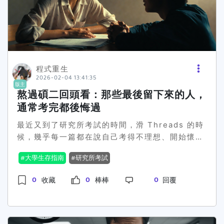
是不是相對單純，比較「考多少算多少」？● 時
間、體力跟家裡資源都有限，很怕選錯方向又多耗
一年想請問有 國防醫、醫學系、分科、或重考經驗
的學長姐，如果以「成功率最高、長遠比較不後
悔」來看，你們會怎麼建議？真的很需要一些過來
程式重生
人的意見，先謝謝願意回覆的人
2026-02-04 13:41:35
版主
熬過碩二回頭看：那些最後留下來的人，
通常考完都後悔過
最近又到了研究所考試的時間，滑 Threads 的時
候，幾乎每一篇都在說自己考得不理想、開始懷疑
是不是選錯路。看到這些貼文，其實很有感，因為
大學生存指南
研究所考試
那種在考場外反覆折磨自己的狀態，我也經歷
過。 回頭看當年考完試的自己，只想告訴你們一件
0
0
0
收藏
棒棒
回覆
事：走出考場當下的心情，真的不能拿來當最後的
判斷。 研究所考試本來就不會讓你寫得很舒服。多
數時候，你一定會記得那些卡住的題目、來不及補
完整的段落，然後開始否定過去幾個月的準備。但