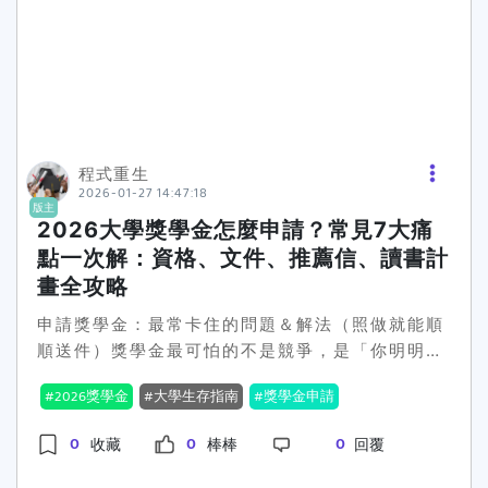
麼寫：用「證據型自我介紹」取代抒情作文✅ 自傳
最強結構：3 段就好（真的不用長）(1) 你是誰＋
你現在在做什麼（3–4 行） 科系年級領域方向 目
前最投入的事情（專題、研究、社團、實習、競
賽） (2) 你厲害在哪：3 個亮點（每個亮點用「行
動＋證據」寫）每個亮點都用這個公式：我做了什
程式重生
麼（行動）→ 做出什麼（成果）→ 如何證明（數
2026-01-27 14:47:18
字作品職稱排名）(3) 你的背景困難（若是清寒或
版主
2026大學獎學金怎麼申請？常見7大痛
身分型）＋你怎麼處理（不要灑狗血）公式：事實
（簡短）→ 影響（具體）→ 你的解法（行動）→
點一次解：資格、文件、推薦信、讀書計
現在仍在努力什麼自傳「一眼挑中」的寫法示範
畫全攻略
（你可換成自己的內容）我是XX大學XX系三年級
申請獎學金：最常卡住的問題＆解法（照做就能順
___，主要投入___（領域題目）。上學期
順送件）獎學金最可怕的不是競爭，是「你明明很
GPA___，系排名前___%。目前正在進行___（專
有機會，卻被流程跟文件搞死」。下面我把大家最
題研究作品），目標是___。我有三個能代表我能
2026獎學金
大學生存指南
獎學金申請
常遇到的卡關點整理出來，然後每一題都給你一個
力的成果：1）：我，最後___（成果），並以
「最有效的解法」。你照著做，真的會少走很多冤
___（數字作品比賽名次）驗證。2）：我，協助
0
0
0
收藏
棒棒
回覆
枉路。痛點1：根本不知道自己能申請哪一種（資
___，成果是___（例：服務時數、改善指標、活動
訊太散、越看越亂）你會遇到的狀況：看到「獎學