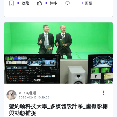
於其經營之1111人力銀行網站
臺幣3.5萬元的生活津貼。校方期盼透過最實質的
0
0
0
收藏
棒棒
回覆
http:pr.sju.edu.twcampusnews202502202502-
（www.1111.com.tw）及其所屬子網(包含以1111
經濟支持，讓學生能心無旁騖地學習，成為未來長
03.html 【聖約翰科大引領淡水小城導覽教育 首
人力銀行經營之全部網站)所使用，並包括但不限
照產業的領航者。 聖約翰科大樂齡系以「智慧
創Walking Tour競賽展專業】
於發表於各類戶外看板、平面、網路、廣播、內外
照護」與「健康促進」為教學雙引擎，致力於培育
http:pr.sju.edu.twcampusnews202512202512-
部宣傳品及新聞稿等媒體。並包括但不限於發表或
全方位的銀髮產業專才。系上擁有國家勞動部認證
20.html 【聖約翰科大休觀系邀醒吾高中 沉浸式
轉載於各類合作網站。五、發文圖片需為作者本人
的「照顧服務員術科檢定考場」，學生在校期間即
體驗精品咖啡課程】
或經授權發表，不得翻拍、剽竊或抄襲。六、通過
可「原地練習、原地考照」，免去舟車勞頓與適應
http:pr.sju.edu.twcampusnews202601202601-
審核的文章，將於7月15日後開始以官方LINE帳號
陌生場地的壓力，大幅提升證照通過率。此外，學
11.html
方式通知會員審核通過文章數，以及發送勞務報酬
校更斥資打造全新「智慧實作教室」，引進先進的
單。請獲獎者於時限內回覆，方便活動單位審核或
AI照護輔具與健康管理系統，讓學生不僅學習傳統
通知您補件，然後統一發放所有獎金喔！七、依中
的照護技巧，更能掌握科技輔助照護的最新趨勢，
華民國稅法規定，得獎者若為中華民國境內居住的
從預防醫學到精準照護，建構完整的專業能
個人，得獎金額(價值)超過新臺幣1,000元以上
力。 在課程規劃上，樂齡系強調「做中學、學
者，需繳交身分證正反面影本供報稅使用，年度報
中做」的實務精神。透過與雙北地區多家優質長照
稅時將計入個人所得；得獎金額(價值)在新臺幣
機構、日照中心及健康產業的深度產學合作，學生
Ruru姐姐
20,000元以上者，得獎者依法需先繳交10％機會
在學期間就能進入職場場域實習，累積寶貴的實戰
2026-02-13 10:19:26
中獎稅金，始可領獎。得獎者若非中華民國境內居
經驗。畢業後不僅能擔任照顧服務員、居家服務督
聖約翰科技大學_多媒體設計系_虛擬影棚
住的個人(即在中華民國境內居住未達183日者)，
導，更能晉升為個案管理師，甚至投入銀髮樂活產
與動態捕捉
不論得獎者所得的金額，須先就得獎所得扣繳20%
業的活動企劃與經營管理，職涯發展如同倒吃甘