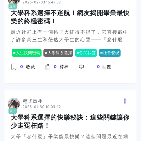
不少討論，他提出要以更宏觀的方式來思考學校治
何，這場關於學術貢獻度的討論還有的鬧呢。🙄那
2026-02-03 15:47:32
版主
理，並且力推合聘制度——讓教授能夠在業界與學
麼，你覺得學術研究真的能不再依賴論文數量嗎？
大學科系選擇不迷航！網友揭開畢業最快
界兩邊賺，這樣薪水才能上得來嘛。👏科大校長們
被這些「空談」給說服了嗎？🤔
樂的終極密碼！
也有妙招，他們建議大學法應該鬆綁，讓學校與科
技業合聘人才，這樣教授就能在產業界工作同時，
最近社群上有一個帖子火紅得不得了，它直接戳中
也可以在學界教書。聽起來很賺錢的樣子！還有，
了許多高三生和茫然大學生的心聲——「念什麼科
當然不能忘記量化指標的壓力，會上那些校長們希
系畢業才會最快樂？」這個問題看似簡單，但其實
人生快樂密碼
大學科系選擇
你問我答
社會發現
望能夠改為「質的精進」，這樣才能避免單純以論
背後可是要牽動許多人對未來生活的想像和職涯規
文數量來壓榨教授，大家都知道不是所有的東西都
劃啊！好多網友對這話題表示強烈共鳴，每個人的
0
0
0
收藏
棒棒
回覆
能「以量制勝」嘛。🙄好啦，說了這麼多，這200
獨特見解甚至讓這個討論瞬間爆紅🔥。有一說是選
億有沒有用呢？教育部希望這套特別預算可以改變
科系應該考量未來的工作需求與興趣相結合，例
教授的薪酬機制，特別是面對新科技與產業轉型的
如，有的網友建議選擇自己喜歡且能發展興趣的科
挑戰。然而，這真能解決問題嗎？目前看來，學界
系，之後再找一份合適的工作，就會直奔快樂專
與業界的合聘、學術的評價制度改變，都是未來的
案。當然，也有不少人認為這問題的背後其實是家
程式重生
關鍵，不過，沒有一個完全保證會成功的方法。🤔
2026-01-30 10:03:42
庭背景，紋理最重要。如果你家有礦，那大學念啥
版主
所以，看官們，你們覺得200億真的能救得了高教
根本不是問題！因為無論如何，你都能開心過上富
大學科系選擇的快樂秘訣：這些關鍵讓你
嗎？還是只是不痛不癢的形式工？來聊聊吧！
裕人生，不只是家徒四壁的凡夫俗子們的選擇能影
少走冤枉路！
響未來生活而已。此外，最讓人意外的是，很多網
大學「念什麼」畢業能最快樂？這個問題最近在網
友開始「推銷」出了一門叫做「地租系」的新興學