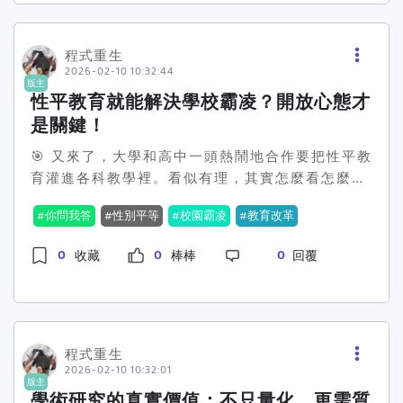
3張證書，成為名符其實的「水電雙修」搶手人
能就是你的救命稻草。😲政策的核心就在於，中國
才。 根據外媒路透社報導指出，黃仁勳認為在
大學願意接受台灣的學測成績作為入學考量，且依
AI的浪潮下，現在是人類史上最大量基礎建設的邊
學測成績設計的招收系統將於3月啟動。對此，不
程式重生
緣時刻，將創造很多的就業機會，「這些工作與傳
2026-02-10 10:32:44
同陣營的立場自然也是截然不同。台灣陸委會就擺
版主
統技能是非常棒的，我們將會需要許多的水管工、
明了話，認為這是中國要進一步拉攏年輕一代的策
性平教育就能解決學校霸凌？開放心態才
電工、建築工人和鋼鐵工人。」 黃仁勳強調，
略。但從學生角度出發，有些人則覺得多了一個選
是關鍵！
全球對資料中心的需求正急速攀升，將創造龐大的
擇就是好的，也可能有助於增加競爭力，畢竟中國
🎯 又來了，大學和高中一頭熱鬧地合作要把性平教
勞動需求，「工人」藍領工作者成為下一波年薪6
的某些學校在特定領域可是極具優勢的。然而，質
育灌進各科教學裡。看似有理，其實怎麼看怎麼尷
位數（10萬美元以上，約300萬新台幣）的族群。
疑的聲音還是不少。有人擔憂這樣的跨岸教育，會
尬。教育部一輩子都相信，只要透過性別平等教育
每個人都應該能夠過上優渥的生活，寫程式並非唯
不會間接讓中國掌控更大的話語權？甚至是加大對
你問我答
性別平等
校園霸凌
教育改革
就能抵禦校園霸凌、深化性別意識，好像性別等於
一出路，不一定需要擁有電腦科學的博士學位才能
台灣『思想滲透』的影響力？這一波政策究竟會不
答案一樣神奇。不過，我們真的有這麼需要用性別
做到這一點。 聖約翰科技大學電機工程系，正
會因此而翻車，我們只能拭目以待。不過，仍然能
0
0
0
收藏
棒棒
回覆
來解釋一切嗎？🤔從2018年開始，國教署一直在
好具備了訓練水管工、電工的教育環境，是年輕一
夠確定的是，會有許多家庭在這個選擇上，花上不
推動一大堆性平教育資源中心，培養所謂的「種子
輩，很好的繼續升學選項。 【聖約翰科大建置水電
少心思做準備。📚兩岸之間的政治問題，始終無法
教師」，期待他們把性平愛撒在校園每一個角落。
長照國家考場 學訓考用合一畢業即就業】
從這些教育政策中撇開。中國一方面提供了機會，
可，這到底救得到問題核心嗎？每個人心中都有自
http:pr.sju.edu.twcampusnews202602202602-
另一方面也在增加影響力的可能性。究竟這一選擇
己的性別觀，如果心態不開放，這些課程不就是一
03.html
程式重生
會是讓台灣的學生受惠更大，還是自找麻煩，只有
2026-02-10 10:32:01
齣舞台劇嗎？學生乖乖背下來，卻真正理解無感。
時間能給出答案。而這，或許也是那些想要在中國
版主
這些計畫聲稱是多麼美好：它們有語文、數學、社
大學求學的台灣學生們，無法不考量的問題。🤔那
學術研究的真實價值：不只量化，更需質