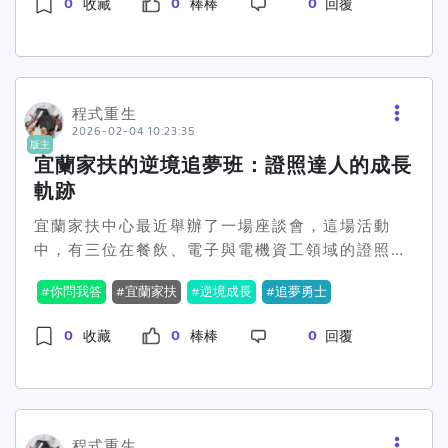
現在的你，不需要急著替自己下結論，只要把眼前
0
0
0
收藏
棒棒
回覆
張到只剩下一個念頭：時間不夠、一定要快。拿到
該走的每一步走完就好。 撐到最後，至少對得起自
答案紙後，幾乎是反射動作就開始寫，根本沒花時
己。至於結果，就留給時間去回答吧。 祝正在努力
間確認整份格式。寫到後面時，隱約覺得紙張好像
的你們，最後都能走進那個你為自己選好的地方。
不只這樣，但當下完全不敢停筆，也不敢回頭檢
查。 等到快要交卷的時候，才發現原來答案紙是有
程式重生
2026-02-04 10:23:35
設計可以翻開的。那一刻真的說不出話來，只覺得
版主
整個人被狠狠敲了一下，連後悔都來不及。 離開考
宜蘭家扶的逆境追夢班：證照達人的成長
場後，那種懊惱才慢慢湧上來。一直在想，如果剛
軌跡
開始能多花幾秒鐘看清楚規則，事情是不是就會不
宜蘭家扶中心最近舉辦了一場座談會，這場活動
一樣。不是不會寫，也不是沒準備，而是因為太
中，有三位在餐飲、電子與電機資工領域的證照達
慌，親手踩了一個完全可以避免的洞。 現在回想，
人分享了他們如何利用家扶的獎學金，勇敢追逐夢
只能提醒自己，也提醒接下來還在考試的人：研究
你問我答
宜蘭家扶
逆境成長
追夢勇士
想，究竟這些孩子在經濟壓力下，是怎麼一步步克
所考試不只是實力的比拼，連細節、冷靜程度，都
服困難的呢？這場令人動容的座談會讓人看到，當
會被算進去。再怎麼急，都要先把基本的規則弄
0
0
0
收藏
棒棒
回覆
經濟的枷鎖成為阻礙教育的鴻溝時，家扶的獎學金
懂。 如果你還有考試在後面，真的拜託先把答案紙
就成了關鍵救命繩。根據現場的資料顯示，這些獲
看清楚。題目再難，都比不上寫錯地方來得致
得獎學金的學生原本可能因為經濟拮据而無法升
命。 成大這一場，就當我用最痛的方式，幫自己上
學，如今卻因為獎學金得以在專業技能上大放異
了一課。
彩。其中一位表現特別優秀的學子，在電子領域中
程式重生