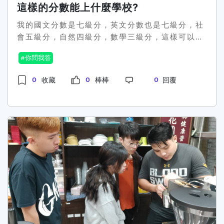
https:campaign.1111.com.twmgm● 2026 畢
這樣的分數能上什麼學校?
業祭
我的國文分數是七級分，英文分數也是七級分，社
https:events.1111.com.twevent25freshman●
會五級分，自然四級分，數學三級分，這樣可以填
AI產業就業博覽會
什麼學校跟科系?
https:campaign.1111.com.tw2026_team_taipei
你問我答
GenZ 你的職場由你定義
https:events.1111.com.tw26yfresh-
0
0
0
收藏
棒棒
回覆
graduate 📌 發文重點請用自然一點的學生語氣，
不要太像廣告。 建議可以用這幾種方向：●暑假還
沒找打工的人可以看這個●想找短期工讀、兼職可
以參考●投工讀還有機會抽 11 萬●畢業生可以看
1111 畢業祭●還沒找工作的可以先看看 📊 發文說
明 由於名額有限且通過審核的校園流量玩家，
才享有獎金資格，因此發文後記得趕快回報。 點這
裡回
報： https:forms.glenANpAWZti9Gj7fMS8
在指定平台發文宣傳，發文回報需附貼文連結＋截
圖 (需有發文版位名稱)。 發文平台限定校園相關
FB社團（社團人數需超過100人）、Dcard上的學