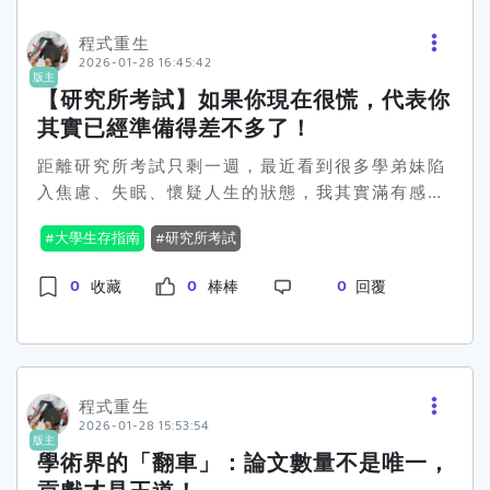
友更是幽默直指「私立地主大學收房租系」或「包
程式重生
租公系」才是最有保障的選擇。這類戲謔卻也透露
2026-01-28 16:45:42
出台灣年輕人在面對學業與工作的現實壓力。這樣
版主
【研究所考試】如果你現在很慌，代表你
的討論熱潮，實則反映出台灣年輕人在學業選擇及
職涯發展上的內心交戰。💭因此，不如讓我們回到
其實已經準備得差不多了！
最根本的問題：快樂人生真的與大學學科有絕對關
距離研究所考試只剩一週，最近看到很多學弟妹陷
聯嗎？或許人生的幸福錦囊，並不在於你念什麼，
入焦慮、失眠、懷疑人生的狀態，我其實滿有感
而是你怎麼活。你認為呢，是不是該重新思考「趁
的。因為幾年前的我，差不多也是這個狀態。但現
早選對胎」更重要？
大學生存指南
研究所考試
在回頭看，真的有很多擔心，其實當下的自己根本
不用承受那麼多。所以想用一個也走過那段時間的
0
0
0
收藏
棒棒
回覆
學姐身分，跟大家分享一些考前最後一週比較重要
的事。第一件事：請你先承認，你其實已經準備很
多了。能走到考前一週的人，幾乎不可能是完全沒
準備的。你可能覺得自己書還沒讀完、題目還會
錯，但那不代表你不夠格上榜，只代表你跟「所有
程式重生
2026-01-28 15:53:54
考生一樣」。我當年也一直覺得自己不行，但後來
版主
才發現，多數人考前都在懷疑自己，真正差別不是
學術界的「翻車」：論文數量不是唯一，
誰最穩，而是誰沒有被焦慮拖垮。請你相信，這幾