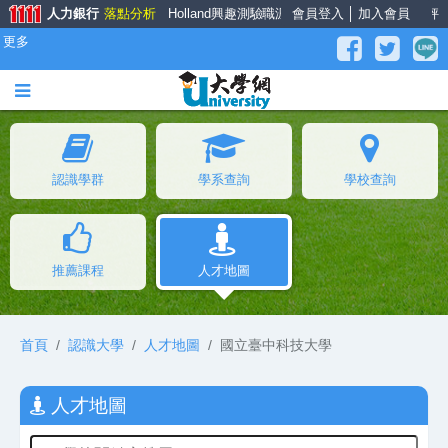
人力銀行
落點分析
Holland興趣測驗
職涯大師
會員登入
面試經驗談
│
加入會員
薪資公秤
更多
認識學群
學系查詢
學校查詢
推薦課程
人才地圖
首頁
認識大學
人才地圖
國立臺中科技大學
人才地圖