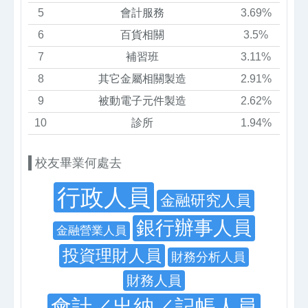
5
會計服務
3.69%
6
百貨相關
3.5%
7
補習班
3.11%
8
其它金屬相關製造
2.91%
9
被動電子元件製造
2.62%
10
診所
1.94%
校友畢業何處去
行政人員
金融研究人員
銀行辦事人員
金融營業人員
投資理財人員
財務分析人員
財務人員
會計／出納／記帳人員