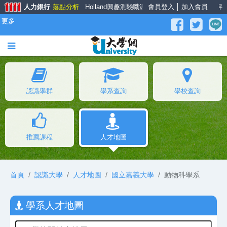
人力銀行
落點分析
Holland興趣測驗
職涯大師
會員登入
面試經驗談
│
加入會員
薪資公秤
更多
認識學群
學系查詢
學校查詢
推薦課程
人才地圖
首頁
認識大學
人才地圖
國立嘉義大學
動物科學系
學系人才地圖