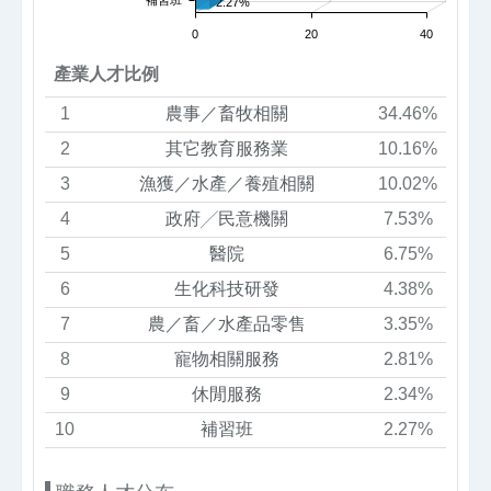
2.27%
0
20
40
產業人才比例
1
農事／畜牧相關
34.46%
2
其它教育服務業
10.16%
3
漁獲／水產／養殖相關
10.02%
4
政府╱民意機關
7.53%
5
醫院
6.75%
6
生化科技研發
4.38%
7
農／畜／水產品零售
3.35%
8
寵物相關服務
2.81%
9
休閒服務
2.34%
10
補習班
2.27%