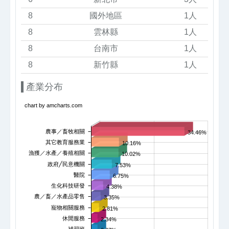
8
國外地區
1人
8
雲林縣
1人
8
台南市
1人
8
新竹縣
1人
產業分布
chart by amcharts.com
農事／畜牧相關
34.46%
其它教育服務業
10.16%
漁獲／水產／養殖相關
10.02%
政府╱民意機關
7.53%
醫院
6.75%
生化科技研發
4.38%
農／畜／水產品零售
3.35%
寵物相關服務
2.81%
休閒服務
2.34%
補習班