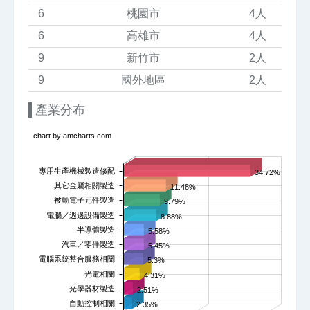
6
桃園市
4人
6
高雄市
4人
9
新竹市
2人
9
國外地區
2人
產業分布
chart by amcharts.com
專用生產機械製造修配
34.72%
其它金屬相關製造
11.48%
被動電子元件製造
9.79%
電腦／週邊設備製造
8.88%
半導體製造
5.58%
汽車／零件製造
5.45%
電腦系統整合服務相關
5.3%
光電相關
4.31%
光學器材製造
2.51%
自動控制相關
2.35%