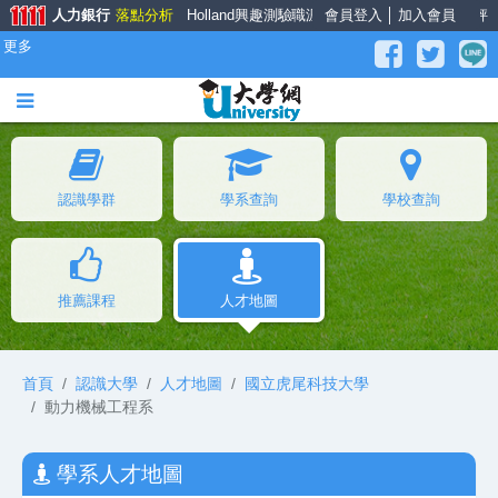
人力銀行
落點分析
Holland興趣測驗
職涯大師
會員登入
面試經驗談
│
加入會員
薪資公秤
更多
認識學群
學系查詢
學校查詢
推薦課程
人才地圖
首頁
認識大學
人才地圖
國立虎尾科技大學
動力機械工程系
學系人才地圖