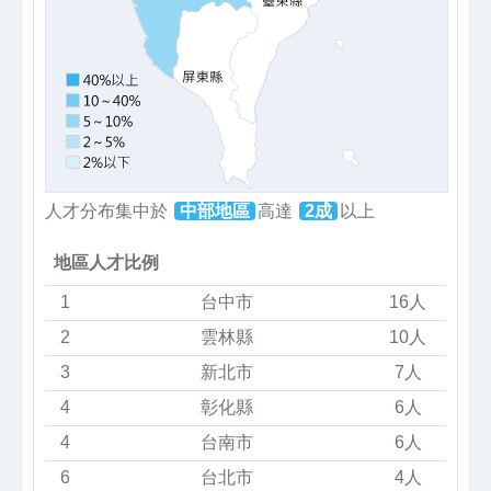
人才分布集中於
中部地區
高達
2成
以上
地區人才比例
1
台中市
16人
2
雲林縣
10人
3
新北市
7人
4
彰化縣
6人
4
台南市
6人
6
台北市
4人