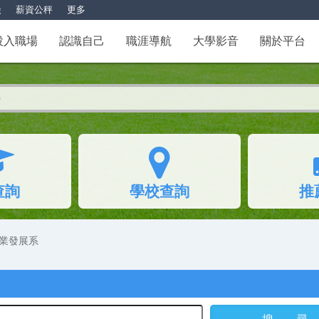
談
薪資公秤
更多
投入職場
認識自己
職涯導航
大學影音
關於平台
查詢
學校查詢
推
業發展系