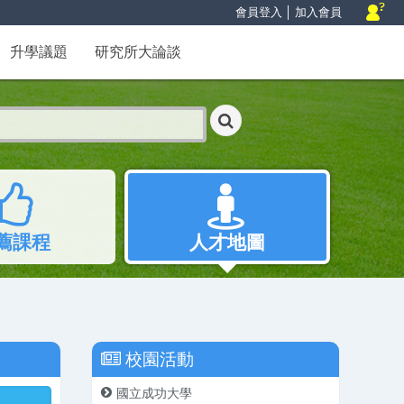
會員登入
│
加入會員
升學議題
研究所大論談
薦課程
人才地圖
校園活動
國立成功大學