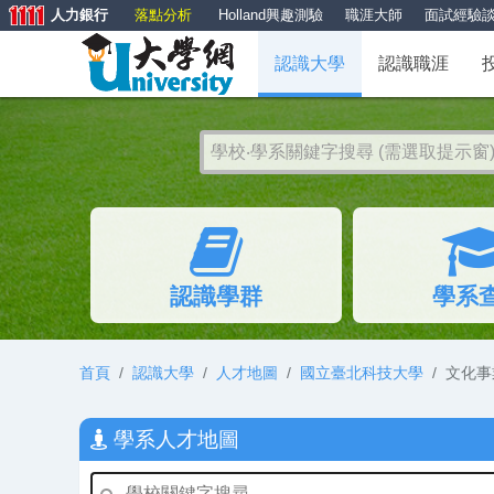
人力銀行
落點分析
Holland興趣測驗
職涯大師
面試經驗
認識大學
認識職涯
認識學群
學系
首頁
認識大學
人才地圖
國立臺北科技大學
文化事
學系人才地圖