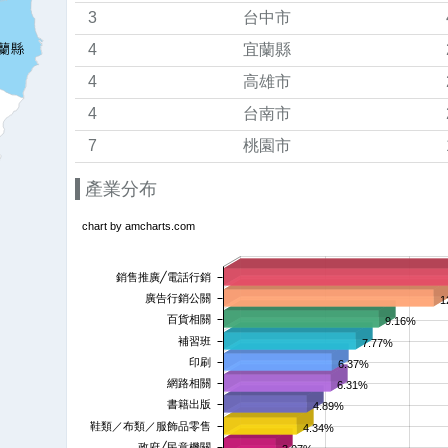
3
台中市
4
宜蘭縣
4
高雄市
4
台南市
7
桃園市
產業分布
chart by amcharts.com
銷售推廣╱電話行銷
廣告行銷公關
1
百貨相關
9.16%
補習班
7.77%
印刷
6.37%
網路相關
6.31%
書籍出版
4.89%
鞋類／布類／服飾品零售
4.34%
政府╱民意機關