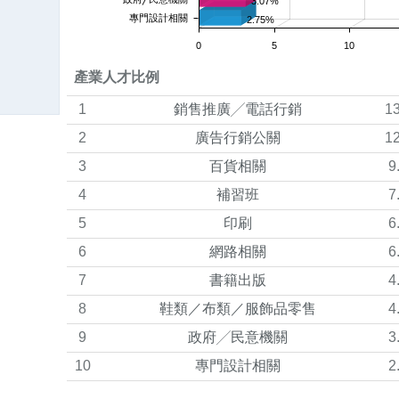
3.07%
專門設計相關
2.75%
0
5
10
產業人才比例
1
銷售推廣╱電話行銷
1
2
廣告行銷公關
1
3
百貨相關
9
4
補習班
7
5
印刷
6
6
網路相關
6
7
書籍出版
4
8
鞋類／布類／服飾品零售
4
9
政府╱民意機關
3
10
專門設計相關
2