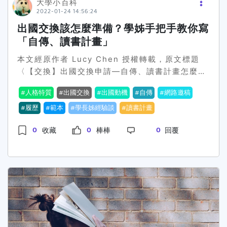
大學小百科
2022-01-24 14:56:24
出國交換該怎麼準備？學姊手把手教你寫
「自傳、讀書計畫」
本文經原作者 Lucy Chen 授權轉載，原文標題
〈【交換】出國交換申請—自傳、讀書計畫怎麼
寫？〉文／Lucy Chen準備申請交換的過程中，
人格特質
出國交換
出國動機
自傳
網路邀稿
在網路上爬了不少文也得到一些準備方向。所以申
請到浙江大學交換後，希望能分享自己的經驗，給
履歷
範本
學長姊經驗談
讀書計畫
也在為怎麼寫出國交換的自傳和讀書計畫而苦惱的
0
0
0
收藏
棒棒
回覆
你！然後謝謝身邊朋友的鼓勵，讓我更有動力產出
這篇文章💖在開始之前，需要你先思考幾個問題：
為什麼想交換？（交換目的、意義、預期收
穫⋯⋯） 為什麼想去那個國家？（文化風俗、科技
發展、政經議題⋯⋯） 為什麼選擇那所學校？（校
風環境、學習資源⋯⋯）如果這三個問題在你心中
都有明確的答案，那恭喜你，你的自傳和讀書計畫
已經完成了30%了。坦白說，其實自傳和讀書計畫