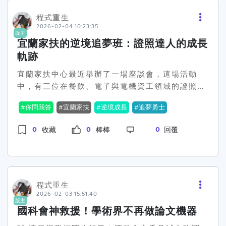
多元與公正。這樣的舉動當然引起了雙方熱議，而
音。有些學者認為，論文量化一直是維持學術標準
背後的爭議卻是相當現實。究竟性平教育的推行會
程式重生
的核心，而如果全然放棄這樣的量尺，可能造成學
2026-02-04 10:23:35
如何影響傳統教學模式，以及學生和老師們是否真
術評價的混亂。這樣的說法，似乎也受到一部分保
版主
的準備好面對這樣的轉變呢？🌟 社群上的反應可說
宜蘭家扶的逆境追夢班：證照達人的成長
守派學者的支持。國科會的強調與教育部的呼應，
是兩極化。不少支持者認為這是一個極好的機會，
不禁令人生疑：究竟是瞬間的政策擁護還是長久的
軌跡
讓學校教育能夠跟上社會的進步潮流，營造更為友
認同轉變？學術界的未來將如何走下這條漫漫求變
宜蘭家扶中心最近舉辦了一場座談會，這場活動
善的校園環境。然而，也有持保留態度的人表示擔
之路？各位怎麼看，應該要重視論文的「質」還是
中，有三位在餐飲、電子與電機資工領域的證照達
憂，這樣的推動著實挑戰了現有的教育框架，特別
依舊堅持「量」呢？📊📈
人分享了他們如何利用家扶的獎學金，勇敢追逐夢
是如何在各科目中用實際、具體的教學方式呈現性
你問我答
宜蘭家扶
逆境成長
追夢勇士
想，究竟這些孩子在經濟壓力下，是怎麼一步步克
別平等的內涵。🤷‍♂️ 而困惑的老師們這時候就要肩
服困難的呢？這場令人動容的座談會讓人看到，當
負起相當大的責任，不只要確保自己具備相關知
0
0
0
收藏
棒棒
回覆
經濟的枷鎖成為阻礙教育的鴻溝時，家扶的獎學金
識，還得負責引導學生從課程中學習到正確的性別
就成了關鍵救命繩。根據現場的資料顯示，這些獲
觀念，這聽起來並不簡單。那麼問題來了，各位覺
得獎學金的學生原本可能因為經濟拮据而無法升
得這樣的性平教育進課堂措施，究竟是教育的一大
學，如今卻因為獎學金得以在專業技能上大放異
進步，還是與現有制度難以相容呢？#教育政策 #
彩。其中一位表現特別優秀的學子，在電子領域中
程式重生
性別平等 #學校改革
2026-02-03 15:51:40
取得了多項專業證照。他說，自己原本只是一位農
版主
村孩子，但靠著家扶基金會的支持，才能夠攀上一
國科會神救援！學術界不再做論文機器
個又一個的學科高峰，證明自己不輸給任何環境。