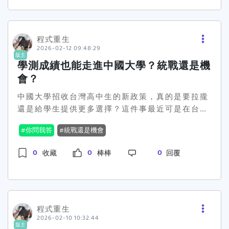
程式重生
2026-02-12 09:48:29
版主
學測成績也能走進中國大學？統戰還是機
會？
中國大學招收台灣高中生的新政策，真的是要拉攏
還是給學生提供更多選擇？這件事最近可是在台灣
社群中引發了不小的討論。國台辦宣佈的消息讓一
你問我答
統戰還是機會
些人覺得超派，認為這不過又是中國的「統戰」手
段，但也有人覺得這對台灣學生來說，或許是一個
0
0
0
收藏
棒棒
回覆
難得的求學機會。如果你覺得自己學測成績不錯，
但在台灣的大學志願未盡如人意，那第四條路徑可
能就是你的救命稻草。😲政策的核心就在於，中國
大學願意接受台灣的學測成績作為入學考量，且依
學測成績設計的招收系統將於3月啟動。對此，不
程式重生
2026-02-10 10:32:44
同陣營的立場自然也是截然不同。台灣陸委會就擺
版主