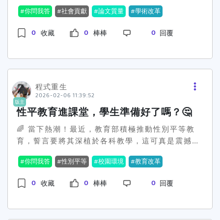
全國大專校院校長會議上提出了一個觀點：學術研
評價不一。對部分人來說，這是一種自嗨，熱鬧是
你問我答
社會貢獻
論文質量
學術改革
究不能再只看論文數量，應該重視貢獻度。這句話
別人的，自己都辛苦掏錢過日子，這麼花錢花力的
可謂一石激起千層浪！😲在過去，台灣學術界常以
搞性平，撐得到多久是疑問。而對另一些人來說，
0
0
0
收藏
棒棒
回覆
論文數目作為評量標準，不論是大學排名還是教授
這總比什麼都不做好吧。到底性別平等課程算不算
升等，多少有著固定的量化指標。但問題來了，只
是魔法教育？如果沒有心理健康教育的輔助，真能
追求量，忽視質，這樣的學術研究究竟能帶來多少
解決問題嗎？教育部該不該想想，開放心態與包容
實質貢獻？吳誠文直言，用純經濟學角度來看，這
的社會氛圍才是真正讓性別平等念頭引發共鳴的要
就是在做「發表小確幸」，而非實際貢獻。😅教育
程式重生
素？教育現場得在一片拍手叫好中，尋找新方向。
2026-02-06 11:39:52
部長鄭英耀也表態，認為科研成果本應服務於社
最後想拋磚引玉，各位認為性別平等教育真的能解
版主
會，而不是被數字綁架。他指出，當前的科研努力
決根本問題，還是僅僅表面功夫呢？留言區開放放
性平教育進課堂，學生準備好了嗎？🤔
應該考慮如何真正為社會產業、人才發展帶來利
話！
🌈 當下熱潮！最近，教育部積極推動性別平等教
益，而不只是追求用多少篇數來證明自己的優秀。
育，誓言要將其深植於各科教學，這可真是震撼彈
這種量化指標的綁架，已然使「科研能量」有些變
一顆。根據最新消息，大學與高中的合作計畫已經
味。有些人聞之表示深有共鳴，認為學術問題本來
你問我答
性別平等
校園環境
教育改革
熱烈展開，重点是他們培訓了一票學科的種子教
就應該具體化與多元化。例如，國立科技大學校院
師，希望能夠在語文、數學、社會、健康和科技等
協會理事長顏家鈺指出，論文應該考慮實際應用，
0
0
0
收藏
棒棒
回覆
各個領域滲透性別平等的價值觀。🔥 這個政策可不
像如何將成果轉化為商業產品等。這樣的論調，也
是嘴上說說，114學年度預計會推出34件跨領域的
讓許多私立大學倍感振奮，過往一直強調的實作與
教案示例，讓每位學生都能在學習中感受到性別的
技術，終於獲得重視。不過，也不是沒有反對的聲