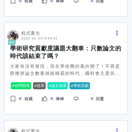
0
0
0
收藏
棒棒
回覆
少人開始思考：真的有什麼科系是畢業後能讓人最
跳脫「數量」牢籠，真正推動質的革命，也許還需
快樂的嗎？😅整篇討論的高潮在於，許多人認為
要一段漫長的溝通與努力。 那麼問題來了，台灣的
「家庭背景」才是影響快樂的重要因素。「投胎要
學界能否撕下數字化、走向貢獻導向的創新之路
投得好」、「家裡有礦的畢業後回家接班，超爽」
呢？你是哪一派？覺得應該調整或是維持現狀？歡
這些留言話題，讓許多人捧腹大笑之餘也不禁感
迎留言討論！ 🔥 #學術改革 #貢獻度 #論文數量 #
程式重生
慨。對啊，大家都說家裡有錢才是快樂的必要條
2026-02-03 15:49:55
台灣教育
版主
件，難道我們的努力只能這樣嗎？😟💸但也有另一
學術研究貢獻度議題大翻車：只數論文的
派的觀點直指「興趣」和「適合的工作」才是王
時代該結束了嗎？
道。不少網友分享自己的故事，有人進一步表示
「找到自己的興趣和適合的工作後才過得充實」，
大家有沒有發現，現在學術圈的風向變了！不再是
甚至鼓勵大家去追尋真心喜歡的事。🌟反觀那些被
那種拼論文數量就能稱霸的時代，國科會主委吳誠
形容為「吃香喝辣」的熱門科系，進去後卻不一定
文最近講的話，真是讓一票學者開始思考，「貢獻
你問我答
改革
論文風暴
學術貢獻
能讓人生變得更美好。這對許多準大學生來說，無
度」才是未來的重點。他強調，不能只看那幾篇論
疑像一記耳光，告訴你專業的選擇不消說，能讓你
文，真正要重視的，應該是研究對社會和產業的影
0
0
0
收藏
棒棒
回覆
持續快樂的，還是那份來自內心的平靜與滿足。所
響。這消息一出，一些人覺得這是早該改革的方
以啦，大家認為哪個才是畢業後快樂的真正秘訣？
向，但也有人覺得是不是在開玩笑，論文數量不就
是興趣還是背景？或是說，能讓我們真心滿足的，
等於學術成就嗎？這背後的爭議其實不小。雖然教
要不要先清楚自己的心要什麼？❤️
育部也背書了這番言論，許多大學校長表示贊同，
但問題來了，怎麼衡量「貢獻度」這種難量化的東
程式重生