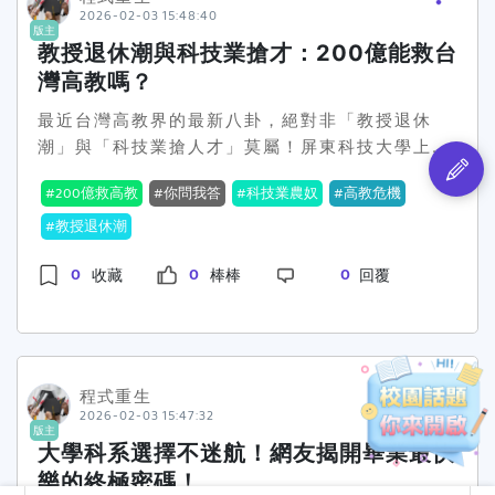
2026-02-03 15:48:40
西？國立科技大學和台大等院校都提到，質量提升
版主
和技轉是可以努力的方向，但到底要怎麼在短時間
教授退休潮與科技業搶才：200億能救台
內達到，不免讓人覺得有點空談。再者，這樣的改
灣高教嗎？
革會讓學術界的排名體制受到什麼樣影響？在台科
最近台灣高教界的最新八卦，絕對非「教授退休
大，校長們甚至坦言現在的量化指標雖然容易執
潮」與「科技業搶人才」莫屬！屏東科技大學上剛
行，但貢獻度的範圍要怎麼界定真的很難。教育部
辦完的全國大專校院校長會議，簡直像是一場高教
長鄭英耀倒是提到，要多考慮研究、教學、服務這
200億救高教
你問我答
科技業農奴
高教危機
界的吐槽大會，所有人都在搶著講教授退休潮和人
三個面向，他認為學術的目的不單在於論文的數
才荒兩件事。然後最厲害的，是政府直接砸下200
教授退休潮
字，而是更深層次的社會效益。有人說這是好事，
億，希望能堵住這個看似無底洞。想知道這200億
可以讓教育與實務貼近，甚至培養出能立即投入產
0
0
0
收藏
棒棒
回覆
能不能解救台灣的高教？讀下去你就知道了。🙃先
業的學生。網路上大家的反應其實也蠻有趣的。有
講背景，台灣的大學法已經二十年沒有修過了，而
些人很支持這種看長遠的改革，覺得可以改變以往
且教授的待遇實在是無法跟高薪的科技業競爭啊。
以數字論英雄的風氣，不過也有酸民直言：「在台
面對未來十到二十年的退休潮，怎麼樣留住人才就
灣，這怎麼可能真的實現，政策只不過是一層薄
變得超級關鍵。在會議上，教育部長的發言引起了
粉，別還沒走幾步就又撤了」。看樣子，無論如
程式重生
不少討論，他提出要以更宏觀的方式來思考學校治
何，這場關於學術貢獻度的討論還有的鬧呢。🙄那
2026-02-03 15:47:32
版主
理，並且力推合聘制度——讓教授能夠在業界與學
麼，你覺得學術研究真的能不再依賴論文數量嗎？
大學科系選擇不迷航！網友揭開畢業最快
界兩邊賺，這樣薪水才能上得來嘛。👏科大校長們
被這些「空談」給說服了嗎？🤔
樂的終極密碼！
也有妙招，他們建議大學法應該鬆綁，讓學校與科