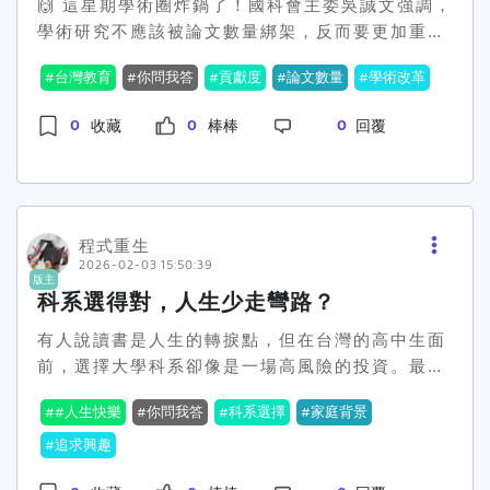
🙌 這星期學術圈炸鍋了！國科會主委吳誠文強調，
「證照不僅是一紙證明，更是我自信的來源。」他
學術研究不應該被論文數量綁架，反而要更加重視
在場外接受採訪時不改謙逊。另外一位在餐飲界的
研究的真正貢獻度。吳誠文這番言論在「全國大專
小達人，更是將獎學金巧妙運用，報名了各式競賽
台灣教育
你問我答
貢獻度
論文數量
學術改革
校院校長會議」上拋出震撼彈，並且獲得教育部長
來提升自己的實戰經驗，把每一分錢都花在刀刃
鄭英耀的聲援，他們都認為學術不應該淪為量化數
上。她的成就讓在場的人們認識到，貧窮不是不能
0
0
0
收藏
棒棒
回覆
字的奴隸。 台灣過去看齊國際學術評比，量化指標
翻身，只是困難需要更多勇氣與智慧去應對。對社
成了學者們的枷鎖。論文發表數是升遷的籌碼，但
會大眾來說，家扶提供的獎學金不僅是一種經濟支
卻未必真正對社會有貢獻。這種情況下，學者們在
持，更代表著社會對這些孩子追夢路途的肯定與祝
立下雞毛當令箭，更遑論能對實際問題有多少解
福。而這些學子用他們的成就證明，只要給他們一
決。大學之間也陷入排名競賽，犧牲長遠的學術影
程式重生
個機會，他們就能創造奇蹟。看了這麼感人的故
2026-02-03 15:50:39
響力。「追求質量、走入實務，才能讓學術真正有
事，不免讓人想問：在台灣這個資源分配不均的社
版主
力量。」這是吳誠文與鄭英耀的主張。 💥 這一波
科系選得對，人生少走彎路？
會，資源是否應該更多地投注在有潛力但弱勢的孩
改革聲浪讓不少學者心有戚戚焉。在社群平台上，
子身上，讓他們有能力改變自己的命運？#弱勢逆
有人說讀書是人生的轉捩點，但在台灣的高中生面
不少人拋出新想法：希望加強科研成果的社會應
襲 #證照達人 #家扶獎學金
前，選擇大學科系卻像是一場高風險的投資。最近
用，不要再只做『象牙塔賽跑』。有人說，如果學
網路上一篇討論「念什麼科系畢業最快樂？」的文
術可以解決產業問題，那才是真正的貢獻！值得注
#人生快樂
你問我答
科系選擇
家庭背景
章，引發了超熱烈的討論！🔥這位網友在Dcard上
意的是，有學界人士指出，目前多數升等制度裡量
訴說他的困惑，似乎不論選擇醫學、電資還是法
追求興趣
化指標仍佔主流，未來若真如國科會所言推行，執
律，大家出社會後的生活都各有煩惱。這下子，不
行層面的效果將成為考驗。想想看，教授們能不能