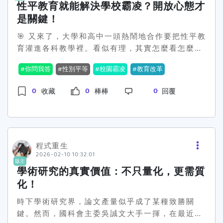
明了話，認為這是中國要進一步拉攏年輕一代的策
性平教育就能解決學校霸凌？開放心態才
略。但從學生角度出發，有些人則覺得多了一個選
是關鍵！
擇就是好的，也可能有助於增加競爭力，畢竟中國
🎯 又來了，大學和高中一頭熱鬧地合作要把性平教
的某些學校在特定領域可是極具優勢的。然而，質
育灌進各科教學裡。看似有理，其實怎麼看怎麼尷
疑的聲音還是不少。有人擔憂這樣的跨岸教育，會
尬。教育部一輩子都相信，只要透過性別平等教育
不會間接讓中國掌控更大的話語權？甚至是加大對
你問我答
性別平等
校園霸凌
教育改革
就能抵禦校園霸凌、深化性別意識，好像性別等於
台灣『思想滲透』的影響力？這一波政策究竟會不
答案一樣神奇。不過，我們真的有這麼需要用性別
會因此而翻車，我們只能拭目以待。不過，仍然能
0
0
0
收藏
棒棒
回覆
來解釋一切嗎？🤔從2018年開始，國教署一直在
夠確定的是，會有許多家庭在這個選擇上，花上不
推動一大堆性平教育資源中心，培養所謂的「種子
少心思做準備。📚兩岸之間的政治問題，始終無法
教師」，期待他們把性平愛撒在校園每一個角落。
從這些教育政策中撇開。中國一方面提供了機會，
可，這到底救得到問題核心嗎？每個人心中都有自
另一方面也在增加影響力的可能性。究竟這一選擇
己的性別觀，如果心態不開放，這些課程不就是一
程式重生
會是讓台灣的學生受惠更大，還是自找麻煩，只有
2026-02-10 10:32:01
齣舞台劇嗎？學生乖乖背下來，卻真正理解無感。
時間能給出答案。而這，或許也是那些想要在中國
版主
這些計畫聲稱是多麼美好：它們有語文、數學、社
大學求學的台灣學生們，無法不考量的問題。🤔那
學術研究的真實價值：不只量化，更需質
會、藝術課程中的性平教案，聽起來很有想法，實
麼問題來了，假如是一個完全以學術以及未來發展
化！
際上會對性別暴力和不平等有用嗎？或許一開始是
為考量的學生，你會選擇到中國求學嗎？還是，即
時下學術研究界，論文產量似乎成了某種致勝關
有幫助，但別忘了人性複雜，絕不該小覷。從社群
使有再多的好處，也不願踏足這塊矛盾之地？#統
鍵。然而，國科會主委吳誠文大手一揮，在最近的
回響看，大家對這種以「大同思想」搞教育的方法
戰還是機會 #台灣學生 #跨岸教育