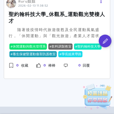
Ruru姐姐
2026-02-13 11:38:52
聖約翰科技大學_休觀系_運動觀光雙棲人
才
隨著後疫情時代旅遊復甦及全民運動風氣盛
行，「休閒運動」與「觀光旅遊」產業人才需求大
增。聖約翰科技大學
休閒運動與觀光管理系
（以下
休閒運動與觀光管理系
飲料調製教室
聖約翰科技大學
簡稱休觀系）看準市場趨勢，115學年度入學新生
將享有「4年比照國立大學收費」的超優福利，並
養生保健暨運動傷害防護教室
學長姐來帶路
加碼提供4年全額免住宿費及每年新臺幣3.5萬元
0
0
0
收藏
棒棒
回覆
的生活津貼。校方期盼透過實質獎助，減輕學子經
濟負擔，培育出具備國際視野與實務能力的雙棲人
才。 休觀系課程設計強調「動靜皆宜」，涵蓋
休閒運動與觀光管理兩大模組。在運動領域方面，
系上不僅建置「養生保健暨運動傷害防護教室」及
「步態暨動作診斷實驗室」，更搭上近年最夯的
「匹克球」熱潮。系上學生李亯和在金牌教練指導
下，不僅在國內賽事屢創佳績，更遠赴馬來西亞參