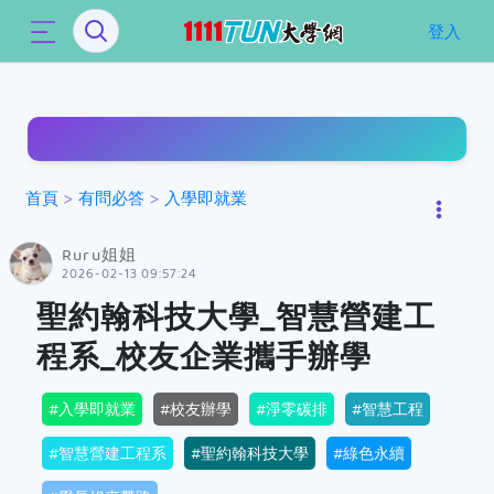
`
登入
首頁
>
有問必答
>
入學即就業
Ruru姐姐
2026-02-13 09:57:24
聖約翰科技大學_智慧營建工
程系_校友企業攜手辦學
入學即就業
校友辦學
淨零碳排
智慧工程
智慧營建工程系
聖約翰科技大學
綠色永續