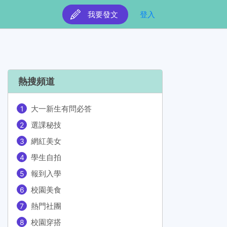
我要發文
登入
熱搜頻道
大一新生有問必答
選課秘技
網紅美女
學生自拍
報到入學
校園美食
熱門社團
校園穿搭