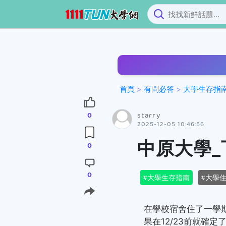
`
首頁
>
有問必答
>
大學生存指
starry
0
2025-12-05 10:46:56
中原大學_
0
0
大學生存指南
大學
在學校宿舍住了一學
果在12/23前就確