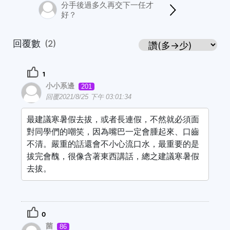
分手後過多久再交下一任才
好？
回覆數
(2)
1
小小系邊
201
回覆2021/8/25 下午 03:01:34
最建議寒暑假去拔，或者長連假，不然就必須面
對同學們的嘲笑，因為嘴巴一定會腫起來、口齒
不清。嚴重的話還會不小心流口水，最重要的是
拔完會醜，很像含著東西講話，總之建議寒暑假
去拔。
0
菌
86