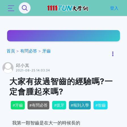
`
登入
首頁
>
有問必答
>
牙齒
邱小其
2021-08-25 14:03:34
大家有拔過智齒的經驗嗎?一
定會腫起來嗎?
牙齒
有問必答
拔牙
報到入學
智齒
我第一顆智齒是在大一的時候長的