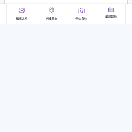
洲儲匯集團也將提供集團資源，協助安排明道大學
師生參訪企業並提供學生實習機會，並針對職業技
最新活動
精選文章
網紅美女
學生自拍
術及語言培訓展開更具體的產學合作計畫。 明道大
學董事長李超群說，亞洲匯儲集團一直致力於全球
區域經濟合作，在區域經濟、金融體系、資產運作
等領域的研究與發展，是全球區域經濟智庫型區組
織。未來明道大學將借重亞洲滙儲集團的經濟投資
阿兜肯
2021-08-04 09:34:53
等實務經驗，獲得更多企業專家講座與學生實習機
會，而明道大學亦將提供亞洲匯儲集團在職訓練與
不用害怕遇到惡房東！暨大資工系蔡姿瑩
語言培訓課程，共同提升競爭力。 圖片資料來源：
研發租屋資訊系統
明道大學(若有冒犯或不妥之處，請及時聯繫我
對異鄉學子而言，常得面臨校外租屋的麻煩事，也
們，將立即下架刪除，謝謝!)<<返回明道大學校園
最怕遇到實際屋況與資訊落差太大，國立暨南國際
新聞|活動
大學資工系同學蔡姿瑩則是研發「整合Web社群租
住宿交通
校園大小事
校園新聞
租屋
屋資訊與地圖服務之推薦系統」，能幫助租屋者根
據自身的交通、經濟等條件加以選擇，同時運用推
國立暨南國際大學
資訊工程系
薦系統與演算法讓「好房東出頭、壞房東退散」，
0
0
1
收藏
棒棒
回覆
讓同學能更便捷與精準的找到理想租房，這項研發
也獲得科技部大學生研究最高榮譽「創作獎 」殊