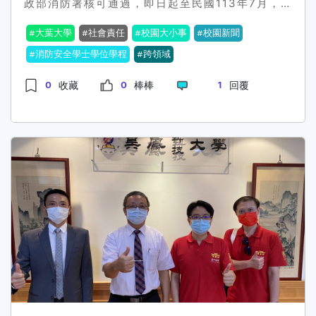
政部消防署核可通過，即日起至民國113年7月，
將可作為訓練場地，提供防火管理人講習課程。消
大葉大學
社會責任
校園大小事
校園新聞
防安全學士學位學程講師林璟汶表示，根據相關法
規，公共場所必須有專人擔任防火管理人，且防火
消防安全學士學位學程
跨領域
管理人至少每3年要經過消防講習訓練一次，培養
0
0
1
收藏
棒棒
回覆
災害預防能力以及緊急應變能力。有感於大學的社
會責任，大葉大學特別申請設立防火管理人訓練專
業機構，結合學校跨領域的師資與專業實驗室設
備，提供初訓、複訓課程，培訓防火管理人防災能
力，共同為公共場所消防安全把關。消防安全學程
助理教授周中祺進一步說，防火管理人訓練課程包
含學科與術科，除了相關知識講述，也會安排學員
體驗室內消防栓、滅火器操作、垂降等實務訓練。
消防安全學程主任葉啟輝說，大葉大學長期與彰化
縣消防局合辦教育訓練活動，協助新竹縣政府辦理
古蹟防災演練，並針對不同年齡層與不同場域，設
計了一系列防災宣導及體驗活動，學校的專業實驗
室也能提供化學暨氣體系統滅火設備、水系統滅火
設備、警報設備、無線傳輸住警器、消防安全設備