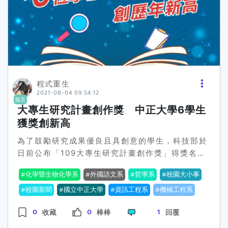
主軸，推動「校內外實習」制度，連結餐旅業、食
品業界職場實習場域，培養學生無縫接軌的實務戰
鬥力，畢業學生為業界競相任用。系上致力於串聯
國內外實習場域，提供系內國內學生與新南向國際
學生，更多的職場實務鏈結學習經驗，提升專業實
力，塑造學生成為職場新寵兒與無法取代的人才需
求。梨山賓館於民國48年（1959年）受已故總統
程式重生
2021-08-04 09:54:12
蔣中正之命開始興建，民國54年（1965年）落
版主
成，是臺灣最高的宮殿旅館，地處梨山地區的中心
大專生研究計畫創作獎 中正大學6學生
位置，為當地最早興建的旅館，也是早年蔣公巡視
獲獎創新高
臺灣時居住與接待國外賓客的主要行館之一，其古
為了鼓勵研究成果優良且具創意的學生，科技部於
色古香的外觀已成為中橫標誌性建築，吸引許多國
日前公布「109大專生研究計畫創作獎」得獎名
內外旅客競相落腳休憩，已成為近年來觀光旅遊指
單。中正大學今年有6位學生獲獎，分別為哲學系
標景點之一。吳鳳科大蔡宏榮校長指出:此次學界和
化學暨生物化學系
外國語文系
哲學系
校園大小事
楊宗燁、機械工程系賴重叡、資訊工程系張恭豪、
業界的相互交流，有助於雙方建立人才培訓合作關
張米米、化學暨生物化學系簡健閔、外國語文系黎
校園新聞
國立中正大學
資訊工程系
機械工程系
係，帶動實質的互動交流。雙方積極推動產學合
芳妤，創歷年新高。「大專生研究計畫創作獎」是
作，促進培育餐旅業人才，為台灣觀光餐旅產業注
0
0
1
收藏
棒棒
回覆
科技部鼓勵大學生執行研究計畫，藉此及早接受研
入更多新血輪與新活力。餐旅管理系(所)蕭烟淨主
究訓練、體驗研究活動及學習研究方法，並加強實