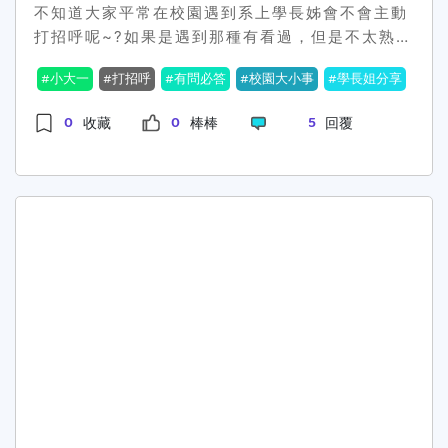
團法人車輛研究測試中心聯繫和洽談合作，在科技
不知道大家平常在校園遇到系上學長姊會不會主動
聯繫我們，將立即下架刪除，謝謝!)<<返回國立嘉
部的支持下獲得三年期「科研產業化平台計畫」及
打招呼呢~?如果是遇到那種有看過，但是不太熟的
義大學校園新聞|活動
以「智慧汽車電子設計及其PCBA量產服務計畫」
大家會選擇視而不見嗎~?我自己是如果遇到不太熟
小大一
打招呼
有問必答
校園大小事
學長姐分享
兩年期科技部小聯盟計畫，同時和慧國工業股份有
的可能就會微笑看一下但不會特別特別熱情招手或
限公司江瑞坤總經理的帶領下，一起組織成「E-
說學姊學長好這樣!!!又或者已經當上學長姐的各位
0
0
5
收藏
棒棒
回覆
TEAM」聯盟，整合各大電動汽車的零組件供應
會跟學弟妹打招呼嗎~想聽聽大家分享XD~~
商，運用團隊的力量，開創新局。本校未來積極規
劃開設電動車產業相關課群，為未來大量電動車產
業培育優質人才，歡迎年輕學子加入雲科大的學習
行列。「視訊無國界、人人皆可達。」雲科大產學
處郭昭吟產學長表示。此次論壇是雲科大今年度的
第三場產業論壇，此次論壇分由本校電子工程系蘇
慶龍老師的智慧電子產品研究與開發中心團隊、機
械工程系張祥傑老師的智慧製造研究中心團隊等兩
個專精於電動車系統開發與自動化的教授群，進行
多年來的產學合作經驗與研發成果分享。也邀請雲
科大的策略聯盟夥伴，慧國工業股份有限公司江瑞
坤總經理，及財團法人車輛研究測試中心的王正健
總經理，分別以台灣企業將面臨電動車產業的轉型