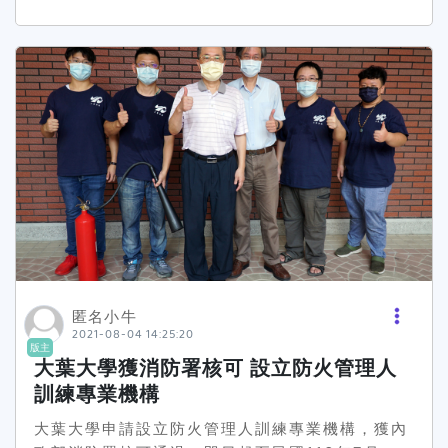
是，預計把售出的麵包以一個捐贈五元的方式捐助
作的同學們支持與肯定！
給世界展望會用來幫助更多人歐~
匿名小牛
2021-08-04 14:25:20
版主
大葉大學獲消防署核可 設立防火管理人
訓練專業機構
大葉大學申請設立防火管理人訓練專業機構，獲內