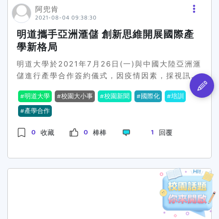
阿兜肯
與發展潛力及電動車產業與技術發展趨勢為主題，
2021-08-04 09:38:30
從企業的角度，逐一解析可能的發展未來，如此的
明道攜手亞洲滙儲 創新思維開展國際產
活動安排，兼顧企業務實觀點搭配學界尖端技術發
表，對產學合作的幫助非常大。楊能舒校長致詞時
學新格局
謙虛地表示：「真是十年磨一劍」。感謝策略聯盟
明道大學於2021年7月26日(一)與中國大陸亞洲滙
夥伴對雲科大的支持，以及校內教師團隊持續不斷
儲進行產學合作簽約儀式，因疫情因素，採視訊方
的努力精進，才能讓雲科大在電動車的創新產業能
式辦理，雙方在明道大學董事長李超群及亞洲匯儲
佔有一席之地。期待疫情過去，再與業界的好朋友
明道大學
校園大小事
校園新聞
國際化
培訓
總部副總裁邵洪偉的見證下，簽署產學合作意向
交流其他雲科大的亮點特色，企業界的好夥伴會發
書，以創造價值為核心，整合大學研發能量、深化
產學合作
現，雲科大是一座寶山，有挖不完的寶藏，在汽車
產業與學界合作，帶動雙贏局面。 明道大學校長郭
產業轉型的此刻，雲科大一定會與大家同行，朝向
0
0
1
收藏
棒棒
回覆
秋勳說，為了落實學用合一，讓明道大學與產業界
更嶄新的一頁。 圖片資料來源：國立雲林科技大學
建立緊密合作的生態體系，學校結盟國內外一流廠
(若有冒犯或不妥之處，請及時聯繫我們，將立即
商，加乘學界創新研發效益，本次非常榮幸與亞洲
下架刪除，謝謝!)<<返回國立雲林科技大學校園新
滙儲締結產學合作聯盟，待疫情趨緩，雙方可互訪
聞|活動
分享創新趨勢、交流推動經驗，相信雙方未來發展
將以更具創意、效益的方式合作。 亞洲匯儲董事長
王劍表示，明道大學推動國際化成效斐然，未來雙
方將互相分享研發成果、技術輔導及實務經驗，亞