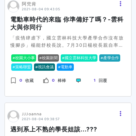
融入焙茶中，焙製出具特殊風味的茶葉，期待未來
阿兜肯
生能有如此優異表現，首要感謝指導教授在8個月
2021-08-04 09:43:05
能推廣至手搖飲市場。「智在嘉鄉，投筆從農」團
計畫執行期間，在課業與研究上不遣餘力指引，相
隊，應用所學協助農友建構客製化智慧農田，將智
信教授在研究、教學等處事謹慎的態度也會是同學
電動車時代的來臨 你準備好了嗎？-雲科
慧農業導入農村。「嘉禾農業科學」則是以雞隻專
的學習楷模。 新聞來源：國立中正大學(若有冒犯
大與你同行
業飼養作為核心，推動新型態的飼養顧問服務，團
或不妥之處，請及時聯繫我們，將立即下架刪除，
「疫情肆虐下，國立雲林科技大學產學合作沒有放
隊培育過程中遇到任何困難也不輕言放棄，抽絲剝
謝謝!)<返回中正大學校園新聞|活動
慢腳步」楊能舒校長說。7月30日楊校長親自率領
繭努力尋找解答，穩紮穩打將成果展現，最終獲得
校外策略聯盟夥伴以及校內研究團隊以視訊會議的
評審親睞，實屬可貴。嘉易創 創育中心黃振瑋執行
校園大小事
校園新聞
國立雲林科技大學
產學合作
方式，吸引了全國超過200位的汽車業者代表，舉
長表示，U-start計畫自2009年推動迄今，乃教
辦一場別開生面的汽車產業論壇，主題為「電動車
策略聯盟
視訊會議
電動車
育部青年發展署為提升校園創新創業文化，鼓勵大
時代的契機與挑戰」。跟企業界分享過去數年來，
專校院優化校園創業環境，結合學校育成輔導資源
0
0
1
收藏
棒棒
回覆
雲科大投入在電動車的研究成果，協助汽車產業順
所辦理，更於2020年起結合原民會資源增加原漾
利轉型，期待在未來更加挑戰的自駕車與電動車市
計畫項目，提供原民生創業資源；戰國策全國創業
場，站穩腳步。隨著電動車與自駕車時代的到來，
競賽今年邁入第16屆，每年參賽團隊逐年攀升，成
傳統的汽車產業紛紛邁向另一個全新的時代。雲科
為最大型創業競賽活動之一，嘉大在全國頂尖團隊
大在研發及產學應用上不惶多讓，多年來致力於電
的激烈競爭下尚有團隊獲獎，實屬不易，也引以為
JJJoanna
動車的發展，除了在校內建置完成汽車晶片設計與
榮，透過整個競賽過程，從中獲得寶貴的經驗，相
2021-08-04 09:38:57
生產的類產線，更發展出各式的電動車與自駕車的
信未來的創業之路，更能應變自如。 圖片資料來
遇到系上不熟的學長姐該...???
相關技術，達到車用規格；校方及集團的MIH與財
源：國立嘉義大學(若有冒犯或不妥之處，請及時