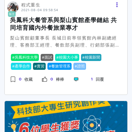
配線、消防安全檢查等訓練。工學院院長李清華指
程式重生
2021-08-04 09:58:54
出，大葉大學積極推動環境教育與防災教育，民國
版主
101年取得行政院環保署「環境教育機構認證證
吳鳳科大餐管系與梨山賓館產學鏈結 共
書」，民國104年再獲行政院環保署「環境教育設
同培育國內外餐旅業專才
施場所」認證。有感於產業對消防安全人才的需
梨山賓館顧董事長 長城日前率領賓館內林副總經
求，大葉大學也在104學年度創立消防安全學士學
理、客務部王經理、餐飲部吳副理、行銷部張副理
位學程，今年更獲內政部消防署核可，設立防火管
等多位高階主管，親自到吳鳳科技大學拜會校長暨
理人訓練專業機構，這是對學校辦學能量的肯定，
吳鳳科技大學
面試
校園大小事
校園新聞
餐管系主任等人，並進行新南向國際學生實習面
也讓大葉成為全國第一所同時通過環教機構、環教
試，雙方為將來持續保持良好產學合作關係進行洽
產學合作
實習
餐旅管理系
證照
場所與防火管理人訓練專業機構的大學。推廣教育
談；顧董事長對於吳鳳科大辦學之用心與餐管系對
處副處長莊基仁說，因應防疫作業，全國防火管理
0
0
1
收藏
棒棒
回覆
學生的專業訓練，透過此次親臨拜會並參觀優美的
人培訓從五月中旬疫情緊張後便暫停訓練，大葉大
校園環境與系上新穎的教學設施後，更加肯定與期
學通過消防署核定培訓機構，未來可協助中彰投地
待未來能繼續保持更加密切的良好產學互動合作關
區防火管理訓練能量，將採取小班制進行防火管理
係。吳鳳科技大學深耕嘉義、邁向國際，為全國唯
人訓練，八月開始接受預約報名，有興趣的民眾可
一設有安全相關系所之科技大學，秉持「務實致
關注大葉大學推廣教育處網頁，或上大葉大學防災
用」的教育方針，以「實習＋證照」培養學生具備
研究中心FB查詢。 資料來源：大葉大學<<返回大
「一技之長」的行動就業力。餐旅管理系以培育
葉大學校園新聞|活動
「餐旅管理」「廚藝創作」與「食品安全」為教育