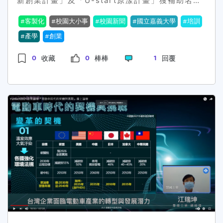
新創業計畫」及「U-start原漾計畫」獲補助名
割防禦系統和有效的演算法，歷經多種實驗和模擬
單，嘉義大學育成中心及嘉易創 創育中心合作輔導
的結果，與傳統演算法相比，將有效防禦生成對抗
客製化
校園大小事
校園新聞
國立嘉義大學
培訓
學生創業團隊「智在嘉鄉，投筆從農」(宇安科技)
網路攻擊，並進一步減少50%的訓練時間。資工系
及「嘉禾農業科學」榮獲U-start創新創業計畫，
產學
創業
張米米則針對近年如 WIFI、藍芽、RFID、UWB
以及「葛丘KO chill」榮獲原民會U-start原漾計
等室內定位技術，仍易受建築物阻擋、硬體裝置數
0
0
1
收藏
棒棒
回覆
畫，其中「葛丘KO chill」團隊更以「獵人淬鍊的
量多寡等外在因素影響準確度，運用類似QR
炭焙茶」在今年「第十六屆戰國策全國創業競賽」
Code的概念，將每塊磁磚的影像特徵、磁磚的嵌
創新服務組中榮獲佳作。嘉大自108年起以產學雙
入地點分別記錄在資料庫中，發展出新的室內定位
軌並行積極輔導學生團隊，歷經完整的培訓與準
技術。此外，化生系簡健閔的計畫為「雙醯胺-吡
備，從400多組參賽團隊，一路過關斬將脫穎而
啶配位基的鋅(II)及鎘(II)配位高分子化合物的相轉
出，實屬不易。產學營運及推廣處黃健政處長表
變及機械研磨放光性質探討」，成功合成出三個修
示，恭喜今年獲得補助的團隊，青年創業是現今社
飾上雙鍵氧原子的新穎配位基papso2、papso和
會趨勢，嘉大鼓勵學生團隊透過創業題材系列性的
papco，並透過核磁共振光譜、紅外光譜和液相層
構思，共同連結產業與創意，從過程中尋找到核心
析質譜儀等物理鑑定方法，確認合成一系列配位
價值，使其規劃符合市場需求，嘉大育成中心很榮
基。外文系黎芳妤的計畫以「華茲華斯記憶回溯之
幸能提供學生在創業過程中的相關協助與資源，讓
力量」為題，除了分析英國浪漫主義詩人華茲華斯
他們的創業藍圖能付諸實現，成就心中的理想。創
對詩詞的定義，認為一切情感抒發的源頭來自於回
新育成中心張文昌主任表示，「葛丘KO chill」團
憶，也探討了華茲華斯詩詞中，回憶的重要性與其
隊，以臺灣傳統炭焙文化出發，將原住民文化特色
所扮演的角色為何。中正研發處表示，此次獲獎學