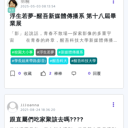
羽桐
2025-05-03 08:13:54
版主
浮生若夢-醒吾新媒體傳播系 第十八屆畢
業展
「影」起說話，青春不散場—探索影像的多重宇
宙 在青春的終章，醒吾科技大學新媒體傳播系
第十八屆畢業生以影像作為語言，紀錄思辨與創造
校園大小事
浮生若夢
新媒體傳播系
的足跡。本屆畢業展以浮生若夢為主題，短片創作
為核心，集結15組學生團隊，以紀錄片、劇情片、
學長姐來帶路(影音)
醒吾科大
醒吾科技大學
動畫等多元形式，講述一段段動人故事、呈現一場
0
2
0
收藏
棒棒
回覆
場視覺盛宴。 從人際關係的掙扎與和解（《再
見妳好》、《拾》）、科技與人性的對撞（《複
製》、《悔途》），到在地文化的溫情記憶（《龍
鳳獅》、《竹城好食》）、對人生方向的深刻追問
（《迴圈》、《回映》），每一部作品都是創作者
JJJoanna
生命歷程的延伸，也是對社會議題的反思與回
2021-08-24 18:36:20
應。 作品如《elf》、《墨彩》以奇幻與動畫
跟直屬們吃家聚該去嗎????
語彙帶出創意視角，而《日安》、《燭夜未歸》則