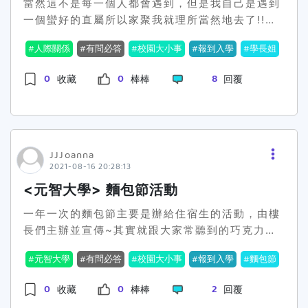
透過細膩的敘事探索情感的孤寂與陪伴。另如《幼
當然這不是每一個人都會遇到，但是我自己是遇到
鳥指南》、《逆轉人生》也以紀錄與劇情交錯手
一個蠻好的直屬所以家聚我就理所當然地去了!!而
法，刻畫新世代面對夢想與現實的拉扯。 這些
且我們是好幾家一起連辦，所以感覺比較不緊張而
人際關係
有問必答
校園大小事
報到入學
學長姐
作品，不僅是學生四年所學的結晶，更是他們踏出
且學長姐也都會主動跟我聊天甚麼，氣氛很融洽，
校園前，對世界所遞出的第一封影像名片。誠摯邀
雖然吃飯會比較小心但整體過程而言其實都算滿意
0
0
8
收藏
棒棒
回覆
請您一同走進他們的故事，用心傾聽這些來自新媒
歐~而且飯前還是直屬請的，有夠感動!!!我還有一
體世代的聲音。 作品總覽：1.《再見，妳好》－林
個朋友因為吃家聚跟碩班的直屬變情侶，真的很偶
子芸2.《elf》－張雅珍3.《拾》－孫詩鏇4.《複
像劇劇情，滿滿羨慕
製》－李奕樺5.《悔途》－李慶宏6.《燭夜未歸》
－黃凱建7.《墨彩》－陳婷均8.《幼鳥指南》－黃
JJJoanna
2021-08-16 20:28:13
宇慶9.《日安》－黃惠萊10.《龍鳳獅》－蔡翔宇
11.《竹城好食》－蔡聲愛12.《破碎時光》－黃冠
<元智大學> 麵包節活動
恩13.《逆轉人生 - 林棋凡》－張芝榕14.《迴圈》
一年一次的麵包節主要是辦給住宿生的活動，由樓
－林姵妏15.《回映》－陳亮竹 本屆畢業聯展還分
長們主辦並宣傳~其實就跟大家常聽到的巧克力傳
為校內展與校外展兩個展期－📍校內展 326、
情相類似，只是此活動的傳情媒介是以麵包頹為主
327、328地點：醒吾科技大學忠誠樓402教室 &
元智大學
有問必答
校園大小事
報到入學
麵包節
體當然要傳情絕對少不了的就是傳情卡，而活動當
5樓展演廳📍校外展 503、504、506地點：剝皮
日的晚會也會找來各社團表演擺攤炒熱氣氛，而今
寮演藝廳台北市萬華區康定路173巷校外展於今日
0
0
2
收藏
棒棒
回覆
年還多了猜謎的活動歐最後此項活動的一大特點
隆重登場，假日有時間不妨到現場走走，給用心創