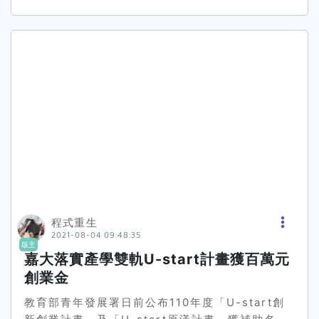
任表示:透過顧董事長的來訪，更加肯定雙方在培育
驗和實作能力，為國家培育儲備優秀研究人才。科
餐旅人才的用心與堅持，過去一年新南向學生在梨
技部日前從3132件109年度補助大專學生研究計
山賓館實習期間表現優異，獲主管上司及客人的多
畫中，選出200件頒發研究創作獎。中正大學研發
方肯定與讚美，讓彼此留下更美好的延續合作關
處表示，此次共6位學生受到肯定，是歷年來中正
係。今日面試獲錄取的學生包括新南向越南籍學生
學生獲獎人數最多的一次。其中，哲學系楊宗燁以
及僑生專班馬來西亞籍學生多位，將於8月份飯店
「應然邏輯與伴隨情況化約論」為主題，試圖論證
解封後陸續報到，為期一年的產業界校外實習。目
文獻上的一些理論蘊含了所謂的伴隨情況化約論，
前與系上簽訂實習合作產學業者包含有國內四、五
而研究結果也得到了對某個行動的規範許可是否成
星級飯店近百家，包含新加坡、日本、韓國等地，
立，直接關連到該行動跟特定相關事實的某些因果
供系內國內生與國際學生進行產業實習，提供學生
特性，但似乎難以被所謂的伴隨關係捕捉到。機械
多元的職場就業力培訓。期待未來能持續深耕產學
系賴重叡則研究適用於不同板厚的可調式Bobbin
合作關係，創造學生就業、實務教學丶與企業取才
攪拌刀具，並從不同幾何形狀的攪拌刀型中，找到
三贏局面，共同促進餐旅領域的發展，達成學生就
最佳幾何形狀「細螺旋」，藉此達到最佳的固相攪
程式重生
業無縫接軌，並推升產業競爭力。 圖片資料來源：
2021-08-04 09:48:35
拌效果，設計出剛性佳的夾具。研究成果經量測
吳鳳科技大學(若有冒犯或不妥之處，請及時聯繫
版主
Bobbin摩擦攪拌銲接過程的三軸負荷歷程與機台
我們，將立即下架刪除，謝謝!)<<返回吳鳳科技大
嘉大落實產學雙軌U-start計畫獲百萬元
震動，確定機台震動僅影響銲道表面光滑度，不會
學校園新聞|活動
創業金
造成銲道缺陷。而資工系張恭豪從模型分割對生成
教育部青年發展署日前公布110年度「U-start創
對抗網路攻擊的影響，分別提出一種新穎的模型分