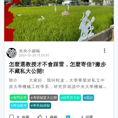
裝的洗髮精、沐浴乳地雷點大瓶裝的洗髮精、沐浴
分，可以稍微提到自己過去有什麼相關經驗，因此
乳不僅佔空間，還很重，搬家時會讓你痛不欲生。
想要繼續讀研究所，作為後續進修計畫的鋪陳。 進
而且，你確定你能在畢業前用完它嗎？建議買小瓶
修計畫在進修計畫的部分，我分成「進修動機」、
裝的，用完再去補貨，不僅輕便，還能嘗試不同的
「自我能力評估」、「讀書計畫」、「未來研究方
香味，讓你的宿舍浴室每天都充滿驚喜。7. 所有珍
向與目的」這四個部分來撰寫。首先是「進修動
藏的鞋子地雷點我知道你愛鞋成痴，但宿舍的鞋櫃
機」，這部分可以更具體的說明自己想要讀研究所
空間有限，塞太多鞋子只會讓你的鞋櫃變成「鞋子
的原因，讓教授們能夠知道說為什麼你會想要來到
亂葬崗」。而且，你真的需要這麼多雙鞋嗎？帶個
研究所學習如何做研究；接下來是「自我能力評
央央小齒輪
2021-12-20 17:23:37
幾雙基本款，搭配不同的服裝就很夠用了，把其他
估」的部分，我是使用SWOT分析自己讀研究所的
的鞋子留在家裡，讓它們呼吸一下新鮮空氣吧。8.
優劣勢，這樣的方式也能夠間接展示自己的統整與
怎麼選教授才不會踩雷，怎麼寄信?撇步
絨毛娃娃地雷點我懂絨毛娃娃很療癒，但它同時也
反思能力；而「讀書計畫」我進一步細分為短期、
不藏私大公開!
是「灰塵收集器」和「塵蟎培養皿」。在潮濕的宿
中期與長期來安排自己的進修計畫，此外也建議可
簡介 大家好，我叫蛇皮，大學畢業於私立中
舍環境中，它們只會越變越髒，最後成為你的過敏
以加上自己未來的生涯規劃；最後是「未來研究方
原大學機械工程學系，研究所就讀中央大學機械工
元兇。如果真的需要心靈慰藉，帶個小小的娃娃就
向與目的」，這部份的內容可以寫未來自己想要研
程學系，目前剛碩畢不久正在求職中。 這篇
好，或是直接跟你的室友抱一下，效果更好。9. 功
究某個題目的動機與問題，也建議在寫之前可以閱
有問必答
考研秘笈大公開
研究所方針
面談
文是寫給不論是推甄、考試等方法，已經確定有研
能單一的小家電（舉例：三明治機）地雷點我幻想
讀與題目有關的文獻資料。 最後，完成備審資料
究所讀，但是對於怎麼找合適的教授還沒有想法的
寄信範本
學長姐經驗
自己每天早上做金黃吐司，現實是每天睡到最後一
後，也要記得檢查一下排版以及有沒有錯字。也在
同學們，提供一個自身的經歷，筆者當初也是猶豫
秒才衝去上課，三明治機用了三次就退休，油污還
這邊也建議學弟妹們在考慮讀研究所前，不妨問問
0
1
3
收藏
棒棒
回覆