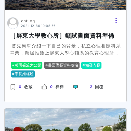
地方！卡式爐不僅危險，還有可能觸犯宿舍規定。
萬一不小心引發火災，你可能會成為第一個因為煮
火鍋而上社會版頭條的大一新生。想吃火鍋，就找
eating
室友一起去外面的火鍋店，順便培養感情，不是一
2021-12-30 19:08:56
舉兩得嗎？3. 超大行李箱地雷點新生報到那天，
［屏東大學教心所］甄試書面資料準備
我看到有些人的行李箱比我還高，我真的懷疑裡面
是裝了整座衣櫃。大行李箱不僅搬運困難，在小小
首先簡單介紹一下自己的背景，私立心理相關科系
的宿舍空間裡，它就是一個巨大的路障，保證你每
畢業，應屆推甄上屏東大學心輔系的教育心理所。
天走路都會踢到它。而且，你根本不需要這麼多衣
在大學實習期間有感於自己的所學不足，加上自己
考研祕笈大公開
書面備審資料攻略
備審內容
服，大學生活最常穿的就那幾套，真的別浪費空間
對於青少年方面的議題很感興趣，因此決定繼續往
了。4. 超多床組備品地雷點我剛入住帶了三套床
上讀研究所，學習怎麼做研究，以及如何從學術角
學長姐經驗
單，幻想自己會每週勤換，結果第一套用了兩年，
度探討青少年的相關議題。而在屏大心輔系教育心
0
0
2
收藏
棒棒
回覆
第二套是畢業前才開封，第三套還封在袋子裡…跟
理所的推甄部分僅看書審資料，包含最高學歷成績
新的一樣。你以為的「勤奮」只是幻想，別太高估
單、個人專業表現、自傳以及進修計畫。在這邊也
自己。5. 手持電風扇地雷點我知道手持電風扇很可
與學弟妹們分享我的自傳與進修計畫包含了哪些內
愛，但它的風力真的跟你的夢想一樣微弱，根本吹
容，給學弟妹們作為未來準備甄試資料的參考。 自
不涼。宿舍通常都有冷氣或電扇，真的不需要額外
傳在自傳的部分我分了五個部分來寫，分別是「成
帶一個。如果真的怕熱，買一台小型的桌上型電
長背景」、「個人興趣與特質」、「求學經歷」、
扇，風力比它強，還能當你的書桌好夥伴。6. 大瓶
「社團活動經驗」與「未來展望」。在自傳的部