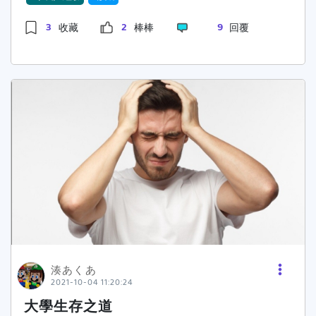
一，我們是要錄取，增加印象分數這很重要，萬一
獎金 $500 14高雄大學金管所推甄,帳號：
真的沒有上，還能靠備取博一搏。12.讀研究所怎
3
2
9
收藏
棒棒
回覆
1J452L4 14〔屏東大學教心所〕甄試書面資料準
樣才能爽爽過？選好的老師吧 ?13.教授怎麼選比
備,帳號：eating 14大三學生必看-研究所甄試簡
較不會被延畢？直接爬文，如果有認識的朋友在裡
介,帳號：EddieChao 14考研祕笈大公開-中興大
面要找同學問。14.畢業後就業出路？薪水真的比
學電機所,帳號：I13 14臺北大學財政所考研心得
較好嗎？因為我是混血理工，所以一定是比較好甚
分享,帳號：ISFJ 14英國研究所課程及論文報告經
至好非常非常多。15.準備方向跟建議、給學弟妹
驗分享,帳號：Jane楊 14聯大資管研究所心得,帳
的話私立工程除非要跑操場的那間，不然我一律建
號：JOJO我不當人啦 14大四後該出社會還是上研
議洗洗學歷吧 。16.進入研究所後的挑戰和需要適
究所?,帳號：KOALA 14成大化工所推甄書面備審
應的事情？英文喇!! 我面試到現在才體悟到英文真
分享,帳號：llyy 14逢甲大學風險管理與保險學系-
的很重要，趕快拚個550。不然不要像我現在，都
碩班攻略實際面試篇,帳號：manman 14中央經研
卡在英文。#考研祕笈大公開
所考試經驗分享,帳號：NCUJerry 14考研祕笈大
公開-成功大學會計學研究所,帳號：normalpeter
14學校教什麼、學長姊經驗談-成功大學會計學研
究所,帳號：normalpeter 14讀研究所值得嗎?我
在研究所學到了這些事!,帳號：peggy~~~ 14研
湊あくあ
2021-10-04 11:20:24
究所生活|研究所到底在幹嘛?,帳號：peggy~~~
14清大資應所Before&After,帳號：Sean
大學生存之道