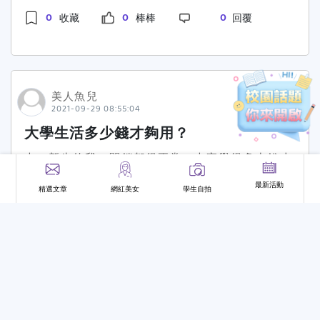
覺得難以靠近，甚至會漸漸吸引到各式各樣的人，
什麼爭 14【清大心諮所】進入研究所後的挑戰和
0
0
0
收藏
棒棒
回覆
因為在心裏會認定你是有條理且可靠的夥伴，能夠
需要適應的事情？,帳號：爭什麼爭 14【清大心諮
滿足別人的依靠及安全感【四】千萬不要借錢，尤
所】書審攻略心得,帳號：爭什麼爭 14【清大心諮
其是大錢如果你借錢了一次，那他一定會再找你，
所】指導教授怎麼選?,帳號：爭什麼爭 14【清大
有一就有二。假設你真的想要借錢，那就必須在他
心諮所】考研究所要補習嗎,帳號：爭什麼爭 14考
已經還完欠債的情況下才能，否則就會是一筆呆
研秘笈大公開-台大微生物所,帳號：肯 14【北大
美人魚兒
帳。【五】隨時隨地認真傾聽他人意見也許有想法
2021-09-29 08:55:04
企研所】考研經驗分享,帳號：臥龍 14臺中科大多
能夠提出是一件好事，但千萬別太偏執自己的意
媒所，研究所在幹嘛？要怎麼選教授？讀完碩士對
大學生活多少錢才夠用？
見，當個強迫狂，讓任何人服從自己的想法。這會
未來真的有幫助嗎？,帳號：邱奕龍 14讀研究所好
讓你失去眾人的信任與支持。但是如果能夠接納任
大ㄧ新生的我，開銷都很正常，大家覺得多少錢才
糾結到底怎麼選？,帳號：阿金 14化學所推甄心路
何人的意見並給與建議，不論是重要事情，或是只
夠用，想詢問大家經驗？
歷程,帳號：威 14從嘴硬就職到自打臉考研的經歷
最新活動
精選文章
網紅美女
學生自拍
是傾吐心中不開心而已，就能夠增加自己在他人心
分享 ＃屏科疫苗所,帳號：是阿晨啦 14你永遠都
大一新生
生活費
有問必答
報到入學
學長姐經驗
中的依靠感。【六】不要否定他人一個好的回饋，
有選擇＃屏科疫苗所,帳號：是阿晨啦 14(中興化學
不是單純說出自己的想法，而是先給與肯定後，再
系)研究所推甄小攻略,帳號：是學姊拉 14〔清華大
0
0
2
收藏
棒棒
回覆
說出自己的想法。倘若先否定，他人不但會不想聽
學教育與學習科技學系〕甄試書面資料準備,帳號：
你說話，甚至會降低自身在他人心中的評價。《目
研究生魚片 14[清華大學教育與學習科技學系〕甄
前更新以上》
試口試攻略,帳號：研究生魚片 14中興大學化學
系-推甄公略,帳號：徐卉宣 14[高科大財稅所]推甄
THV
考試考甚麼?如何準備備審資料與面試?,帳號：高