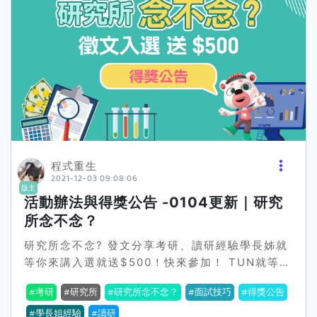
人就讀研究所不是只有念書而已，也會試圖累積一
發表幾篇國際期刊，獲得諾貝爾獎之類的吧 )5.自
些非正式性的工作經驗並從中學習，即便純粹就所
己準備和去補習班上課，哪個比較推？我也有補過
謂的「念書」來說，也可能是和大學階段全然不同
習，可是可能我原本工數底就蠻爛的，因此跟不太
的過程與體驗，其一是研究所的學術訓練相對更紮
上我就不去了。6.考上的心路歷程很苦還是很輕
實，藉以培養深度思考與獨立研究的能力；其二則
鬆？我算訝異，原本要去師範大學，北科只是順便
是要從被動的知識接受者成為生產者，從閱讀文
丟丟，結果上了，嚇一大跳。7.你是推甄還是考試
獻、整理資料到論文寫作，其中牽涉自我轉譯與整
進入研究所的？推甄8.如果第一年考研失敗，還要
合不同知識的技術，而這些技術又展現於寫作、口
繼續考嗎？看狀況，因為我當時是報到後馬上休學
頭發表或其它產出形式的可見能力上。換句話說，
去教育實習，再回去念的。9.哪間學校的研究所比
程式重生
(文科）研究所是一個多方面且長時間的浸淫和訓
較好考？自己的學校找好老師最好考。10.給哪位
2021-12-03 09:08:06
練過程，涵蓋閱讀、思考、說話與寫作表達等不同
老師寫推薦信才真正有用？名氣大的吧 ，所以修課
版主
活動辦法與得獎公告 -0104更新｜研究
層次的技能培力。這些技能當然不一定要透過研究
如果遇到大排的，纏住他讓他印象深刻就對了 。
所才能精煉，但研究所提供了一個很好的平台與社
11.面試的時候有什麼撇步，可以讓教授印象加分？
所念不念？
群，能夠享有大學資源與身為學生的特權，並遇見
「與眾不同」這很重要，因為當你在校成績或是什
研究所念不念? 發文分享考研、讀研經驗學長姊就
許多懷抱相似興趣的同儕，相對於一張表面上、可
麼都平平的時候，關鍵就是你有沒有讓教授有印
等你來講入選就送$500！快來參加！ TUN就等你
複印的學歷，這些不可見卻更獨特、實在的思維與
象。因為我大學是獎學金怪客，所以我就說我大學
的考讀研經驗> 立即參加發文GO (投稿時間
技能，或許才是真正「有用」的吧。
總共領了一筆很大筆的獎學金，當時現場教授都重
考研
研究所
研究所念不念？
面試技巧
得獎公告
121~0102每天24小時)得獎公告-更新時間上班日
複說這個數字沒錯嗎。要記住，面是不是要你當第
每天11點，活動詳細辦法《入選獎，精選好文》-
學長姐經驗
讀研