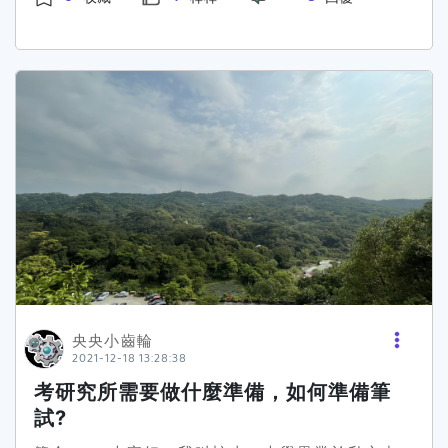
不決，找了六間學校，找過十幾位教授面談，應該
黏到我一個學期都懶得清。後來早餐 95% 在 7-
自己為什麼想要讀研究所？或者是在你的生活、工
有點參考價值XD。 興趣為主還是兩年畢業重要?
11，5% 直接不吃。10. 香氛蠟燭地雷點我懂香氛
作經驗中發現了什麼現象，讓你想要繼續深入研
如果要筆者回答，一定會說，小孩子才做選
蠟燭可以讓宿舍充滿浪漫氛圍，但它的危險性不容
究？這樣也有助於找到自己想要研究的題目。
擇，我兩個都要(廢話)，但現實有可能是殘酷的，
小覷，且大多數宿舍都禁止明火，想讓宿舍香香
如果以筆者來說我會先把自己的興趣作為第一優先
的，可以選擇香氛機或擴香儀，既安全又方便，還
考量，找出自己有興趣的領域，再去系網站上搜尋
能讓你的宿舍每天都充滿仙氣。版主延伸推薦：大
做相關領域研究的老師，或到台灣碩博士論文網
一新生住宿準備攻略｜超完整必帶物品清單推薦
(https:pse.is3yv2n9)等論文網搜尋教授近期的
研究方向，並且同步Google搜尋老師的評價，不
論是上課時的教學品質、個性、為人處事、研究態
度、是否能準時畢業等問題常常可以略知一二，但
如果網路上都沒有此老師的相關資料，除了直接寄
信約老師面談外，筆者有一個方法可以讓同學們在
找老師前有一個心理建設，就是去觀察教授的頭
銜，如果是榮譽教授、講座教授、教授或副教授，
央央小齒輪
2021-12-18 13:28:38
因為學校制度的關係，此種頭銜的教授比較沒有研
究上的壓力，比較可以以自己的步調進行研究，相
考研究所需要做什麼準備，如何準備筆
對就更不會壓榨自己的研究生，給予超負荷的工作
試?
量，反之，如果是助理教授就要比較小心。 查