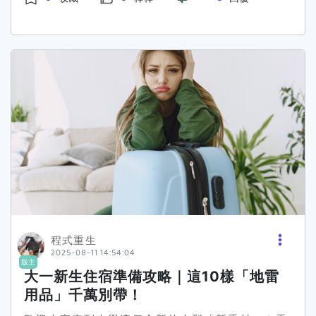
動會不會顯得很刻意？👉 太被動又會不會錯過很
多資訊跟資源？ 大家當初都是怎麼處理的呀？大一
是不是應該主動一點，還是就隨緣就好？ 學長姐
解惑大挑戰開跑！最高獎金 2,000元 等你拿！還
天天抽 100元 ！詳細活動辦法看這裡 👉 手刀報
名去
程式重生
2025-08-11 14:54:04
版主
大一新生住宿準備攻略｜這10樣「地雷
用品」千萬別帶！