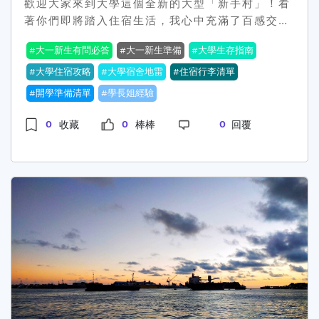
歡迎大家來到大學這個全新的大型「新手村」！看
著你們即將踏入住宿生活，我心中充滿了百感交
集，彷彿看到了當年那個天真無邪，以為把整座家
大一新生有問必答
大一新生準備
大學生存指南
當搬進宿舍就是「家」的我。結果呢？我的宿舍變
成了一個塞滿雜物的「廢墟」，我的生活空間被各
大學住宿攻略
大學宿舍地雷
住宿行李清單
種「地雷」產品炸得體無完膚。別怕！今天我就是
開學準備清單
學長姐經驗
來當你們的「排雷專家」，用我的血淚經驗寫下這
篇文章。告訴你，有哪10樣地雷產品千萬別帶，帶
0
0
0
收藏
棒棒
回覆
了保證你後悔莫及，還會成為室友眼中的「神奇寶
貝」。準備好了嗎？繫好安全帶，我們即將展開一
場爆笑又實用的「排雷之旅」！▲大一新生住宿準
備攻略：這10樣地雷產品千萬別帶！(Photo by
FREEPIK)1. 超厚冬被地雷點我知道你怕冷，但學
校宿舍的空間有限，超厚的冬被真的只會佔掉你一
半的衣櫃空間。而且，台灣的冬天其實沒那麼冷
啦，就算冷，你還有暖氣、暖暖包，還有你的室友
可以抱...真的需要保暖，一件真羽絨被＋法蘭絨毯
就很夠用了，收納也方便。2. 卡式爐與瓦斯罐地雷
點我知道你愛吃火鍋，但宿舍真的不是讓你開伙的