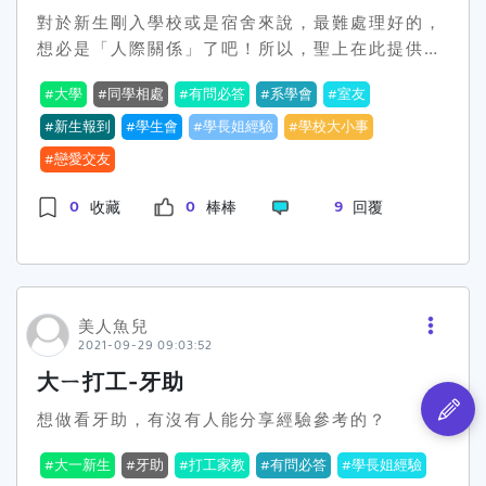
14【中原商設所】圓夢之旅,帳號：Tommy.W 14
對於新生剛入學校或是宿舍來說，最難處理好的，
考研經驗談-國立陽明大學醫務管理研究所,帳號：
想必是「人際關係」了吧！所以，聖上在此提供了
大腸臭臭鍋 14不老生常談的經驗(一)-理工研究所
一些在大學的生存之道【一】千萬不要當帶頭的那
選擇,帳號：山野女孩 14[中山醫醫研所]進入研究
大學
同學相處
有問必答
系學會
室友
個，或是任何服務性質的相關職位，例如：學生
所後的情緒管理,帳號：山頂洞人 14考研祕笈大公
會、系學會也許各位單純只是出於好心，或是因為
新生報到
學生會
學長姐經驗
學校大小事
開-台師大工教所,帳號：夭 14設計，有辦法養活
榮耀感抑或為了權利與話語權而當的，但是，有一
自己嗎？,帳號：王暄文 14中央機械所固力與設計
戀愛交友
點非常重要，就是當你把任何事做得非常好時，不
組考試與書審資料準備分享,帳號：央央小齒輪 14
會有任何人感謝你，只好認為是應該的，而當你做
0
0
9
收藏
棒棒
回覆
國立台北科技大學機電所考試經驗分享,帳號：央央
錯什麼事時，眾人會集火砲轟你，讓你身心俱疲，
小齒輪 14國立台灣科技大學機械所考試經驗分享,
備感壓力。身為一個過來人，可以肯定的跟你說，
帳號：央央小齒輪 14考研推甄必看-中原大學商業
這是一個吃力不討好的工作，甚至會與他人產生隔
設計研究所,帳號：老白 14研究所念不念-臺師大
閡，因此非常不推薦。【二】別太插手別人的事
美術系,帳號：李元弘 14我這樣考陽明交大物理研
美人魚兒
「他人事與自己無關」，這句話一定要銘記在心，
究所,帳號：李俊諺 14報考研究所需要準備什麼？
2021-09-29 09:03:52
在大學，如果別人沒有主動請你幫忙的話，千萬不
面試？書審？,帳號：李珮君 14“工科研究所”推甄
大ㄧ打工-牙助
要輕易插手，否則只是熱臉貼冷屁股罷了！一個用
準備事項與內容,帳號：林俊毅 14設計系要不要讀
不好，原本在他人身上的責任與罪惡，就會轉移到
研究所？,帳號：林暐娟 14【清大心諮所】攻略心
想做看牙助，有沒有人能分享經驗參考的？
你身上，或是莫名其妙的背黑鍋。【三】一定要有
得-推薦信怎麼寫-中集,帳號：爭什麼爭 14【清大
自己的原則與底線一個有底線的人，不但不會讓人
大一新生
牙助
打工家教
有問必答
學長姐經驗
心諮所】攻略心得-推薦信怎麼寫-下集,帳號：爭