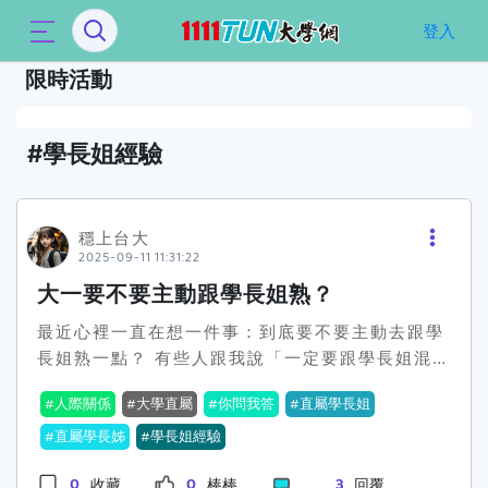
`
登入
限時活動
學長姐經驗
穩上台大
2025-09-11 11:31:22
大一要不要主動跟學長姐熟？
最近心裡一直在想一件事：到底要不要主動去跟學
長姐熟一點？ 有些人跟我說「一定要跟學長姐混
好，之後選課、考試、活動都會比較好過」，甚至
人際關係
大學直屬
你問我答
直屬學長姐
還有人開玩笑說這叫「巴結」。但也有人覺得根本
不用刻意，順其自然就好，反正每個人都有自己的
直屬學長姊
學長姐經驗
圈子。 我現在就卡在一個很矛盾的狀態：👉 太主
0
0
3
收藏
棒棒
回覆