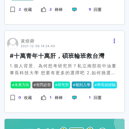
實上網查也都有答案，而補習班提供最最重要的就
然地，多數和我一樣走上文化研究之路的同學，應
XX大學XX系碩士班正備取第XX名，計畫於今年九
2
2
9
收藏
棒棒
回覆
是課程本身，除了各科有專業的師資之外，老師們
該都不會是為了找到一份「更好的工作」（aka 薪
月入學，想對研究室多加了解，以做好學習規畫。
所做的講義、整理的題目等等，也對於自己在家複
水更高的工作）。當然，不排除少數大學與碩士基
因此想與老師約個時間，拜訪實驗室，希望老師能
習有很大的幫助，所以如果不補習，我也很推薦大
本起薪不同的工作，例如公家機關或部分私人企
抽空指導。關於時間的部分，除了XX已有安排
家可以去網路上搜尋已經考上研究所的學長姐們所
業。整體而言，同學們可能都並非以未來就業發展
外，所有上班時間均方便希望老師能從中撥空，感
留下的講義、筆記等等，這將會有非常大的幫助。
為就讀研究所的主要考量，或至少不是最重要的理
激不盡。感謝老師抽空閱信，期待您的回音，謝謝
黃煜舜
並且一定要去找一樣要準備研究所考試的朋友一起
由。現實來看，文科研究所通常要讀三年以上，若
老師。祝 事事順
2021-12-06 14:34:40
加油打氣，除了心態上能互相扶持，遇到不會的問
非對於該領域興趣濃烈，實在不建議為此耗費珍貴
心 From:xxxxxxxxxxx@gmail.comXXX(名
#十萬青年十萬肝，碩班輪班救台灣
題也能一起討論，我覺得這才是最重要的，在考研
的青春。坦白說，我就讀研究所其實就是為了知識
字)Cellphone:09xx-xxx-xxx 總結 筆者的
究所的路上，一加一絕對大於二! 結語 其實考
上的興趣而已，甚至無關乎這張碩士學歷（畢業好
1.個人背景、為何想考研究所？私立南部前中油董
分享大致到這邊，有問題歡迎下方留言提問，能力
研究所就是一場持久戰，許多考生都會因為長時間
難呀～）。無可否認，研究所是一個相當奢侈的選
事長科技大學 想要有更多的選擇吧 2.如何挑選研
所及會盡量回答，也預祝各位同學都能選到一個適
沉悶的讀書而受不了放棄(身邊許多例子)，所以堅
擇，即便研究所可提供獎助學金、研究助理或助教
究所這個就真的很看人，因為我那時候碰到教師證
合自己的好教授!
未來方向
有問必答
研究所
報到入學
學長姐經驗
持到最後，就已成功一半了，相信自己，YOU
等非正式性工作的津貼，合計通常也只能勉強支用
舊制，變成我當時想要多拿一張電機科教師證+冷
CAN DO IT，加油! 補充 提供自己在準備考試
學費及自身的生活費。倘若個人具有其它生活上的
凍空調科，因此選擇報研究所。3.考試內容通常包
0
1
1
收藏
棒棒
回覆
時的小撇步，念書不要把自己逼太緊，規定自己每
經濟需求，研究所恐怕就會成為一個很沉重的額外
含什麼？我自己是推甄，主要是面試。4.筆試、面
天一定要唸多長的時間，每天花個一到兩個小時，
負擔。研究所時期的經濟獨立是重要的，不僅是學
試是如何準備的？我會很建議準備三折頁或是幾張
去做自己喜歡的事，看電視、滑手機等，並且每周
習為自己的生命負責，更是為了讓自己能無後顧之
A4紙，依我在碩班經驗，教授基本上都先看你在
有固定的時間去運動，維持健康的心態與體態念書
憂成為自己嚮往的人。這就是研究所之於我最重要
校成績，內容根本不太感興趣，除非你在你的推徵
時會更有效率，也越能在持久戰中勝出。
的價值，不是一張碩士學歷可以輕易代言的。多數
資料封面就寫說你做過什麼偉大事蹟?(可能大學有