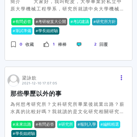
簡介 大家好，我叫蛇皮，大學畢業於私立中
詢完、找完教授面談完(寄信範本詳見下文)發現都
原大學機械工程學系，研究所就讀中央大學機械工
確定無法準時畢業時，我自身的經驗來說，會開始
程學系，目前剛碩畢不久正在求職中。 這篇
思考是否要換學校找其他的老師，無法畢業有時候
有問必答
考研秘笈大公開
考試建議
研究所方針
文主要是寫給讀過我第一篇文章「我該念研究所
也跟每間學校的文化有關係，筆者面談完有發現像
嗎，給還在徬徨的你妳」，並且決定考研究所的同
筆試準備
學長姐經驗
中山、中興這兩間機械研究所會留學生的比例比較
學們。 我該補習嗎?如果不補習，怎麼準備考試
高，中央的老師就比較少。所以換學校試試也是一
0
1
2
收藏
棒棒
回覆
呢? 這個問題其實沒有標準答案，對筆者來說，
種辦法。那如果沒有其他間學校可以選擇，或是都
本身屬於在念書這方面比較被動的人，加上決定考
較難準時畢業，就該好好想想，是要用三年的時間
研究所時已經是大三暑假，距離研究所考試已不到
來做研究，抑或花一年重考，並且兩年畢業。畢竟
半年，很難有多的時間慢慢摸索出自己的念書步
三年的時間非常的長，看到別人過充實的研究生
調，也需要大量的研究所相關資訊來彌補前段時間
活、兩年後開心的畢業時自己的壓力其實很大(筆
梁詠欽
所損失的時間，這之中包含選擇適合自己的研究所
者延畢近半年非常了解)。 怎麼跟教授約面談?該怎
2021-12-10 17:07:05
類組、考試科目、報名日期、各校考古題蒐集與解
麼寄信? 根據前言所述，決定好想約面談的教
那些學歷以外的事
答等等。基本上補習班以及補習班的老師們都會很
授後就到了寄信的環節，究竟要怎麼詢問才好呢，
樂意將這些資訊提供給考生，畢竟自己學生考好對
為何想考研究所？文科研究所畢業後就業出路？薪
其實只要禮貌就好，教授通常都不會太在意，這邊
補習班招生更有利嘛~ 如果正在閱讀本篇的你
水真的比較好嗎？我就讀的是文化研究相關研究
筆者提供一個當初寄信時的範本給各位同學參考，
才大二上、大二下，相對有更充裕的時間能自己準
所，文化研究是一個跨學科的研究領域，大致包含
有需要的同學歡迎拿去修改使用。 寄信範本Email
未來出路
有問必答
研究所
報到入學
編輯精選
備考試，那我覺得可以把錢省下來，雖然許多考研
但不限於人類學、社會學、文學、歷史學、哲學等
標題: 致XXX教授拜訪信內文:X教授您好：我是XX
資訊補習班都會提供，可以節省查詢的時間，但其
學科，因此所上師資也來自多個不同學科專業。顯
學長姐經驗
大學XX系大學部四年級的學生，XXX。日前考取