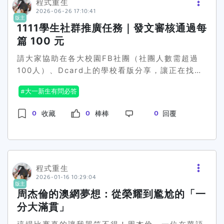
程式重生
2026-06-26 17:10:41
版主
1111學生社群推廣任務｜發文審核通過每
篇 100 元
請大家協助在各大校園FB社團（社團人數需超過
100人）、Dcard上的學校看版分享，讓正在找暑
假打工、工讀、兼職或畢業後工作的學生可以看
大一新生有問必答
到。 📅任務時間即日起至2026年7月10日（名額
有限先寫先贏）💰 發文獎金每篇審核通過貼文獎金
0
0
0
收藏
棒棒
回覆
100 元 🎯推廣任務標的（同學可以從下面自行挑
選自己拿手的領域來操作）● 暑假打工應徵再抽11
萬 https:campaign.1111.com.tw2026-
parttime-event● 找工作天天再抽1萬現金！
https:events.1111.com.twtransfer-
程式重生
2026-01-16 10:29:04
1w2026● 一拉一推薦好友再得全家禮券100元
版主
https:campaign.1111.com.twmgm● 2026 畢
周杰倫的澳網夢想：從榮耀到尷尬的「一
業祭
分大滿貫」
https:events.1111.com.twevent25freshman●