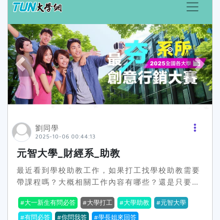
劉同學
2025-10-06 00:44:13
元智大學_財經系_助教
最近看到學校助教工作，如果打工找學校助教需要
帶課程嗎？大概相關工作內容有哪些？還是只要改
改考券跟報帳之類的行政工作？
大一新生有問必答
大學打工
大學助教
元智大學
有問必答
你問我答
學長姐來回答