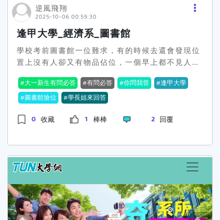
於發表於各類戶外看板、平面、網路、廣播、內外
逆風飛翔
部宣傳品及新聞稿等媒體。並包括但不限於發表或
2025-10-06 00:59:30
轉載於各類合作網站。五、發文圖片需為作者本人
逢甲大學_經濟系_圖書館
或經授權發表，不得翻拍、剽竊或抄襲。六、通過
審核的文章，將於7月15日後開始以官方LINE帳號
學校考前圖書館一位難求，有的時候去還會發現位
方式通知會員審核通過文章數，以及發送勞務報酬
置上沒有人卻又有物品佔位，一個早上都不見人
單。請獲獎者於時限內回覆，方便活動單位審核或
影，不知道大家考前有沒有推薦唸書的地點呢？或
大一新生有問必答
有問必答
你問我答
逢甲大學
通知您補件，然後統一發放所有獎金喔！七、依中
是搶位的訣竅？
華民國稅法規定，得獎者若為中華民國境內居住的
圖書館搶位
學長姐來回答
個人，得獎金額(價值)超過新臺幣1,000元以上
0
1
2
收藏
棒棒
回覆
者，需繳交身分證正反面影本供報稅使用，年度報
稅時將計入個人所得；得獎金額(價值)在新臺幣
20,000元以上者，得獎者依法需先繳交10％機會
中獎稅金，始可領獎。得獎者若非中華民國境內居
住的個人(即在中華民國境內居住未達183日者)，
不論得獎者所得的金額，須先就得獎所得扣繳20%
機會中獎稅金，始可領獎。得獎者若為未成年人
(即未滿20歲)者，應檢附戶籍謄本並提出法定代理
人同意書，使得領取獎項。八、參與者於參加本活