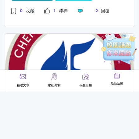
安全平常上下課或參加校園活動，有沒有安全或防
0
1
2
收藏
棒棒
回覆
護的建議？例如夜間回宿舍、借用設備或外出拍攝
時。3️⃣ 生活技巧分享有沒有讓大一新生省時、省
錢或增加便利的小技巧？像是餐飲、交通、借用資
源的經驗分享。希望大家可以分享實際做法，讓我
更快適應校園生活～🙏
最新活動
精選文章
網紅美女
學生自拍
MING2528
2025-10-05 22:52:25
正修科技大學_數位多媒體設計系_大一自