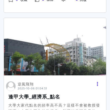
站的嗎？”這樣的評價讓我覺得，周杰倫的跨界之
則認定為相同內容)。 推廣同一個主題貼文，在同
旅並不是一帆風順，反而在社群媒體上引起了兩極
個FB社團或社群重複張貼將不予計費。 為避免大
化的反應。然而，不可否認的是，周杰倫的參賽本
家大量發文被版主刪文、砍帳號，同個社團一天僅
身就為這個賽事帶來了話題性。他的粉絲不僅因為
限發布二則貼文。 若一篇貼文推兩個以上活動，會
他的音樂而愛戴他，還因為他不斷挑戰自我而感到
以一則貼文的量來計。 貼文任務小提醒：
驕傲。這樣的勇敢精神，我覺得值得我們學習！在
文章要超過150字（網址不算在內哦~），內容需
這場比賽裡，他就像是一個普通的參賽者，面對強
走正向中立風，不碰政治、宗教、歧視或罵人話
敵，沒有特權，這也讓我們看到了他不為人知的一
題，也不可提到其他競品。 表現方式由大使發揮！
面！💪至於「一分大滿貫」的賽制，也讓我反思了
可以是工具開箱文、心得分享、短影音介紹、活動
運動賽事的意義。為何要這樣把比賽設計得如此緊
體驗，只要能讓人想點進來看就OK！ 記得一定要
湊又殘酷？只是為了吸引流量與觀眾的眼球嗎？周
提到「推廣活動名稱或品牌名稱」，並附上活動頁
杰倫的參賽，不僅僅是一場比賽，更是一場文化交
連結。 最重要的是！內容一定要你親手寫，轉貼、
流的碰撞。讓我們期待他未來更多的挑戰，也希望
分享、複製別人的都不算喔；如果是使用小帳轉貼
大家能夠給予他更多的支持與鼓勵！你們覺得這樣
或分享自己主帳號的貼文，小帳的貼文也是不計篇
逆風飛翔
的比賽怎麼樣？有沒有覺得周董的參賽讓你感到驚
數的哦！ 最後，不可以刪文哦~不然工作人員審稿
2025-10-06 01:04:51
訝或感動的部分呢？在下面留言，分享你的想法
時找不到貼文，則不計篇數哦！ 也請參賽者自行保
逢甲大學_經濟系_點名
吧！🤔✨
留原始底稿，主辦單位不會退件。若投稿作品未達
評審得獎標準，恕不另行通知。 發文範例：
大學大家代點名的頻率高不高？這樣不會被教授發
🌟 FB社團 🌟