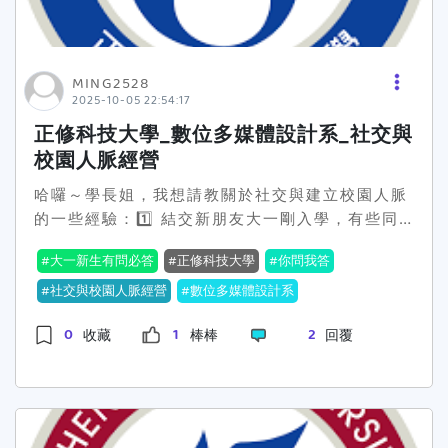
MING2528
2025-10-05 22:54:17
正修科技大學_數位多媒體設計系_社交與
校園人脈經營
哈囉～學長姐，我想請教關於社交與建立校園人脈
的一些經驗：1️⃣ 結交新朋友大一剛入學，有些同
學比較內向，不太敢主動認識人。大家通常怎麼找
大一新生有問必答
正修科技大學
你問我答
到志同道合的朋友？2️⃣ 人際互動技巧在課堂小組
或社團活動中，如何建立好關係又不被排擠？遇到
社交與校園人脈經營
數位多媒體設計系
衝突時有沒有實用的方法？3️⃣ 校園資源與人脈透
0
1
2
收藏
棒棒
回覆
過社團、活動或工作坊，有哪些方式能累積人脈、
獲得未來實習或合作機會？希望學長姐分享真實經
驗，讓我能在大學生活中更自在、有效建立人脈～
🙏