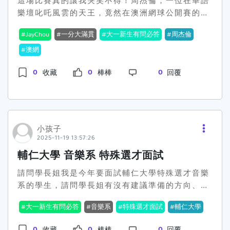
這場比賽真的讓我哭笑不得！周杰倫，一位在華語
AI產業就業博覽會
樂壇叱吒風雲的天王，竟然在澳洲網球公開賽的
https:campaign.1111.com.tw2026_team_taipei
「一分大滿貫」中，只上場100秒就被秒殺，這樣
GenZ 你的職場由你定義
JayChou
一分大滿貫
大一新生有問必答
周杰倫
的劇情實在是大寫的尷尬！😅周杰倫這次參加的
https:events.1111.com.tw26yfresh-
「一分大滿貫」可不是傳統的網球比賽，而是一種
澳網
graduate 📌 發文重點請用自然一點的學生語氣，
全新的試驗性賽制——每場比賽只打一次球，失敗
不要太像廣告。 建議可以用這幾種方向：●暑假還
0
0
0
收藏
棒棒
回覆
就被淘汰。聽起來有趣，但實際上卻是殘酷的淘汰
沒找打工的人可以看這個●想找短期工讀、兼職可
賽。周董在賽前甚至還笑稱，"如果我連球都碰不
以參考●投工讀還有機會抽 11 萬●畢業生可以看
到就出局了，那也無所謂，我就是來幫大家簽名
1111 畢業祭●還沒找工作的可以先看看 📊 發文說
的！" 想想這樣的幽默，其實也讓人心疼。🤷‍♂️比賽
明 由於名額有限且通過審核的校園流量玩家，
當天，周杰倫面對的對手是一位24歲的澳洲陪練員
才享有獎金資格，因此發文後記得趕快回報。 點這
小孩子
Petar Jovic。比賽開始前，兩人還要比剪刀石頭
裡回
2025-11-19 13:57:26
布來決定發球權。周杰倫輸了，發球權落在了對手
報： https:forms.glenANpAWZti9Gj7fMS8
輔仁大學 音樂系 特殊選才面試
手上。他的對手隨即發出一記強勁的愛司球，周董
在指定平台發文宣傳，發文回報需附貼文連結＋截
連球都沒碰到，整個比賽就此結束，真的是一瞬間
請問學長姐我是今年要面試輔仁大學特殊選才音樂
圖 (需有發文版位名稱)。 發文平台限定校園相關
就被淘汰，令人驚訝又好笑。🎾在場面上，周杰倫
系的學生，請問學長姐有沒有建議準備的方向、教
FB社團（社團人數需超過100人）、Dcard上的學
的光環無法掩蓋他這次的失利，網路上立刻引發討
授可能會問什麼問題？ 謝謝！
校看版。 每篇貼文內容需具原創性且不可重複，相
大一新生有問必答
音樂系
特殊選才面試
輔仁大學
論，有人批評這場比賽的賽制太過殘酷，有人則對
同內容張貼於多個平台，僅計算一次獎金，其餘平
周董的表現感到惋惜。更有網友調侃：“這是來罰
台不予重複計算。（文字內容相似度達80%以上，
0
0
0
收藏
棒棒
回覆