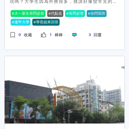
現嗎？大學生因為外務很多，翹課好像蠻常見的，
Dcard 注意事項一、本活動由「1111人力銀
這樣代點名的情況是不是非常常見？
行」舉辦，主辦單位保有隨時修正、暫停或終止本
大一新生有問必答
代點名
有問必答
你問我答
活動之權利，恕不另行通知。二、本站保有增刪及
逢甲大學
學長姐來回答
編輯內容的權利，同時發文之作品內容不得涉及暴
力、色情、犯罪、侵犯隱私權、廣告、智慧財產權
0
1
3
收藏
棒棒
回覆
及人身攻擊等行為，如發現上述情形者，活動主辦
單位有權刪除該篇作品，並且視為放棄參加活動之
資格。三、參加者所提供的各項資料如有與事實不
符或侵害他人權益（著作權、商標權、專利權、智
慧財產權等或違反一切法令之相關情事）之情況，
主辦單位有權取消該得獎資格及追回所獲獎金，如
導致主辦單位遭第三人請求或告訴時，應由報名者
負擔賠償義務及相關責任。四、參加者同意因本活
動所提供之肖像、文章或影音等資料，無償、非專
屬、不限期間、適用範圍及使用方式授權主辦單位
於其經營之1111人力銀行網站
（www.1111.com.tw）及其所屬子網(包含以1111
人力銀行經營之全部網站)所使用，並包括但不限