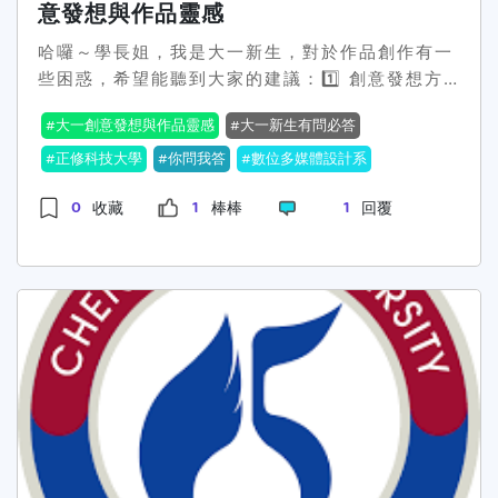
意發想與作品靈感
哈囉～學長姐，我是大一新生，對於作品創作有一
些困惑，希望能聽到大家的建議：1️⃣ 創意發想方
法在課堂作業或自由練習中，怎麼找到有趣的題材
大一創意發想與作品靈感
大一新生有問必答
或創意點子？大家平常有什麼靈感來源嗎？2️⃣ 作
品練習技巧除了上課作業，平時練習作品的方式有
正修科技大學
你問我答
數位多媒體設計系
什麼比較高效？例如練手速、構圖、剪輯或設計技
0
1
1
收藏
棒棒
回覆
巧。3️⃣ 激發創意心態有時候卡住或靈感枯竭，怎
麼調整心態或找到突破口？有沒有學長姐實際操作
過覺得有效的方法？希望大家能分享經驗，幫助我
順利累積作品與創意思維～🙏