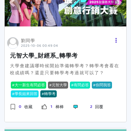
動之同時，即同意接受本活動之活動辦法與注意事
項之規範，如有違反，並就因此所生之損害，主辦
單位得向參加者請求損害賠償。
劉同學
2025-10-06 00:49:04
元智大學_財經系_轉學考
大學會建議哪時候開始準備轉學考？轉學考會看在
校成績嗎？還是只要轉學考考過就可以了？
大一新生有問必答
元智大學
有問必答
你問我答
學長姐來回答
轉學考
0
1
2
收藏
棒棒
回覆