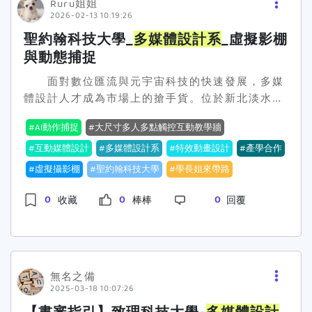
Ruru姐姐
2026-02-13 10:19:26
聖約翰科技大學_
多媒體設計系
_虛擬影棚
與動態捕捉
面對數位匯流與元宇宙科技的快速發展，多媒
體設計人才成為市場上的搶手貨。位於新北淡水的
聖約翰科技大學
多媒體設計系
，為展現照顧學子與
AI動作捕捉
大尺寸多人多點觸控互動教學牆
培育人才的決心，115學年度入學新生將享有「4
年比照國立科技大學收費」的超優福利，並提供4
互動媒體設計
多媒體設計系
特效動畫設計
產學合作
年全額免住宿費及每年新臺幣3.5萬元的生活津
虛擬攝影棚
聖約翰科技大學
學長姐來帶路
貼。校方期盼透過實質的經濟支持，讓學生能無後
顧之憂地投入學習，在「匠心獨運、師徒傳承」的
0
0
0
收藏
棒棒
回覆
教學環境中，養成具備美學與科技雙重實力的設計
專才。 聖約翰科大
多媒體設計系
以「設計美
學」與「資訊科技」為兩大核心，課程規劃緊扣業
界脈動。系上不惜重資建置「特效動畫設計實驗
無名之備
室」及「互動媒體設計實驗室」，引進與業界同步
2025-03-18 10:07:26
的AI動作捕捉設備、虛擬攝影棚及大尺寸多人多點