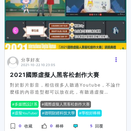
分享好友
2021-10-22 10:23:05
2021國際虛擬人黑客松創作大賽
對於影片影音，相信很多人聽過Youtube，不論什
麼樣的內容造型都可以放在此，有聽過虛擬
YouTuber嗎?2021國際虛擬人黑客松創作大賽是
多媒體設計系
國際虛擬人黑客松創作大賽
以「虛擬角色」為主角的創作影片，不論2D、
3D，不管是人物、動物或其他角色，都可以當作
虛擬YouTuber
德明財經科技大學
學校好棒棒
創作的主題~~德明財經科技大學
多媒體設計系
，
0
0
5
收藏
棒棒
回覆
參加了資策會110年7月2日所舉辦「2021國際虛