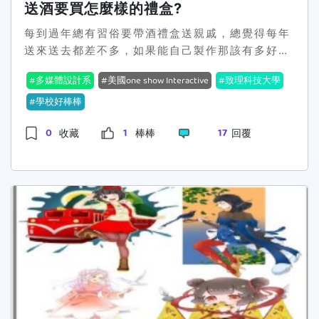
送酒要買怎麼樣的禮盒?
每到過年總有習俗要帶酒禮盒送親戚，總覺得每年
送來送去都差不多，如果能自己製作那該有多好，
多麼特別的禮盒~~~現在致理科技大學
多媒體設計
多媒體設計系
美國one show Interactive
致理科技大學
系
做出了創意的禮盒，好特別啊~~還在2021美國
one show Interactive 獲得廣告創意獎銀牌，
學校好棒棒
給個讚!!獲獎網
0
1
17
收藏
棒棒
回覆
站:https:www.oneclub.orgawardsyoungones-
award41251landscape-wine致理科技大學
多
媒體設計系
連結
https:mm100.chihlee.edu.twp406-1038-
88054,r5.php