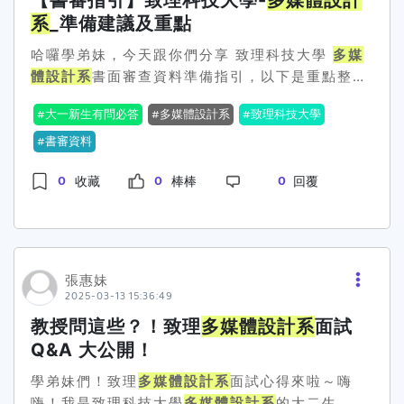
【書審指引】致理科技大學-
多媒體設計
觸控互動教學牆。學生在校期間即可接觸最先進的
系
_準備建議及重點
軟硬體，將天馬行空的創意轉化為實際的數位作
品，從靜態平面設計跨越到動態影音特效，全面提
哈囉學弟妹，今天跟你們分享 致理科技大學
多媒
升跨領域的整合能力。 為了落實「學用合一」
體設計系
書面審查資料準備指引，以下是重點整
的教育理念，聖約翰科大積極拓展產學合作版圖，
理： 1. 招生目標 培養具備 設計創意、視覺傳達、
目前已與華訊集團、中華龍網等知名企業建立緊密
大一新生有問必答
多媒體設計系
致理科技大學
數位媒體與實作能力 的專業人才。 期待學生具
夥伴關係。透過引進企業資源與實務專案，學生不
備： 創意思維與美感表達（擁有藝術設計或數位創
書審資料
僅能提早接觸職場生態，更能累積實戰經驗。無論
作經驗）。 技術實作能力（掌握繪圖、動畫、影片
是未來想從事多媒體動畫、網頁設計，或是投身創
0
0
0
收藏
棒棒
回覆
製作等技能）。 自主學習與團隊合作精神（參與專
業網紅、視覺特效領域，都能與產業界無縫接軌，
案、比賽或社團活動）。 2. 甄試審查資料(1) 學
畢業即具備即戰力。 值得一提的是，聖約翰科
習態度 審查依據：修課紀錄。 需提供 課程學習表
大校園環境優美，兼具豐富的自然景觀與文化資
現，展現對多媒體設計的興趣與專業基礎。(2) 實
產，是激發創作靈感的絕佳場域。校方強調，學校
作能力 可提交以下證明資料，展現創作與技術能
張惠妹
不僅是知識的殿堂，更是學生夢想的起飛點，透過
力： 實作作品（如平面設計、3D 動畫、影片剪
2025-03-13 15:36:49
國立大學等級的收費標準與優渥的獎助學金制度，
輯、互動媒體等）。 相關競賽表現（如設計比賽、
教授問這些？！致理
多媒體設計系
面試
期盼吸引更多對設計有熱情、對未來有憧憬的青年
影像創作比賽、插畫比賽等）。 設計類相關證照
Q&A 大公開！
學子加入，共同在數位的世界裡揮灑色彩，成就非
（如 Adobe ACA、Autodesk、攝影證照等）。
凡。 【聖約翰科大
多媒體設計系
】
審查重點： 作品應展現 創意、技術與美感，可提
學弟妹們！致理
多媒體設計系
面試心得來啦～嗨
http:md.sju.edu.twhomepage
供作品集作為補充資料。 (3) 生活基礎素養 參考
嗨！我是致理科技大學
多媒體設計系
的大二生，來