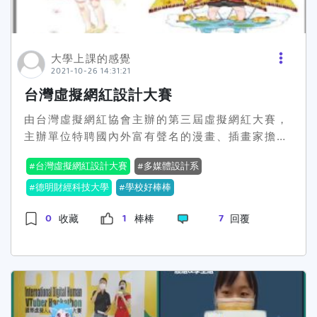
大學上課的感覺
2021-10-26 14:31:21
台灣虛擬網紅設計大賽
由台灣虛擬網紅協會主辦的第三屆虛擬網紅大賽，
主辦單位特聘國內外富有聲名的漫畫、插畫家擔任
評委。獲得亞軍的設計是以嘉義阿里山做為發想，
台灣虛擬網紅設計大賽
多媒體設計系
紅白配色提升視覺辨識度，營造嘉義熱情、活潑的
形象而獲得亞軍;獲得季軍的是以台灣國鳥「台灣藍
德明財經科技大學
學校好棒棒
鵲」與少女做結合，藍色外型與紅腳長尾，整體配
0
1
7
收藏
棒棒
回覆
色與我們的國旗相呼應。還有其他的作品也可到下
面連結瞧瞧~~德明財經科技大學
多媒體設計系
連
結:http:www.md.takming.edu.twhttps:www.tak