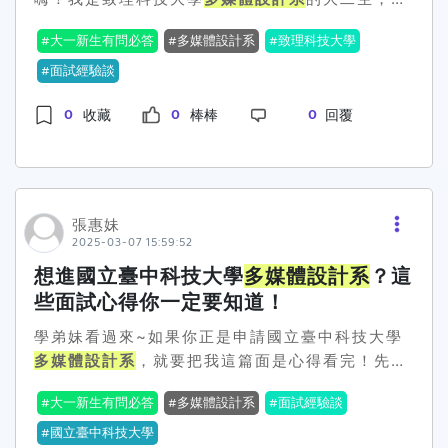
學業表現，特別是以下科目： 國語文（展現敘事能
跟你們聊聊當初申請面試的經驗，讓你們有個心理
大一新生有問必答
多媒體設計系
致理科技大學
力、寫作能力）。 藝術領域（展現美感與創意思
準備，免得到時候手足無措~面試當天發生什麼
維）。 社會領域（如文化設計、視覺傳達相關課
事？當時我是透過學測申請進來的，面試時間大概
面試經驗談
程）。 (4) 多元學習經驗 類型包括： 擔任班級或
是在6月，地點是在和平大樓（記得當天一定要提
0
0
0
收藏
棒棒
回覆
社團幹部（如美術社、動漫社、影像創作社等）。
早到！）。一進去先報到，接著就分成 術科實作
社團活動經驗（如參與校內外設計展、影像創作團
+ 面試 兩個部分。術科實作：基本上就是看看你
隊）。 服務學習經驗（如藝術教育志工、文化推廣
的設計能力，會給你一個題目，然後讓你發揮創
活動）。 跨領域作品或非設計專業成果（如科技應
意！面試：教授會一邊看你的作品、一邊跟你聊
用、策展專案）。 設計類以外的證照、競賽或活動
聊，想知道你對這個科系到底有沒有興趣～教授到
張惠妹
經歷（如影片編輯、動畫製作）。 多元表現綜整心
底會問什麼？面試時，教授問的問題不會太刁鑽，
2025-03-07 15:59:52
得含： 參與活動的動機、過程與學習反思。 如何
但 一定會考驗你對多媒體設計的了解，像是：Q1
想進國立臺中科技大學
多媒體設計系
？這
透過這些經驗發展創意思維與技術能力？ (5) 學習
你怎麼理解「多媒體設計」？Q2 你有沒有相關的
些面試心得你一定要知道！
歷程 需撰寫學習歷程自述，內容可包含： 讀書計
作品或比賽經驗？Q3 你最喜歡的設計作品是哪一
畫（未來在多媒體設計領域的學習目標與規劃）。
個？為什麼？其實教授們都滿親切的，他們主要是
學弟妹看過來~如果你正是申請國立臺中科技大學
自傳（個人成長經歷、學習歷程）。 就讀動機（為
想看你的 設計熱忱，所以回答時放輕鬆，不用過度
多媒體設計系
，就要把我這篇面是心得看完！先說
何選擇
多媒體設計系
？對數位藝術、影像、設計的
包裝，講出自己的真心話就好！面試完有什麼感
一下面試當天情況，當時報到時，看到那麼多學長
大一新生有問必答
多媒體設計系
面試經驗談
興趣）。 (6) 其他有利審查資料 可提供額外證明
想？當天面試完，我整個人鬆了一口氣，但也開始
姐和其他面試者，有點小壓力。不過還好進去教室
資料，如： 學校特色活動（如參與設計競賽、校內
反思自己哪些地方可以更好😂 這次經驗讓我更清
後，教授們都坐在桌前，看起來還挺親切的。第一
國立臺中科技大學