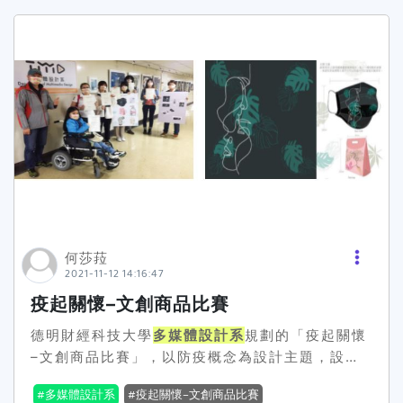
最多交2件，展示個人或團隊完成的專題作品或實
習經驗。 其他課程學習作品：最多交1件，呈現課
堂內外的學習成果。 ⭐建議申請者提供曾獲得多媒
體設計相關比賽獎項的作品，並附上設計理念說
明。此外，提交經教師認證的課程學習成果或作
品，有助於更全面地了解申請者的實力。 三、多元
表現
多媒體設計系
鼓勵學生在學術之外，積極參與
各類活動，以展現多元才能。申請者可交以下項
目，最多擇優選取3件： 彈性學習時間的學習成
果：可以是學科知識或興趣發展，要能清楚說明過
程、學到什麼能力、人格特質。如果是規劃加強外
語能力，成果即為英聽、英檢、多益等證明或學習
何莎菈
2021-11-12 14:16:47
心得。 競賽表現：參與校內外各類競賽的經驗，重
在說明參賽動機、心得體會以及所學到的技能。 服
疫起關懷–文創商品比賽
務學習經驗：在服務學習經驗能展現對室內設計產
德明財經科技大學
多媒體設計系
規劃的「疫起關懷
業及空間議題的關心與具體成果或事蹟。 社團活動
–文創商品比賽」，以防疫概念為設計主題，設計
經驗：社團參與能展現對室內設計產業及空間議題
兼具創意與實用的文創商品。冠軍是媒二甲朱X葶
的關心與具體成果或事蹟，重質不重量 四、多元
多媒體設計系
疫起關懷–文創商品比賽
的《文藝》以情感的意象作為視覺主軸，搭配植物