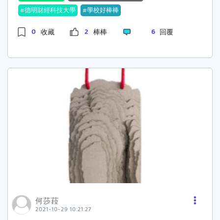
表現綜整心得申請者需撰寫多元表現的綜合心得，
造形的裝飾圖騰，期許在防疫期間仍持續展現文藝
德明財經科技大學
學校好棒棒
反思高中階段的多元學習經歷，總結所獲得的成長
青年的設計能量，圖：首獎朱祐葶的設計作品《文
與啟示。避免提供制式化內容，請真實（非被迫參
0
2
6
收藏
棒棒
回覆
藝》與產品示意圖。德明財經科技大學
多媒體設計
與）學習成長的項目，詳細且自然的描述成長的過
系
連
程與反思。 五、學習歷程自述在學習歷程自述中，
結:http:www.md.takming.edu.twhttp:netinfo.t
申請者應包括以下內容： 高中階段的學習反思：評
N=19911
估自身學習過程，記錄重要的學習經驗與反思。 擅
長科目與技能：描述自己的強項，以及如何將其創
新應用於多媒體設計領域。 學習應用：說明如何將
所學知識運用於多媒體設計的實踐中。 面對挑戰與
改進：分享在學習中遇到的困難，如何解決，並進
行自我改進。 就讀動機：為什麼就讀?曾做過哪些
準備? 未來學習計畫與生涯規劃未來的學習目標和
職業規劃?如畢業後打算繼續升學或就業?為此做的
相關準備? 六、其他有利審查資料若有其他能夠展
現個人特質或能力的資料，申請者可自行提供，以
便對其有更全面的了解。 祝福同學們申請上
多媒體
何莎菈
設計系
!
2021-10-29 10:21:27