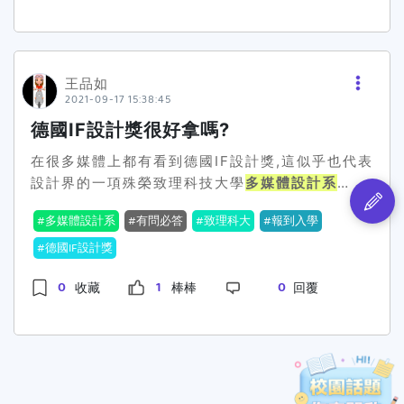
擬人黑客松創作大賽」，以參賽作品「全台最大聖
王公廟在哪裡」奪得學生組亞軍。這部是組員同學
嘔心瀝血之作，可以去看看他們的成果~~得獎名
單連
王品如
結:https:www.iii.org.twPressNewsDtl.aspx?
2021-09-17 15:38:45
nsp_sqno=2367&fm_sqno=14德明財經科技大
德國IF設計獎很好拿嗎?
學
多媒體設計系
連
結:http:www.md.takming.edu.tw德明財經科
在很多媒體上都有看到德國IF設計獎,這似乎也代表
技大學連
設計界的一項殊榮致理科技大學
多媒體設計系
結:https:www.takming.edu.twtakmingccindex.
2021年一次拿到五項德國IF設計獎這系所老師跟
多媒體設計系
有問必答
致理科大
報到入學
同學會不會太強了
https:mm100.chihlee.edu.twp406-1038-
德國IF設計獎
87002,r5.php
0
1
0
收藏
棒棒
回覆