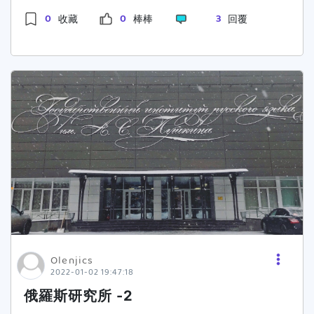
而對於大學時主修企管與輔系財金的我，除了考量
習30% + 複習60% + 查新資料10%後期就是寫考
話要有自制力、要主動，我當時覺得：可以啊~我
0
0
3
收藏
棒棒
回覆
到以上三點之外，亦想就五管中的財務管理領域專
古題70% + 複習20% + 查新資料10%透過寫考古
很積極，後來才發現我錯了… 後來大四下學期我某
業做更進一步的延伸學習，並獲取更高等的碩士學
題可以知道自己不會什麼，再透過查資料(書 or
科重修又被當了，也就是注定延畢了，我跑去跟指
位，因而決定推甄(為主)與報考企研所。B.推甄準
google) 把這方面的洞補齊來寫越多越可以知道自
導教授說我不唸研究所了，但後來有找到校外暑假
備要領• 口試準備要領： 建議可多蒐集並參
己不足5. 自己準備和去補習班上課，哪個比較推？
重修機會，重修完拿到畢業證書後說實話我一直在
考欲口試之該校系所歷屆試題，以及其往年進行口
推去補習班上課補習班可以省去尋找資料的麻煩，
想要不要遞出去系辦完成碩士報到，想著現在後悔
試的形式(如：總共分為幾關？幾位教授對幾位考
可以很快進入狀況我之前的補習班會組讀書會，我
還來得及…最後我硬著頭皮還是報到了，想著五千
生？還是個人口試？)並請師長、同學或朋友協助
覺得非常有用，可以和同學討論，每個人都有其擅
元哈哈哈，現在想想我還真是單細胞生物。 碩一大
模擬口試，自己一人時，則可以對著面積較大的鏡
長的地方都是好戰友，一起拚，真的比獨自唸書還
家都很拚，也有很多人開始做起研究了，但是我覺
子，看著鏡中的自己練習。一方面，提升自身於口
要有用6. 考上的心路歷程很苦還是很輕鬆？考研究
得課程好多報告，然後BOSS也沒逼自己
試場合之臨場感；另一方面，更可以得知自身於模
所 讀書的那段時光很苦 考上之後要找教授更苦現
MEETING，文獻好難看喔，結果我就越來越散
擬口試中之優缺點；此外，請務必密切關注新聞與
在出社會依然很苦人生就是不斷學習保持“有點痛
漫，我也是到那時才知道原來我是個有人逼才會動
時事，以提升自己的舉例和應答能力。 而面
苦”的學習才是好事，但表你有在成長、進步7. 你
的人…恩，沒錯，我第一年就這麼虛度了。碩二大
試時，盡量保持心情平穩、面帶微笑，並且在回答
是推甄還是考試進入研究所的？因為當初在校成績
家都著手了研究，但我的文獻還是要看不看的，又
問題時，盡量與每位教授眼神都有交會約(3～5
沒有很好，所以是考試入學但考試入學的學生在找
虛度了半年，才著手到第三章一點點(第一章第二
秒)，也可以適時地用輕鬆的手勢來搭配自己的回
Olenjics
指導教授就會相對困難一些8. 如果第一年考研失
章也還是需要增加內容)，結果這時候我才意識到
2022-01-02 19:47:18
覆。• 從何收集口試資料？參考資源？ 建議
敗，還要繼續考嗎？我自己的話是不會，因為有設
自己悲劇了，我第三章根本不太了解自己公式該怎
可以多詢問過來人的經驗，最好當然是已考上該校
俄羅斯研究所 -2
定最低保底的學校，且資管所不難考9. 哪間學校的
麼設，第四章程式也一直寫不好，程式為了寫出來
系所的前輩，並詢問該校系所口試都問些什麼樣的
研究所比較好考？私立的很簡單就可以入學，也蠻