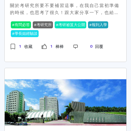
讀研究所的時間，真可謂時光飛逝，我個人當年是
求後豁然開朗，更了解如何修正研究，上課時也更
們能夠填寫的表單。 出乎意料的是後來對方聯絡人
關於考研究所要不要補習這事，在我自己當初準備
藉由推甄進國立臺北大學企研所。進北大就讀前，
了解教授們在說甚麼，或是你在這科系受挫，結果
也算非常迅速地回了信，友善地讓Olenjics填好入
的時候，也思考了很久！跟大家分享一下，也給想
早已聽聞學術風氣優良，校園環境優美；而在北大
轉換跑道後發現自己比較擅長其他學問。不論最後
學申請文件和檢附一些資料回傳。所有要件都成功
考研究所，但正不知道要不要補習的學弟學妹們一
企研所學習時，我也時常親自善用圖書館豐富的電
有問必答
考研究所
考研祕笈大公開
報到入學
選擇了哪條路，都堅定自己信念，繼續走下去不是
回覆並確認資格符合之後，我們這些申請人需要做
些參考方向。一丶你想報考幾間？順序為何？每年
腦設備與館藏資源，來查詢課業甚至是研究上所需
不肯認輸，是不甘心放棄；暫時放棄也不是逃避，
的就是靜待後續進展，直到他們傳來我們什麼時候
研究所考試的時間都很接近，如果你心裡有幾間覺
學長姐經驗談
的書籍與資料。課後之餘，也會安排時間前往健身
是為了讓自己更有精力去彌補自己的不足，眼前這
需要線上考試，而這些基本上在7月中前可以完
得不錯的學校都想試一試，請特別注意應考時間，
房重訓、籃球場打球或是田徑場慢跑放鬆身心，這
1
1
0
收藏
棒棒
回覆
條路不是唯一的康莊大道。做了選擇後不要一直去
成。 為了方便考生準備，與入學聯絡方信件來往的
特別是筆試跟口試時間，千萬不要有僥倖的心態，
裡實在是個應有盡有的優質學府。 而系所上
想如果選擇另一條路會不會更好，否則你永遠都會
內容除了考試時間排程以外，聯絡人也會很貼心地
覺得自己沒有那麼厲害,莫非定律通常在這時侯發
無論必修或選修課，皆有許多不同於以往企管學士
感到後悔與遺憾。2.妥善安排時間還沒延畢的人，
寄來一些學校給外界的正式文件，仔細研究也能找
生；其次順序是很重要的關鍵，所有資料都以第一
思維的課程來協助我培養獨立思考和解決問題的能
還來得及就先把握好剩下的時間，不要再虛度光陰
到命題範圍和參考內容。（續見 俄羅斯研究所
選定的學校為基準，當時的我，只想把清大放在第
力；此外，北大企管系(所)也是全臺歷史最悠久(業
了。已經延畢的人更要抓緊步驟，缺語文門檻就趕
-2）*如果想要認識多一些關於俄羅斯生活可以看
一跟唯一的選項，沒有其他退路，也只能拼命一
界學長姐人脈多元)、規模最大(學習資源極為豐富)
快做習題、看題庫，缺論文的抓緊時間跟老師開
看http:olenjics.com想學習一些基本俄語會話的
博。二丶報考的學校是否需要進行筆試？這個部份
的企管系，系上頂尖師資遍及人資、組織、國際企
會，就算進度只有一點點也去找老師，老師不逼你
話歡迎追蹤
也是決定要不要補習的重要關鍵，而要報考的學校
業、資訊、行銷、財務金融各領域，目前專任師資
開會你也要自己抓老師開會，當然除了老師也可問
https:www.instagram.comolenjic.s
歷年來就沒有筆試的慣例，那麼補習則可免去，其
共33位。 論文部份，個人建議最晚碩一下
問能幫到你的朋友或同學，我們都不是專業的，所
次，若報考的學校以往有筆試，則可看近5年來該
3.4月須確定好指導教授(指導教授請慎選，建議是
以才需要專業人士給意見不是嗎？不然如果像我一
系所的辦理方式，除非像系上很著重入學學生的資
有修過課或與論文領域相符合的教授)，因為碩二
樣所有意外都同時發生，想找老師也無法找老師了
質，那就會每年都辦理筆試，以確保入學的學生都
整學年須認真蒐集參考文獻與撰寫論文，若沒有選
(本來我有提議視訊面試，老師也同意，結果我完
有一定的水準；我當年報考時,堪稱考試滿漢全席,
到適合的指導教授，論文進度可能會不如預期。