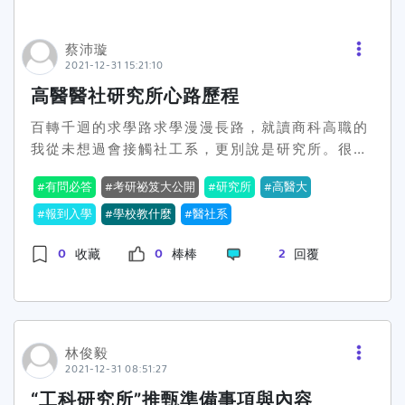
全沒心力動筆，我真的很對不起老師) 3.休息碩三
除了書審、筆試丶口試樣樣都來,但近年來，系上遴
研究所，最主要的挑戰就是論文，除此之外，個
這年我無數次的憎恨自己，討厭前兩年進度卡關就
選學生的考量層面多元，在報考前若有不確定的部
人建議也要好好善用課餘時間充實自身專業能力，
放爛的自己，碩三這年我待在研究室的日子比前兩
分是可直接電聯系辦公室洽詢。三丶你是否對報考
蔡沛璇
而非只期待能輕鬆畢業，因為碩士2年時光非常寶
2021-12-31 15:21:10
年都長，起初還會覺得自己跟一群學弟妹在同一空
的領域足夠了解？如前面幾篇的分享所述，我大學
貴。E.給學弟妹的肺腑之言 經過了大學四年
間很羞恥，後面就習慣了，然後因為論文做不出
的專業領域是在國際企業管理而非教育心理與諮
高醫醫社研究所心路歷程
的學習後，覺得所學不夠深入而沒辦法與實務做結
來、看到IG同屆的同學過得很好，好幾次夜深人靜
商，所以在還沒有進行就讀之前，對於這個領域的
合運用麼？覺得不夠用功而沒有機會申請獎學金
百轉千迴的求學路求學漫漫長路，就讀商科高職的
時獨自在研究室直接崩潰大哭，很可怕我知道，但
確是一無所知，但是在一無所知的狀況下你在進行
麼？因為迷茫或猶豫而錯過許多出國交換的機會
我從未想過會接觸社工系，更別說是研究所。很多
那時我真的無法原諒自己。我以過來人的經驗告訴
就讀的時候就會有另外一種層面的痛苦，因為你沒
麼？只要您有積極學習的熱誠、研究學術的精神及
人對於社工系都是秉持著滿頭問號，不知道社工系
大家，休息吧，就像我前面說的，要嘛及時止損要
有相關的專業領域跟基本知識，所以強烈建議學弟
一顆上進的心，想挑戰更高遠目標的話，皆可報考
有問必答
考研祕笈大公開
研究所
高醫大
在幹嘛，以及往後出路，那怎麼還會在社工領域念
嘛咬牙撐下去。除了吃飯時間可以看看劇以外，我
學妹們在報考前，應該先上網去了解整個系所的發
國立臺北大學企研所，這裡有許多企業實習、赴外
到研究所？在商科念了3年的高職，因對於數字有
報到入學
學校教什麼
醫社系
認為完成一個進度或是開完一次會之後，你可以好
展，還有就讀的相關科系他的專業領域丶能力培養
交換甚至是雙聯學位的機會在等著您，協助您培養
不小的恐懼與煩躁，故於大學階段轉換跑道，進入
好放自己一兩天假，喜歡看電影就去看，喜歡打球
是否屬於自己想要的，而不是「自己以為所想」的
國際觀並拓展視野，北大企研所皆歡迎優秀的您報
0
0
2
收藏
棒棒
回覆
社工系，而對於研究所，以自身經驗，念研究所的
就去打球，像我喜歡看藍天白雲吃美食，我就去海
那個樣子，當然還有包括未來出路跟就業發展等
考！
動機僅於「贏在起跑點」，此所指的起跑點為出社
邊踩踩水、山上吃點心，然後順邊拜拜祈求順利畢
等，建議作足了功課，才會讀起來不會那麼痛苦！
會的起跑點，大學學歷在現今世代已作為常態，擁
業，就是把心裏的垃圾倒一倒，然後還可以找朋友
四丶你是否有足夠的自制力跟明確的讀書計劃？在
有研究所學歷，能在職場上比人多一些競爭力與優
出來吃個飯，講講除了研究所生活以外的垃圾話。
準備研究所的過程，的確是很漫長跟辛苦的，因為
勢。 萬中選一的選擇並不是每人都能像印度神童阿
說實話，以我自己的經驗來說，適度放鬆真的對於
要準備的資料真的很多，應試範圍也很廣泛，如果
林俊毅
南德一樣對於未來有可先預測的能力，在選擇研究
2021-12-31 08:51:27
靈感跟心靈健康有幫助，反而靈感大增。 多數人延
不靜下心來，真的沒有辦法好好擬定計劃，自律是
所，唯一參考的指標在於「興趣動機」以及「勝任
畢並不在自己的人生規畫之中，但是延畢不是末
成功唯一的要件，學弟妹們要早日認清這個事實，
“工科研究所”推甄準備事項與內容