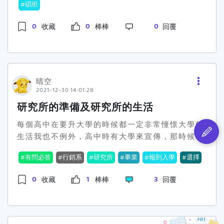
績，兩者皆分為書審及口試兩個階段，但占比可能
碩班
是報考同類型科系，可找大學教授撰寫，大學階段
精華，只要備審資料做得好，推甄沒煩惱～而備審
聚焦知識點，如果你會心疼補習費，出席率可能會
會有些許差異。書審通過後，口試以一位考生v.s
的教授對你有一定程度的了解，再推薦過程中，能
資料有些學校會有一定的格式，如果沒有特別限定
比較高，但能不能讀進去，又是一回事！不論要不
0
0
0
收藏
棒棒
回覆
三位考官的方式進行口試，因皆為系上老師，所以
凸顯出你在大學的優越表現，以及求學的態度等，
的話，不外乎是按照以下的格式：個人簡歷表、自
要補習，只要決定報考，請有必上的決心，以上，
大致上了解相關老師的作風及可能詢問的方式，故
對於自己在推甄上是具有極大加分效果的。若是不
傳、讀書計畫、技術證照&外語能力證書、在校成
供大家參考！問必答考研祕笈大公開
報到入學
學長
相對其餘兩間學校而言，較為得心應手，基本上沒
同類型科系的，在有限的資源下，也可找自己就讀
績證明、實習&學術活動，以下大概分享各細項的
姐經驗談選指導教授#考研祕笈大公開#學長姐經驗
印象有問太刁鑽的問題。 淡江風保:還記得當屆考
大學的教授推薦，但勢必要讓老師知道你不是推薦
準備內容。（1）個人簡歷表：這一章節通常放1-2
談
生蠻多的..一開始報到時會有同學引導所有考生到
本科系，並與老師討論，尋求相關資源來推薦，並
頁，內容主要是讓審查委員可以在極短時間內認識
晴空
一間大教室，後根據梯次時間依序進考場面試(大
作為備審資料的加分附件。 面試加分的小撇步推甄
自己，因此在此章內容主要填寫自身的基本資料.學
2021-12-30 14:01:28
家都在同一間教室進行)，不過面試的方式有點類
入學除了備審資料之外，亦搭配面試分數，面試過
歷.實習經驗.在校成績.技術證照.社團&活動經驗.
研究所的準備及研究所的生活
似在跑RPG，一梯次約五位考生同時入場，五位考
程要讓教授印象加分的小撇步為：1.乾淨整潔服裝
專長，通常以表格的方式來呈現，至於網路上有很
官分別坐在五個角落，面試時一位考生v.s一位考
每個高中在要升大學的時候都一定非常憧憬大學的
儀容、2.對談流利態度良好、3.精神抖擻眼睛明
多範例可以參考。（2）自傳：這一章節看似簡單
官，約兩分鐘時間到，考生再交換考官。老實說流
生活我也不例外，高中時有大學來宣傳，那時候看
亮、4.反應能力快速。其中我認為最為重要為「反
卻也是在準備上最難著手的章節，自傳絕對不是寫
程有點蠻混亂的，主要是因為面試的時間其實超
到行銷系覺得十分的有趣加上老師說有機會可以出
應能力」，在對談過程中，對於教授問題的應對、
從小時候到現在的所有經歷或過程（絕對不是自我
有問必答
行銷系
研究所
畢業
報到入學
選擇
短，所以考官能深入了解的問題並不多，而且幾乎
去比賽就覺得很有挑戰，所以就報考了行銷系大一
反應是教授們檢視個人素養的重要指標，若問到自
介紹！！！），自傳寫的方式主要是讓審查委員知
每面試新的一位考官都會要求自我介紹一次，等於
的時候我也很積極的找老師想參加比賽然後很堅定
己不會回答的問題，盡量避免沉默不語，即便不會
道你的個性、態度以及選擇就讀學校的野心（🌟打
0
1
3
收藏
棒棒
回覆
短短約15分鐘內，自我介紹念了五次，但這也說明
地跟老師說，我要考研究所!就這樣一晃到了要報考
回答，也是要想盡辦法回應，保持自己積極向上求
星星做記號），可以嘗試以自身的人格特質、自我
自我介紹的重要性!!因為時間短，考官所問不多，
研究所的時候，我....猶豫了老實說，我不是一個
學的精神。 研究所爽爽過？研究所其實跟大學一
挑戰及專長交流來進行撰寫。（3）讀書計畫：在
如何凸顯自我價值，自我介紹就是很重要的課題。
很喜歡讀書的人研究所對於我來說真的壓力蠻大的
樣，也是有相關課程要選修，通過才能畢業，而有
推甄資料裡面，此章節也佔很大的比重，在這一章
高應大風保:高應大相對其餘兩間學校來說，面試的
(也許是我大學過得很開心吧!)我也跟有跟老師說，
些課程也跟大學一樣，是所謂「營養學分」，的確
節主要是看個人對研究所這段期間如何來安排自己