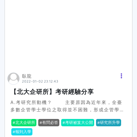
找工作都很順利我畢業後無縫接軌第一份工作
學成績真的不好看，至少報了就算沒上也沒遺
TSMC，薪水N*14程式相關部門，坐辦公室，不
憾。 推甄前兩周我就把系上一些大佬的科目拿出來
用進FABP.S關於N: 台積電過去的薪資分別為「碩
念，我是工管所的，太多科了不知道如何下手就從
士舊N為45K、學士舊N為38K、助工舊N為
統計、生管、品管、物管、OR這幾科重點複習
30K」而2021年大幅調薪20%，變成「碩士新N
吧，我真的忘記我最後問了哪些問題了，因為那天
為56K、學士新N為45K、助工新N為36K。」 1.
我被罵了…對不起我真的不知道自我介紹不用從我
個人背景、為何想考研究所？大學就讀私立中Ｏ資
家開始講。對了，前面提到以往都沒收滿人，但不
管所就讀我是私校，說實在，大學上課有時都在混
知道為什麼我們這屆人數超過預計要收的人，所以
畢業時覺得自己依然沒有專精的項目，就想報考研
有人會被刷掉，令人意外的是，雖然我面試的一蹋
究所2. 如何挑選研究所我覺得先了解自己的能耐，
糊塗，問問題也講得很籠統我卻被錄取了，被我刷
我從小到大都是成績都是中間而我也不想給自己極
臥龍
掉的同學中有跟我同班的，但我記得他在學成績比
2022-01-02 23:12:43
大壓力(唸書念到崩潰的那種所以我台清交直接捨
我好，所以可能是我有講到老師想聽的內容吧！對
去只報考四中(央山興正)與成大因為我認為這幾所
【北大企研所】考研經驗分享
了，家裡本來反對我唸研究所，結果我錄取後才告
學校與自己的能力較匹配3. 考試內容通常包含什
訴他們我有報名，他們也沒多說什麼。 接下來就是
A.考研究所動機？ 主要原因為近年來，全臺
麼？資管所考試包含英文、計算機概論、MIS中央
找老師了，我比較晚錄取，所以熱門老師都被挑走
多數企管學士學位之取得並不困難，形成企管學士
資管當時我的考試組合是：計算機概論、MIS其中
了，但沒關係，因為我是有想做的題目，我是帶著
比比皆是的現象，且企管學士科目之學習通常較廣
「計算機概論」是許多科目的組合其他學校都可以
想做的題目拜師的，觀察完系上網站各個老師的專
北大企研所
有問必答
考研祕笈大公開
研究所升學
泛，並未太專精深入某一領域，再加上許多企業中
在網路上查詢得到4. 筆試、面試是如何準備的？沒
業之後我認為有三個老師可以拜師，跟第二個商談
的職位，碩士級的薪資往往較學士級來得高。
報到入學
有面試，筆試的話有補習，一開始每週行程就是補
時就決定選這位了！拜師時老師有先說明，跟他的