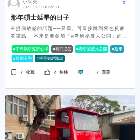
小茱萸
2022-01-03 01:28:21
那年碩士延畢的日子
來提個敏感的話題──延畢。可直接跳到紫色反底
看重點。 本來是要參加「#考研祕笈大公開」的徵
文活動，但打完後認為跟考研關係不大，比較偏向
不專業研究所心得
有問必答
考研祕笈大公開
延畢
研究所生活，就沒發文，截止日前10分鐘想說還是
上傳好了，結果或許網路不好，跑了很久最終上傳
報到入學
學長姊經驗談
失敗，但打了都打了，還是想跟大家分享，所以等
2
2
2
收藏
棒棒
回覆
活動截止後再分享，既然不參加活動，校系對於這
篇文不重要了，就不打了。 大四那年，學校開始安
排一些與未來接軌的課程，是時候開始考慮要繼續
升學還是出社會了，我知道有許多同學大三就在思
考了，但大四以前我還真的沒考慮念研究所。 改變
的契機是什麼我不確定，我認為是很多個原因堆砌
而成的：我不想未來被說XX親戚念研究所後發展
多好、我不想出社會後念碩專班繳比較多的學費、
聽說出社會後很難回來念書了、現在還有室友朋友