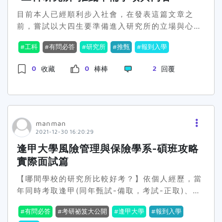
甚麼領域」，對於研究所的科系千百種，在諸多選
日，遇上了就好好調整自己的步調，審視接下來的
你不自律，在後期寫論文的部分，除了痛苦，還是
擇中，必須了解自己想要甚麼，以及能做甚麼再去
目前本人已經順利步入社會，在發表這篇文章之
每一步，修正自己過去的態度，最終替自己下最正
痛苦。在讀書計劃的部分，請擬定自己可以作到的
選擇科系學校。 蓄勢待發的準備之路推甄與考試入
前，嘗試以大四生要準備進入研究所的立場與心態
確的決定。
計畫，誠實面對自己，才能事半功倍！其次，筆試
學方式最大的不同在於「前置準備」，推甄是以準
來撰寫這篇文章！先講述一下為何要選擇就讀研究
最多是2-3科，多為教育心理學，可讀張春興所撰
工科
有問必答
研究所
推甄
報到入學
備備審資料，結合面試分數入學，我不是個喜歡考
所？常見的回答有很多種，如：1.還不知道未來要
的那本，管理學則是可以找一本自己讀的下去的。
試的人，對我而言這是我比較能把握住的方式，在
做什麼，不如就繼續往上讀。2.碩博士出去工作的
目前清大心諮所己分成三種不同的組別，再請學弟
0
0
2
收藏
棒棒
回覆
報名前，可思考自己適合哪種方式，並檢視自己所
薪水比學士出去薪水來得高。3.對學術界抱有極大
妹們自己對照應試科目，但每天都要有讀書進度，
剩的準備時間哪個比較有利，且能準確掌握。備審
的熱情。像我的狀況就是第二種～在我大四那年就
是不變的真理；其次，也請務必強化自己的英文！
資料的準備包含基本資料、報考動機、個人成就….
決定要繼續功念碩士，而攻讀碩士不外乎靠考試或
上述三點是否要補習的要件，提供給學弟妹們參
等，相信網路有很多資訊可提供查詢，有些學校會
推甄這兩種，由於考試這塊不是這篇的重點，我主
考，我自己是一個非常不喜歡補習的人，所以參加
要你準備3-4頁的研究目的與動機，當時要報考高
要以自己推甄路途上的經歷與如何準備推甄來向大
manman
大大小小的考試，原則上我都是以自學為準備方
2021-12-30 16:20:29
醫醫社研究所就有這項要求，進而描述自己想研究
家分享。ㄧ、選擇就讀的學校推甄！不外乎是在校
式，其次，我不喜歡把時間浪費在交通往返上，來
的領域、目的、動機以及研究方式，起初撰寫肯定
成績有在一定的標準，才會選擇這條路，當然大多
逢甲大學風險管理與保險學系-碩班攻略
回的時間都可以多增加好幾個記憶點，其三，補習
會遇到困難與問題，作為研究初學者，寫出的內容
數人推甄一定是會更上一層樓，選擇比原大學更好
費不便宜，對於這樣的投資，更是一場賭注，所以
實際面試篇
雖然僅片面且可能是方向錯誤的，但這都沒關係，
的學校來就讀，除非極少數狀況會選擇自己想要的
我寧願把時間跟金錢（精神）放在我的計劃上，其
【哪間學校的研究所比較好考？】依個人經歷，當
最重要的是自己要有「我一定要考上」的心態，清
科系或興趣，那就另當別論！每年推甄的相關辦法
四，補習班的大班形式跟函授都已不敷使用，若要
年同時考取逢甲(同年甄試-備取，考試-正取)、淡
楚了解自己想研究的領域，並初步思考未來要如何
與事項都會在各大學的公告欄公告，選擇自己要推
上頂大，除了讀懂更要能讀通及活用，在應試時，
江(甄試-正取)及高應大(甄試-備取後錄取)風保所:
進行。 推薦信的來源以推甄的方式來說，推薦信絕
甄的學校，按照格式準備，並在截止日前完成繳
你將會了解，自己讀會比別人教會你的知識，更重
有問必答
考研祕笈大公開
逢甲大學
報到入學
逢甲風保:個人認為相較於考試，甄試較注重在學成
對是有加分效果的因素之一，而推薦信的來源，若
交。二、備審書面資料備審資料是整個推甄裡面的
要！但，補習班也是有好處存在，可以協助你快速