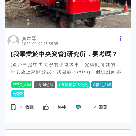
陪我念不孤單、學長姐分享經驗時提到多了一個研
究所平均起薪比大學多五千…好多好多的原因讓我
想念研究所。但是我大學被當的一蹋糊塗、但是我
不知道自己做不做得到、這樣我還要多付兩年學
貸、但是誰能保證真的多五千…好多好多的原因讓
我怯步。直到四上那年的直系家聚，我的學妹問我
黃韋霖
2022-01-02 23:55:35
直升系上研究所的學長該怎麼準備系上研究所，學
長那天提到了很多，像是問我們覺得選校重要還是
[我畢業於中央資管]研究所，要考嗎？
選系重要、堅定一個理由然後不要去想缺點不然會
(這台車是中央大學的小垃圾車，覺得亂可愛的，
讀不下去…等等。那天回家以後我做了一個SWOT
所以放上來關於我：我喜歡coding，但也沒到那
分析表，最終決定去報名，系上研究所往年幾乎沒
麼喜歡我喜歡與人溝通，但也不到很健談我想要以
收滿人，於是學長推薦我沒自信就下學期再推甄，
中央大學
有問必答
考研祕笈大公開
報到入學
後工作錢多，卻又不想太高壓高工時我想要有成
比較容易上XD下了決定後到下學期繳交甄選資料
就，但又不想逼死自己如果想要過這種人生就要考
資管
截止前還有一段時間，這段時間我也很猶豫，我媽
研究所我從高中開始就是 average guy 到了大學
媽是支持出社會派的，我沒跟他提過我想念研究
1
2
2
收藏
棒棒
回覆
也是，研究所也是而所謂的average 就是成績這
所，於是我旁敲側擊問他對於研究所想法，他說他
方面大學coding能力就普通，都可以all pass，
公司碩士起薪也才多三千，所以一度動搖我的想
研究所也是沒有很突出，啥都會一點，啥都不專
法，下學期的推甄報名期限是在過年前夕，我拖到
精，實習經驗0但我很慶幸有讀研究所，因為目前
報名截止前兩天才寄件，說實話，我那時想說我大