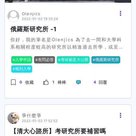
也是事實，於是我順利申請了，也幸好最後來得及
畢業就好了，因為據傳言在這裡畢業不容易，而且
考試相關資料等等；然後，在大三下的二、三月
畢業。以下分享我針對延畢的想法。 -延畢這件
兩年就必須讀完。無論求學期間發生什麼事，順利
Olenjics
(欲補習者)可參考補習班跟著老師們的課程安排做
事-先說，我是個自尊心很強的人，我知道很多研
2022-01-02 19:33:24
不順利都只是過程。 俄羅斯雖有自己的獎學金申請
學習，特別是欲準備企研所與財金所的學弟妹們，
究所延畢反而才是常態，但校系關係，我們這科系
系統，然而在Olenjics畢業當時這事於我國還不是
俄羅斯研究所 -1
企研所通常是經濟學、統計學與管理學三科選兩科
多半都是兩年畢業，當跟你同屆的幾乎都畢業我真
非常普及，加上Olenjics還對國內另外的獎學金感
做為投考組合(因報考學校而異，但個人不太確定
的很茫然，很討厭自己。這次收到網站邀請參加活
你好，我的筆名是Olenjics 為了去一間和大學科
興趣，所以大學畢業那年只是試了一下系統操作，
是否有三科皆要考試的企研所)，而財金所則是必
動，我思考了許久「我有甚麼可以分享給大家
系相關程度較高的研究所以精進過去所學，或至少
沒有真的按照流程申請，但三年多後，也就是現
備經濟學、統計學與財務管理三科的能力。
的？」「我自己研究所也弄得一蹋糊塗不是嗎？」
不忘記，從俄文系畢業那年聽從了幾位老師建議，
在，透過俄國系統申請這個獎學金在台灣也已經有
雖僅是兩到三科的科目，看似準備容易，實際上並
入學申請
有問必答
考研祕笈大公開
俄羅斯研究所
但最終還是選擇發文，我以切身經驗告訴看到這篇
加上自身因素排除知名度最高的莫斯科大學為首選
一定人數嘗試成功了，真心推薦各位也去試試！ 新
非如此，因為經濟學包括了個體經濟學與總體經濟
文的大家關於延畢這件事：1.延畢不是世界末日，
後，去了俄羅斯國立普希金對外俄語教學學院（以
報到入學
年快樂，預祝成功！ Olenjics*如果想要認識多一
學兩大部份，統計學則是除了機率、抽樣分配、假
必要時考慮及時止損。如果你即將面臨延畢，你可
下簡稱普院）讀碩士。 這個選擇也和專業有很大的
些關於俄羅斯生活可以看看http:olenjics.com想
設檢定與迴歸等內容之外，亦包括了數理統計與計
0
1
4
收藏
棒棒
回覆
以思考看看是否要及時止損，想想看你的畢業門檻
關係，因為普院如名，按俄國學制來說就是一個大
學習一些基本俄語會話的話歡迎追蹤
量經濟等更為進階的課程，若是要準備財金所者，
還差多少，如果你覺得你可以在預定的延畢期限內
大的語言系，下列有對外俄語教學。那麽既然學院
https:www.instagram.comolenjic.s
財務管理亦是門極為重要的科目，可將其區分為投
完成，不如念下去，多一個碩博士學歷出社會起點
的名字Olenjics很喜歡，加上它也曾經出現於老師
資學與公司治理兩大部分，以上針對三個科目僅是
比別人更前面，但是已經沒心力了，不如就先休學
言談中，那麽感覺應該會很不錯吧！ 基於上述原
做簡述，其內容更可再做更為深入的細分；由此可
看看，有些問題不是待久就能迎刃而解的。我自己
因，Olenjics只對普院有興趣，沒有來自於其它候
爭什麼爭
知，準備研究所，無論是甄試抑或是考試入學，都
是認為，休學兩年內反悔還可以回來念，如果過了
選學校要排序給誰誰誰，以及尋找更多與其有關資
2022-01-02 17:52:52
將是一條極為不易且艱辛的路，建議有心繼續升學
期限出社會後也隨時可以再念，甚至可以轉換跑
訊的困擾，所以在申請入學之初，只是去看了一下
【清大心諮所】考研究所要補習嗎
者應及早做準備。D.就讀北大企研所的心得
道，說不定現在卡關的事物，出了社會面對實務需
普院官網，找到給研究生瀏覽的相關訊息和一處我