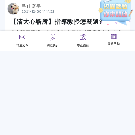
問題相對較偏專業面。印象中是個人面試，有三關
我有點後悔要考研究所但我指導老師真的對我是很
爭什麼爭
也是有爽爽過的時刻。但絕大部分的研究所，都必
充實自己，可以以近期（入學前-碩一）.中期（碩
2021-12-30 11:11:32
(前兩關皆一位老師，第三關三位)，第一關純粹就
有信心，一直再說\\"你可以的!\\"，\\"你的能力去
須修完學分、寫完論文才能畢業，自認為論文就是
一-畢業）.長期（畢業後）三個目標來計畫。
是自我介紹，也沒多問什麼，但要求自我面試時間
讀沒問題的\\"，\\"研究所沒有那麼難\\"等之類的
個最難拿到的學分。高醫醫社的課程都是具有挑戰
（4）技術證照與外語能力證明：顧名思義就是放
【清大心諮所】指導教授怎麼選?
先對較長，約2-5分鐘的樣子，第二關考官問的較
話我那時候內心的OS是:老師!我不行啊!不要再給
性的，若要爽爽過，就只能充實自己對於文本的了
上自己有的專業證照以及外語能力的相關證明。
進入研究所後，修課跟論文已經是研究生的生命共
偏專業面的問題，諸如:給你一張保險相關名詞的英
我灌雞湯了!我真的沒有很想去啊!但我口頭還是跟
解，並將文本納入自己撰寫論文的資料庫中，在產
（5）在校成績證明：主要放上歷年的成績單.歷年
同體了，但想要開心的走完研究生的旅途，還需要
文，要你英翻中，然後再請你簡單說明該名詞是什
老師說謝謝~在準備的過程其實心裡一直很忐忑，
出論文過程中，就能相對快速且有張力。 好的教授
班排名和歷年系排名。（6）校內校外實習&其餘學
最新活動
精選文章
網紅美女
學生自拍
有一個好的指導教授作為支持，這將會是決定能否
麼意思這樣，出題的名詞都算基本。第三關則是一
總是問著自己為什麼我那時候其實真的對於未來也
帶你上天堂選擇研究所指導教授，是作為能不能順
術活動：如果有實習和其他學術活動”一定”要放上
有問必答
考研祕笈大公開
報到入學
學長姐經驗談
開啟你專業素養與快樂學習的敲門磚。那麼到底指
對三，考官們問的問題蠻廣的，基本題例如報考動
沒什麼規劃，我不知道我可以做什麼所以研究所變
利畢業的重要關鍵，剛進入研究所肯定不了解教授
來，因為他會是你的加分題！！！以上是我以過來
導老師該怎麼選呢?一、前置作業在初進研究所的
選指導教授
機、對系所相關認知等，到時事關注及應用皆有，
成了我畢業後比較可以選擇的路，所以我還是報考
的習慣、教導方式，因此需要藉由課堂，來觀察教
人的身分來分享那一年準備推甄研究所的經歷，打
時侯，系所都會辦理迎新活動，請學弟妹們務必參
還記得當初考官問了當地的工程事件，問我對該事
了帶著老師及家人的期望，努力地準備備審資料，
授的習慣、教學方式以及理念。有很多同學在就讀
了這麼長篇大論，還是不會準備推甄資料的話，那
2
1
0
收藏
棒棒
回覆
加，系上大部份老師跟學長姐們都會參加，請在參
件的了解有多少，後再請我根據該事件指出所存在
然後去面試面試完後真的如釋重負的感覺!(雖然也
研究所過程中會遇到更換指導教授的過程，這都是
還有一個最快的方式！尋求學長姐幫助，看他們是
加前，先作一下功課，到現場感受跟老師們親近、
的風險，應如何應變或該如何避險等，進行說明並
不知道會不會上啦!)結果是...我還是有考上我想要
必然的過程，在選擇指導教授時，盡可能選擇與自
否願意和你分享他們的推甄資料，你就可以不要理
接觸一下，並透過活動的參與，詢問一下學長姐們
探討。不敢說哪間好考哪間不好考，因為其實個人
的學校前面有說到我其實不是一個很喜歡讀書的人
己理念相同者，透過與指導教授的相互交流，才能
會這篇文章了～～
有沒有推薦或是應該要避開的雷，這都是最可貴也
對每間學校的熟悉度不同，考官不同，所問的問題
在考上後，因為真的覺得不適應，壓力很大我休了
激盪出更多火花。然而，對於指導教授的帶領方
最直接的第一印象接觸。二、實地體驗人家說眼見
也不同，所以以上僅針對面試時實際相關經歷提供
一年的學......在我休學的一年期間，很多人一直都
高科研究生
式，我認為是看自己如何去解讀與消化，有經驗的
為憑，能在清大教書的老師們各各都是學識經歷涵
2021-12-29 22:34:41
參考。 各位考試加油~!
問我，為什麼不讀啊!考上國立的(我大學是私立的)
指導教授都會懂得如何運用現有的資源來激發你的
養很好，在專業知能上都能提供極高的輔導與協
很棒啊!都考上了不讀不是很可惜嗎?等之類的話語
潛能，過程中雖然痛苦，但過程中勢必能提升自己
[高科財稅所]大四了，升學與就業該怎麼
助，如果心理有底後，也確認是想往「諮商心
我那時候真的超討厭聽到這些話語，我就不想讀
邏輯、自律、思維的能力。 研究所後的挑戰與不適
選?
理」、「基礎心理」或「工商心理」這三大領域任