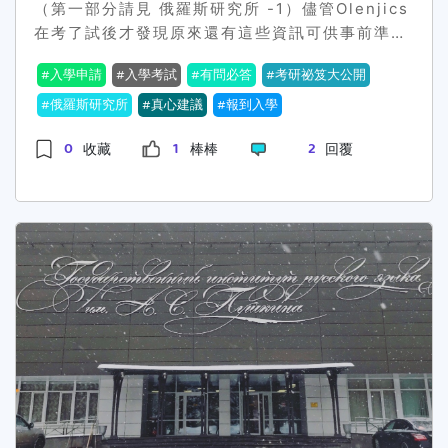
無限改第三章公式，別說還要準備研討會了，喔
（第一部分請見 俄羅斯研究所 -1）儘管Olenjics
問題，和隨時做紀錄。若需要更完整的資料，可以
不像考試的，我稱之為簡易問答題12. 讀研究所怎
喔…悲劇了，我果不其然延畢了。碩三第一個學期
在考了試後才發現原來還有這些資訊可供事前準
上網查詢過來人在一些討論平台分享的文章，或著
樣才能爽爽過？這個嗎...基本上，要多爽就可以多
我還是一直做不好論文，所以那時就知道自己還需
備，有點可惜沒能更早看見，但如果本身讀的是俄
詢問一些補習班是否有相關資料可以做參考。• 推
爽，可以打聽一下自己的指導教授之前指導的學長
要半年，碩三下學期開始，但四月底被告知父親癌
入學申請
入學考試
有問必答
考研祕笈大公開
文系，日常在學校好好學習你也能考過的，別擔
薦信： 建議推薦人可以請對自己學習情況較
姐有沒有延畢如果沒有，那基本上教授都會讓你畢
症，然後五月台灣疫情大爆發，這時我悲劇了，然
心。而且事實上這些在官網上也能找到，不是特別
俄羅斯研究所
真心建議
報到入學
了解的教授(如：班導師、修過較多門課的教授)協
業，甚至到了要口試的階段會比你還緊張有看過碩
後因為疫情長照中心停止營業奶奶整天都會在家，
特別的秘密，只是需要好好找找。由於大家掌握的
助撰擬，畢竟有名氣的教授未必是平常較常有互動
論發表很糟糕的同學，最後還是畢業了可是碩士論
但平常都是白天長照晚上父親在顧，於是我只能回
0
1
2
收藏
棒棒
回覆
相關知識不一，這些考試參考資料也是為了讓考生
或來往的，也可以考慮請工讀或實習單位的主管協
文我真的覺得是要把它當成自己的孩子，好好對待
家一趟顧父親跟奶奶，然後在家期間都沒跟老師開
不那麽心慌吧，目前Olenjics遇到的俄國考試方式
助撰擬。 個人建議推薦信有兩大事項應注
他，從無到有親手把他完成13. 教授怎麼選比較不
會，後來妹妹回家接手，妹妹去年也癌症，回來顧
都是這樣高度相似，考試時抽個題號回答。 雖然當
意： 一、建議「親自」拜訪教授取得同意
會被延畢？ptt可以查，如果以前都沒有學長姐被
一周後副作用爆發，直接醫院LONG STAY，想不
時的Olenjics在出發之前對於未來幾乎一無所知，
後，並自行以教授口吻撰擬推薦信，再請教授過目
延畢，其實都可以順利畢業只差在有些很硬有些很
到這趟回家顧家人顧不完XD其實這段時間不是沒
但本著初生之犢不畏虎的與新世界相遇的期待（事
與修改(因為教授通常都很忙，自己先撰擬應是一
佛但很佛的教授不見得是好事，有時不怎麼盯論
時間，是我真的沒心力完成我的論文了，我無法靜
實上也可以說是本性比較隨心所欲啦），一直到後
種基本禮貌)並誠摯地向教授表示謝意。 二、
文，在學術專業領域也無法給你相對應的幫助14.
下來好好的完成論文，整個碩三我都在思考休學，
來，Olenjics才知道原來普院還真的挺有名，在其
可事先釐清報考之該系所是否有參考推薦函，印象
畢業後就業出路？薪水真的比較好嗎？中央資管出
這段時間意願最強。此時教育部發佈了公文，因為
專業領域的角色對應回中文就是開「專」元老
中有些系所即使放了也不太看，節省時間與精力。
路，大多數都是去TSMC, micron, AUO當然！在
疫情關係影響到研究的可以申請延到10月畢業，那
啦。 在整個過程申請人都非常非常需要極大的耐心
C.考試準備概要 建議有想同時準備研究所推
TSMC或其他製造業，碩士薪水就是比較高(能力
時候的我在延到10月跟休學之間抉擇，我還是選擇
與細心，對方聯繫人很好工作很敬業，當你可能等
甄與考試的學弟妹們，如果學校課業安排上允許的
說不定還沒有學士的強
了完成論文畢業，因為那時候我已經把論文寫到第
不及的時候就深呼吸，因為有些事也不是聯繫方單
話，我個人認為可以在大三上時開始安排準備研究
四章一半了，我真不想放棄…。雖然關聯性不大，
方面能決定的。就將一切都當成你研究的一部分，
所的計劃，包括四處詢問學校老師與學長姊們等過
但因這段時間我大多都在醫院度過、長照中心休業
畢竟真正開學了也還有很多不同事情要做，最後能
來人的意見，以及參考補習班蒐集來的完整推甄與