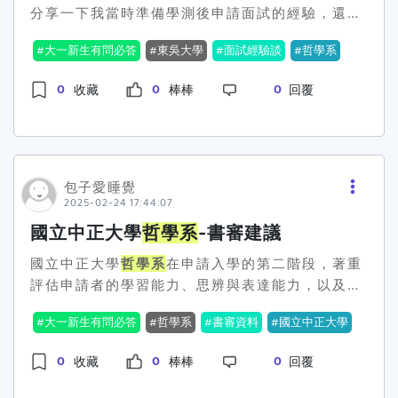
分享一下我當時準備學測後申請面試的經驗，還有
反思生活，像是如何面對人際關係、如何理解自己
優良表現證明。✅ 準備方向： 自主學習計畫與成
面試當天的一些小心得，應該是能幫助到你們~面
的情感等等。 這讓面試官知道我對哲學的看法不僅
果（如自學哲學相關課程、閱讀哲學書籍、參與哲
大一新生有問必答
東吳大學
面試經驗談
哲學系
試過程首先，我們先在一個等待區集合，大家都安
限於書本上的知識，而是有實際的思考。未來的學
學討論等）。 社團活動經驗（如哲學社、辯論社
靜到不行，氣氛有點緊繃，然後就是按場次進入面
習規劃是什麼？我說我希望在大學期間能夠學更多
等，並說明參與活動的過程與收穫）。 特殊優良表
0
0
0
收藏
棒棒
回覆
試。面試時間大概是10分鐘左右，兩位教授會輪流
的西方哲學和中國哲學，並且積極參與討論，做一
現證明（如哲學競賽、演講比賽、寫作比賽等得獎
問問題，感覺時間過得好快。教授問了些什麼問
些自己有興趣的哲學研究。對當前社會問題的看
證明）。 多元表現綜整心得（必備）：統整多元表
題？進去後，教授一開始會請你簡單自我介紹，然
法 我也談了一些我對社會問題的想法，像是對教育
現，說明學習過程、困難挑戰、收穫與未來努力方
後開始問一些基本問題。為什麼選擇東吳
哲學系
？
公平、環境保護等問題的關心，這也能顯示出我並
向。 4. 學習歷程自述✅ 評估重點： 是否清楚反思
你有沒有特別喜歡的哲學家或哲學思想？為什麼？
包子愛睡覺
不是只關心自己的學業，還有對社會責任的認知。
自身的學習歷程與個人特質，展現哲學學習潛力。
2025-02-24 17:44:07
學歷上提到你參加過哲學營，可以聊聊那時候的經
結語總結來說，臺中科技大學
是否具備良好的批判性思維與自我探索能力。✅ 準
哲學系
的面試並不像
驗嗎？如果進了東吳
哲學系
，你對自己的學習有什
我想像中那麼嚴肅，反而是一個互相了解的機會。
備方向： 就讀動機（A4 一頁內）： 為何選擇
哲
國立中正大學
哲學系
-書審建議
麼規劃或目標？其實，教授問的問題都蠻針對你個
只要你對哲學有興趣，準備好自己，面試其實不會
學系
？ 自己對哲學的興趣是如何培養的？可舉例具
國立中正大學
哲學系
在申請入學的第二階段，著重
人的，不會突然丟超難的哲學題，所以也不用太害
太難。希望大家都能順利進入自己想念的科系，並
體事件、書籍或人物影響。 未來學習計畫與生涯規
評估申請者的學習能力、思辨與表達能力，以及自
怕，照著自己的想法回答就可以。面試後的心得面
在這條學術路上繼續努力！加油！
劃（A4 一頁內）： 說明自己的性格特質與哲學學
主學習與規劃能力。以下是備審資料的重點與準備
試結束後，我真的是有點鬆一口氣，整個過程也讓
習的連結。 進入
哲學系
後的學習規劃（如課程規
大一新生有問必答
哲學系
書審資料
國立中正大學
方向。招生目標招收對知識充滿好奇、擁有良好語
我學到不少。雖然只有短短的10分鐘，但每個問題
劃、研究興趣）。
哲學系
的學習與畢業後職涯的關
言能力、喜愛思考與討論，並樂於探究宇宙與人生
其實都很能反映出教授對我的關注，讓我覺得這不
聯性（如未來是否考慮學術研究、教育、媒體、法
0
0
0
收藏
棒棒
回覆
基本問題的學生。因此，申請者需展現自身的哲學
只是對學科的考量，更是對我個人的了解。而且，
律等相關行業）。 5. 其他有利審查資料✅ 評估重
素養與學習潛力。審查資料項目1. 學習歷程自述
通過這次面試，我發現自己有些地方還可以加強，