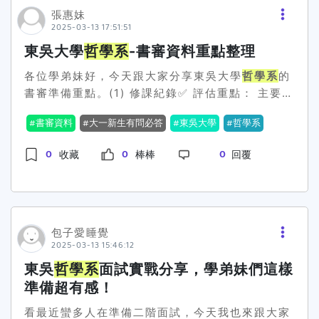
是《蘇菲的世界》這本書。那本書其實是我接觸哲
張惠妹
學的起點，雖然它是以小說的形式寫，但裡面講的
2025-03-13 17:51:51
哲學思想讓我開始對這些問題產生了興趣。 面試的
東吳大學
哲學系
-書審資料重點整理
過程兩位教授都很親切，整個過程其實很順利，大
約15分鐘就結束了，主要就是問了幾個問題，感覺
各位學弟妹好，今天跟大家分享東吳大學
哲學系
的
像是在了解我對哲學的理解，還有為什麼想來這裡
書審準備重點。(1) 修課紀錄✅ 評估重點： 主要參
讀這個科系。 下面就是我在面試中被問到的問題，
考語文、數學、社會科學等課程的學習表現。 學業
書審資料
大一新生有問必答
東吳大學
哲學系
大家可以參考一下： 自我介紹 這個問題基本上每
總成績作為學習能力的基礎評估指標。✅ 準備方
個面試都會有，我簡單介紹了自己，包括我來自哪
向： 應屆畢業生的修課紀錄已存於學習歷程資料
0
0
0
收藏
棒棒
回覆
裡、為什麼會選擇
庫，無須額外準備。 若有額外修課或特殊學習經
哲學系
，還有一些我覺得自己比
較特別的地方。 為什麼選擇
歷，可補充高中成績單說明學習表現。 2. 課程學
哲學系
？我這題的回答
就說了，當初是因為讀《蘇菲的世界》這本書，它
習成果✅ 評估重點： 是否能夠展現批判性思維、
讓我開始思考一些關於人生的問題，覺得哲學的討
邏輯推理能力及分析能力。✅ 準備方向： 書面報
論不僅有趣，還能幫助我更清楚了解自己和世界的
告（可提交與哲學、人文、社會、歷史相關的論
包子愛睡覺
2025-03-13 15:46:12
關係。讀過哪些哲學書籍？這題我回答了幾本我讀
文、研究報告）。 內容應清晰呈現個人思辨能力、
過的書，像是《蘇菲的世界》、《快樂的哲學》之
分析與統整能力，並附上學習過程的心得反
東吳
哲學系
面試實戰分享，學弟妹們這樣
類的書，這些書讓我對哲學有更直觀的理解，也能
思。 3. 多元表現（F、G、M、N）✅ 評估重點：
準備超有感！
在面試中表現出我對哲學的興趣。對哲學的理解我
是否具備自主學習能力、領導能力、團隊合作精神
看最近蠻多人在準備二階面試，今天我也來跟大家
分享了我覺得哲學不單單是抽象的思考，更多的是
與探索能力。 是否曾參與社團、競賽，或獲得特殊