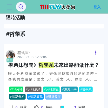
`
登入
限時活動
哲學系
程式重生
2025-07-30 15:59:05
版主
學弟妹想問》
哲學系
未來出路能做什麼？
昨天分科成績出來了，好像跟我當時預測的還差不
多我的成績是：國文 57、英文 50、歷史 50、地
理 45、公民 50我本身就還是迷茫階段，因為還不
114分科
分科成績
分科測驗
東海大學
哲學系
曉得未來想走什麼路，所以昨天有先用落點分析算
一算，好像最有機會的就是東海
落點分析
落點教戰
職涯發展
哲學系
……但我其
實對哲學這個科系蠻陌生的，但真的不太清楚在學
0
0
3
收藏
棒棒
回覆