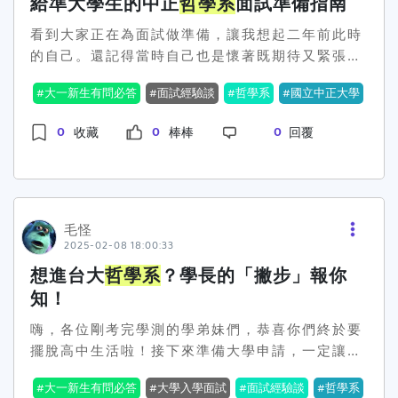
歷證明自己具備哲學學習的素養與能力。
給準大學生的中正
哲學系
面試準備指南
是讓你思考問題，考察你能不能清楚表達自己的想
看到大家正在為面試做準備，讓我想起二年前此時
法。第二關：小組討論（大概10分鐘）然後就會換
的自己。還記得當時自己也是懷著既期待又緊張的
到另一間房間，和其他考生一起討論剛才的題目。
心情在準備面試，今天就讓我分享一些親身經驗，
每個人輪流分享自己的看法，教授有時會突然插進
大一新生有問必答
面試經驗談
哲學系
國立中正大學
希望能幫助你們更好地準備！面試概況我們系的面
來問一些問題，推進討論。這一部分主要是看大家
試通常是由3-5位教授組成面試委員，每位考生有
的思維靈活度和表達能力。第三關：個別面試（大
0
0
0
收藏
棒棒
回覆
10-11分鐘的面試時間。聽起來時間不長，但其實
概10分鐘）最後就是跟教授單獨面對面，大概會讓
已經足夠讓教授們了解你的特質和潛力了。自我介
你自我介紹一下，然後根據你的介紹問一些問題。
紹很重要！從我的經驗來看，一個好的自我介紹能
問題會比較隨意，像是：「你為什麼選哲學？」或
為整個面試定下良好的基調。我建議準備2-3分鐘
者「最近有沒有看過什麼有趣的哲學書？」。這部
的自我介紹，內容要包含：你的求學歷程中與哲學
毛怪
分其實是想了解你為什麼對哲學有興趣，還有你平
2025-02-08 18:00:33
思考相關的經驗為什麼選擇中正
哲學系
（要具
時關心哪些事情。教授問的問題有點專業啦這邊要
體！）你未來想在哲學領域探索的方向教授常見的
想進台大
哲學系
？學長的「撇步」報你
提到的就是，教授會問一些讓你有點挑戰的問題。
提問方向在我的面試中，教授們主要關注以下幾個
像是問你對一些哲學名言的看法，比如「態度決定
知！
面向：閱讀經驗分享：他們會問「你最近讀過什麼
人生的高度」這種，你得好好想想自己怎麼看待。
嗨，各位剛考完學測的學弟妹們，恭喜你們終於要
哲學相關的書籍？」重點不是書讀得多少，而是你
還有，會問你一些思考上的問題，像「你認為對事
擺脫高中生活啦！接下來準備大學申請，一定讓你
能否清楚表達自己的思考和收穫思辨能力測試：可
物的興趣在學習中有多重要？」之類的，這其實就
們既期待又緊張吧？別擔心，學長我來分享一些準
能會針對時事或生活情境，請你發表看法教授們最
是看你能不能在面試過程中做出深刻的回應。 面試
大一新生有問必答
大學入學面試
面試經驗談
哲學系
備臺大
哲學系
面試的心得，讓你們心裡更有底！面
看重的是你的思考邏輯和表達方式對哲學的興趣：