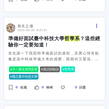
什麼，也不知道畢業後能做什麼😅想問問有沒有學
長姐有念過
哲學系
，或是對東海哲學有了解的？ 系
上課程大概都在上些什麼？會不會很抽象難懂？ 如
果我以後不想走學術路，這個科系還有其他出路
嗎？ 聽說哲學訓練邏輯思考能力很強，這點是真的
無名之備
嗎？​​其實有點迷惘，但又覺得哲學好像也不是完全
2025-05-06 15:07:01
沒興趣只是不太敢確定選下去會不會後悔如果有念
準備好面試臺中科技大學
哲學系
？這些經
過的前輩可以分享一下經驗，真的非常感謝🙏
驗你一定要知道！
首先講一下我當時準備面試的過程，其實心情有點
像是高中時候準備大考的感覺，既期待又緊張。我
知道
哲學系
這個科系的學生都不會是隨便選的，都
大一新生有問必答
面試經驗談
哲學系
是有興趣去探索一些更深層的問題，所以下定決心
要好好準備。 我做的第一步就是認真看了他們的官
國立臺中科技大學
網，了解一下這個系到底在教些什麼？他們的課程
0
0
0
收藏
棒棒
回覆
設計怎麼樣？老師是誰？這些基本的資料會幫助你
在面試的時候，讓教授知道你是真的有心來這裡念
書，而不是隨便挑個系名填填看。 然後我也準備了
一些自己曾經參加過的活動、讀過的哲學書籍，像