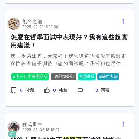
點： 是否具備與哲學相關的額外學習經驗，展現求
高中學習歷程反思（500 字內）：說明在學期間對
像是怎麼更清晰地表達自己的想法。這對我來說是
知欲與自主學習能力。✅ 準備方向： 參與活動證
自己的認識，如何培養與哲學相關的能力，以及學
一個寶貴的學習經驗。然後阿~面試並不像大家想
明：如哲學閱讀計畫、社會議題討論、哲學論壇等
習上的收穫與反思。 就讀動機（1,000 字內）：
無名之備
的那麼可怕，重點是你準備的夠不夠充分，還有自
經驗。 特殊優良表現證明：如演講比賽、社會科學
2025-02-21 15:19:36
以「為什麼要念
哲學系
」為主題，清楚表達自己對
己對哲學的熱情和對學校的了解。我當時只是輕鬆
相關競賽證明。 高中修課或進修第二外語證書（如
哲學的興趣、求學動機，以及未來的期望。 未來學
怎麼在哲學面試中表現好？我有這些超實
自信地表現自己，結果也順利進入東吳。所以學弟
有預修哲學或第二外語課程，可提供學習證明）。
習計畫與生涯規劃（500 字內）：可以分析曾閱讀
妹們，放輕鬆、準備好、加油！相信你們一定可以
用建議！
個人特質與學習經驗說明（描述曾投入最多心力的
過的哲學書籍，並闡述進入
哲學系
後的學習規劃與
的～
學習或活動經歷，並分享收穫與心得）。 建議1.書
嘿，學弟妹們，大家好！我知道這時候你們應該正
長遠目標。2. 多元表現 申請者可上傳最多 10 件
寫的時候要具體說明，避免空泛的內容。2.可以把
在忙著準備學測後申請的面試吧？我當初也跟你們
相關資料，如高中自主學習計畫、競賽成績、課外
自己的想法和規劃清楚地表達出來，讓審查委員看
一樣，面試那天心情超級緊張，完全不敢想像自己
活動參與證明、特殊優良表現等，並撰寫多元表現
到你的準備度和決心，3.建議提早準備，才不會到
大一新生有問必答
面試經驗談
哲學系
輔仁大學
會站在那裡面對教授們。但現在回頭想想，這段經
綜整心得，系統性地呈現自身的學習成果與成長經
時候手忙腳亂!! 希望以上分享對大家有幫助。預
歷其實挺有趣的，還學到不少東西。所以我今天就
歷。3. 課程學習成果 最多可提交 3 份書面報告，
0
0
0
祝各位都能順利上榜心目中的理想校系！
收藏
棒棒
回覆
來跟大家閒聊一下我的面試經驗，希望能給你們一
不限領域，但需展現問題意識、邏輯推理與思辨能
點小小的建議和鼓勵！面試其實分成三個階段，過
力。4. 修課紀錄 參考語文與數學領域的修課表
程蠻特別的，讓我來細說一下：第一關：獨立思考
現，特別重視英文與數學的成績。 總結中正大學
哲
時間（大概10分鐘）進去面試室，會給你一張題目
學系
強調學生的邏輯思維、閱讀與表達能力，以及
紙，讓你一個人坐那邊想10分鐘。題目像是：如果
程式重生
自主學習的態度。申請者應在書審資料中展現自身
2025-02-08 18:18:27
你在網路上看到一篇跟你觀點完全相同的文章，但
的哲學興趣、學術潛力與學習計畫，並透過多元經
版主
發表時間比你的報告還早，那你會怎麼辦？這其實