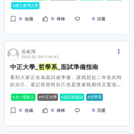
後，最大的感覺就是，這不只是一場面試，也是一
試那天發現氣氛比想像中輕鬆很多，面試的三位教
國立臺灣大學
會詢問你對哲學的理解和期待建議分享自己為什麼
次學習和反思的過程。其實我也沒預期能完全答對
授都很親切，一開始會先請我自我介紹，就像在聊
對哲學感興趣的真實故事閱讀材料推薦我個人最推
每個問題，但教授問的問題讓我有機會重新思考自
0
0
0
收藏
棒棒
回覆
天一樣。教授們的好奇心：不只問專業，還想了解
薦《哲學入門的九堂課》，這本書讓我開始愛上哲
己對哲學的理解，也讓我對這個領域更加有興趣
「你」這個人！教授們對我的自傳和讀書計畫內容
學。但更重要的是，選擇一本你真正讀得懂且有感
了。面試準備的部分：首先，多閱讀一些入門的哲
很感興趣。他們問我：「你在自傳裡提到曾擔任校
觸的書，因為面試時的真誠分享最打動人。記住，
學書籍，像是《蘇格拉底的申辯》或《存在與時
隊隊長，這對你有什麼影響？」、「你在讀書計畫
教授們不是要為難你，而是想了解你的潛力和熱
間》，這樣可以幫助你了解哲學的基本概念，為面
中提到對某位哲學家的興趣，能不能分享你對他的
情。我當時也很緊張，但發現教授們都很親切，會
吳彬用
試時的問題提供一些理論基礎；再來，平時要關心
看法？」準備秘訣大公開：自傳、模擬面試，一個
引導你表達想法。保持真誠和熱情，相信你也能在
2025-02-08 17:46:42
時事，尤其是一些社會現象和倫理問題，這些可以
都不能少！自傳和讀書計畫的部分，我建議大家不
面試中展現最好的一面！
讓你在討論中更有深度，展現你的思考能力。然
中正大學_
哲學系
_面試準備指南
只是單純描述自己的經歷，更要試著從中反思，找
後，別忘了練習表達！不管是跟同學討論或是對著
出與哲學相關的連結。這樣在面試時，教授問到相
看到大家正在為面試做準備，讓我想起二年前此時
鏡子練習自我介紹，都有助於提升你的口頭表達能
關問題，你才不會措手不及。另外，模擬面試也很
的自己。還記得當時自己也是懷著既期待又緊張的
力，讓你在面試時能自信地說出自己的看法。最
重要喔！雖然我高中學校沒有哲學相關的模擬面試
心情在準備面試，今天就讓我分享一些親身經驗，
後，準備一些簡單的自我介紹，讓教授了解你為什
大一新鮮人
中正大學
面試經驗談
哲學系
資源，但我還是找了朋友幫忙，模擬教授可能會問
希望能幫助你們更好地準備！面試概況我們系的面
麼選擇
哲學系
，以及你對這個領域的興趣。總之，
的問題，練習有條理地表達自己的想法。學長的真
試通常是由3-5位教授組成面試委員，每位考生有
準備好自己對哲學的基本理解，保持放鬆和自然的
0
0
0
收藏
棒棒
回覆
心話：放輕鬆，真誠表達最重要！面試結束後，我
10-11分鐘的面試時間。聽起來時間不長，但其實
心態，這樣就能應對面試中的各種問題！
覺得其實沒有想像中那麼可怕。教授們更像是在跟
已經足夠讓教授們了解你的特質和潛力了。自我介
你聊天，而不是刻意刁難你。他們真的在聽「你」
紹很重要！從我的經驗來看，一個好的自我介紹能