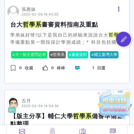
說話，而不是在評判「這個學生」。所以，學弟妹
為整個面試定下良好的基調。我建議準備2-3分鐘
們，保持平常心，真誠地表達自己的想法，反而能
的自我介紹，內容要包含：你的求學歷程中與哲學
張惠妹
2025-02-06 16:45:30
讓他們對你有更好的印象。
思考相關的經驗為什麼選擇中正
哲學系
（要具
體！）你未來想在哲學領域探索的方向教授常見的
台大
哲學系
書審資料指南及重點
提問方向在我的面試中，教授們主要關注以下幾個
學弟妹好呀!以下是我自己的經驗來說說台大
哲學系
面向：閱讀經驗分享：他們會問「你最近讀過什麼
準備重點第一階段採計學測成績：* 科目包括國
哲學相關的書籍？」重點不是書讀得多少，而是你
文、英文、數學A及數學B* 國英的原始級分皆乘以
能否清楚表達自己的思考和收穫思辨能力測試：可
大一新生有問必答
哲學系
書審資料
國立臺灣大學
1.00倍計算* 這階段成績佔甄選總成績比例40%第
能會針對時事或生活情境，請你發表看法教授們最
二階段的審查：* 書面審查資料佔25%* 口試成績
看重的是你的思考邏輯和表達方式對哲學的興趣：
0
0
1
收藏
棒棒
回覆
佔35%書面審查需準備的資料包括：* 修課紀錄*
會詢問你對哲學的理解和期待建議分享自己為什麼
課程學習成果* 多元表現（例如：社團活動、競賽
對哲學感興趣的真實故事閱讀材料推薦我個人最推
成果等）* 學習歷程自述* 其他具體說明給想報考
薦《哲學入門的九堂課》，這本書讓我開始愛上哲
的同學一些建議：* 在準備書審資料時，建議特別
學。但更重要的是，選擇一本你真正讀得懂且有感
強調自己對哲學的興趣和探究精神* 可以分享閱讀
古月
觸的書，因為面試時的真誠分享最打動人。記住，
2025-02-04 14:04:36
哲學相關書籍的心得與反思* 展現自己的邏輯思考
教授們不是要為難你，而是想了解你的潛力和熱
版主
能力和問題意識* 如果有參加過相關的讀書會或討
【版主分享】輔仁大學
哲學系
備審準備重
情。我當時也很緊張，但發現教授們都很親切，會
論活動，也可以納入多元表現書審資料主要分為幾
引導你表達想法。保持真誠和熱情，相信你也能在
點整理
個重要部分：關於修課紀錄：* 系上特別重視您修
面試中展現最好的一面！