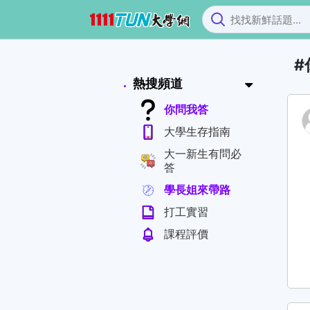
`
熱搜頻道
你問我答
大學生存指南
大一新生有問必
答
學長姐來帶路
打工實習
課程評價