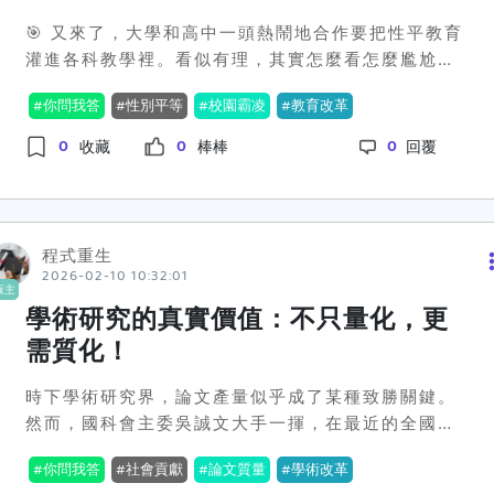
競爭力，畢竟中國的某些學校在特定領域可是極具優
🎯 又來了，大學和高中一頭熱鬧地合作要把性平教育
勢的。然而，質疑的聲音還是不少。有人擔憂這樣的
灌進各科教學裡。看似有理，其實怎麼看怎麼尷尬。
跨岸教育，會不會間接讓中國掌控更大的話語權？甚
教育部一輩子都相信，只要透過性別平等教育就能抵
至是加大對台灣『思想滲透』的影響力？這一波政策
你問我答
性別平等
校園霸凌
教育改革
禦校園霸凌、深化性別意識，好像性別等於答案一樣
究竟會不會因此而翻車，我們只能拭目以待。不過，
神奇。不過，我們真的有這麼需要用性別來解釋一切
0
0
0
仍然能夠確定的是，會有許多家庭在這個選擇上，花
收藏
棒棒
回覆
嗎？🤔從2018年開始，國教署一直在推動一大堆性平
上不少心思做準備。📚兩岸之間的政治問題，始終無
教育資源中心，培養所謂的「種子教師」，期待他們
法從這些教育政策中撇開。中國一方面提供了機會，
把性平愛撒在校園每一個角落。可，這到底救得到問
另一方面也在增加影響力的可能性。究竟這一選擇會
題核心嗎？每個人心中都有自己的性別觀，如果心態
是讓台灣的學生受惠更大，還是自找麻煩，只有時間
程式重生
不開放，這些課程不就是一齣舞台劇嗎？學生乖乖背
2026-02-10 10:32:01
能給出答案。而這，或許也是那些想要在中國大學求
版主
下來，卻真正理解無感。這些計畫聲稱是多麼美好：
學的台灣學生們，無法不考量的問題。🤔那麼問題來
學術研究的真實價值：不只量化，更
它們有語文、數學、社會、藝術課程中的性平教案，
了，假如是一個完全以學術以及未來發展為考量的學
需質化！
聽起來很有想法，實際上會對性別暴力和不平等有用
生，你會選擇到中國求學嗎？還是，即使有再多的好
嗎？或許一開始是有幫助，但別忘了人性複雜，絕不
處，也不願踏足這塊矛盾之地？#統戰還是機會 #台灣
時下學術研究界，論文產量似乎成了某種致勝關鍵。
該小覷。從社群回響看，大家對這種以「大同思想」
學生 #跨岸教育
然而，國科會主委吳誠文大手一揮，在最近的全國大
搞教育的方法評價不一。對部分人來說，這是一種自
專校院校長會議上提出了一個觀點：學術研究不能再
嗨，熱鬧是別人的，自己都辛苦掏錢過日子，這麼花
你問我答
社會貢獻
論文質量
學術改革
只看論文數量，應該重視貢獻度。這句話可謂一石激
錢花力的搞性平，撐得到多久是疑問。而對另一些人