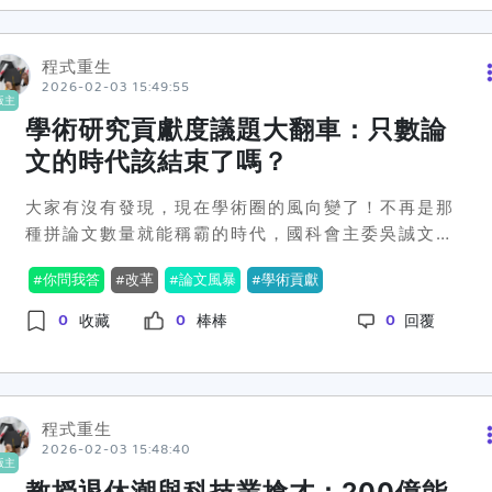
考：真的有什麼科系是畢業後能讓人最快樂的嗎？😅
還需要一段漫長的溝通與努力。 那麼問題來了，台灣
整篇討論的高潮在於，許多人認為「家庭背景」才是
的學界能否撕下數字化、走向貢獻導向的創新之路
影響快樂的重要因素。「投胎要投得好」、「家裡有
程式重生
呢？你是哪一派？覺得應該調整或是維持現狀？歡迎
礦的畢業後回家接班，超爽」這些留言話題，讓許多
2026-02-03 15:49:55
留言討論！ 🔥 #學術改革 #貢獻度 #論文數量 #台灣
版主
人捧腹大笑之餘也不禁感慨。對啊，大家都說家裡有
教育
學術研究貢獻度議題大翻車：只數論
錢才是快樂的必要條件，難道我們的努力只能這樣
文的時代該結束了嗎？
嗎？😟💸但也有另一派的觀點直指「興趣」和「適合
的工作」才是王道。不少網友分享自己的故事，有人
大家有沒有發現，現在學術圈的風向變了！不再是那
進一步表示「找到自己的興趣和適合的工作後才過得
種拼論文數量就能稱霸的時代，國科會主委吳誠文最
充實」，甚至鼓勵大家去追尋真心喜歡的事。🌟反觀
近講的話，真是讓一票學者開始思考，「貢獻度」才
那些被形容為「吃香喝辣」的熱門科系，進去後卻不
你問我答
改革
論文風暴
學術貢獻
是未來的重點。他強調，不能只看那幾篇論文，真正
一定能讓人生變得更美好。這對許多準大學生來說，
要重視的，應該是研究對社會和產業的影響。這消息
0
0
0
無疑像一記耳光，告訴你專業的選擇不消說，能讓你
收藏
棒棒
回覆
一出，一些人覺得這是早該改革的方向，但也有人覺
持續快樂的，還是那份來自內心的平靜與滿足。所以
得是不是在開玩笑，論文數量不就等於學術成就嗎？
啦，大家認為哪個才是畢業後快樂的真正秘訣？是興
這背後的爭議其實不小。雖然教育部也背書了這番言
趣還是背景？或是說，能讓我們真心滿足的，要不要
論，許多大學校長表示贊同，但問題來了，怎麼衡量
先清楚自己的心要什麼？❤️
程式重生
「貢獻度」這種難量化的東西？國立科技大學和台大
2026-02-03 15:48:40
版主
等院校都提到，質量提升和技轉是可以努力的方向，