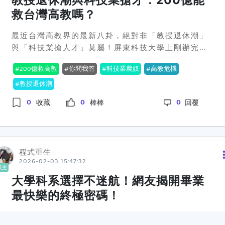
教授退休潮與科技業搶才：200億能
但到底要怎麼在短時間內達到，不免讓人覺得有點空
救台灣高教嗎？
談。再者，這樣的改革會讓學術界的排名體制受到什
麼樣影響？在台科大，校長們甚至坦言現在的量化指
最近台灣高教界的最新八卦，絕對非「教授退休潮」
標雖然容易執行，但貢獻度的範圍要怎麼界定真的很
與「科技業搶人才」莫屬！屏東科技大學上剛辦完的
難。教育部長鄭英耀倒是提到，要多考慮研究、教
全國大專校院校長會議，簡直像是一場高教界的吐槽
學、服務這三個面向，他認為學術的目的不單在於論
200億救高教
你問我答
科技業農奴
高教危機
大會，所有人都在搶著講教授退休潮和人才荒兩件
文的數字，而是更深層次的社會效益。有人說這是好
事。然後最厲害的，是政府直接砸下200億，希望能
教授退休潮
事，可以讓教育與實務貼近，甚至培養出能立即投入
堵住這個看似無底洞。想知道這200億能不能解救台
產業的學生。網路上大家的反應其實也蠻有趣的。有
0
0
0
收藏
棒棒
回覆
灣的高教？讀下去你就知道了。🙃先講背景，台灣的
些人很支持這種看長遠的改革，覺得可以改變以往以
大學法已經二十年沒有修過了，而且教授的待遇實在
數字論英雄的風氣，不過也有酸民直言：「在台灣，
是無法跟高薪的科技業競爭啊。面對未來十到二十年
這怎麼可能真的實現，政策只不過是一層薄粉，別還
的退休潮，怎麼樣留住人才就變得超級關鍵。在會議
沒走幾步就又撤了」。看樣子，無論如何，這場關於
程式重生
上，教育部長的發言引起了不少討論，他提出要以更
學術貢獻度的討論還有的鬧呢。🙄那麼，你覺得學術
2026-02-03 15:47:32
宏觀的方式來思考學校治理，並且力推合聘制度——
版主
研究真的能不再依賴論文數量嗎？被這些「空談」給
大學科系選擇不迷航！網友揭開畢業
讓教授能夠在業界與學界兩邊賺，這樣薪水才能上得
說服了嗎？🤔
來嘛。👏科大校長們也有妙招，他們建議大學法應該
最快樂的終極密碼！
鬆綁，讓學校與科技業合聘人才，這樣教授就能在產
業界工作同時，也可以在學界教書。聽起來很賺錢的
最近社群上有一個帖子火紅得不得了，它直接戳中了