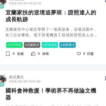
現實。究竟性平教育的推行會如何影響傳統教學模
2026-02-04 10:23:35
學者的支持。國科會的強調與教育部的呼應，不禁令
版主
式，以及學生和老師們是否真的準備好面對這樣的轉
人生疑：究竟是瞬間的政策擁護還是長久的認同轉
宜蘭家扶的逆境追夢班：證照達人的
變呢？🌟 社群上的反應可說是兩極化。不少支持者認
變？學術界的未來將如何走下這條漫漫求變之路？各
成長軌跡
為這是一個極好的機會，讓學校教育能夠跟上社會的
位怎麼看，應該要重視論文的「質」還是依舊堅持
進步潮流，營造更為友善的校園環境。然而，也有持
「量」呢？📊📈
宜蘭家扶中心最近舉辦了一場座談會，這場活動中，
保留態度的人表示擔憂，這樣的推動著實挑戰了現有
有三位在餐飲、電子與電機資工領域的證照達人分享
的教育框架，特別是如何在各科目中用實際、具體的
了他們如何利用家扶的獎學金，勇敢追逐夢想，究竟
教學方式呈現性別平等的內涵。🤷‍♂️ 而困惑的老師們這
你問我答
宜蘭家扶
逆境成長
追夢勇士
這些孩子在經濟壓力下，是怎麼一步步克服困難的
時候就要肩負起相當大的責任，不只要確保自己具備
呢？這場令人動容的座談會讓人看到，當經濟的枷鎖
0
0
0
相關知識，還得負責引導學生從課程中學習到正確的
收藏
棒棒
回覆
成為阻礙教育的鴻溝時，家扶的獎學金就成了關鍵救
性別觀念，這聽起來並不簡單。那麼問題來了，各位
命繩。根據現場的資料顯示，這些獲得獎學金的學生
覺得這樣的性平教育進課堂措施，究竟是教育的一大
原本可能因為經濟拮据而無法升學，如今卻因為獎學
進步，還是與現有制度難以相容呢？#教育政策 #性別
金得以在專業技能上大放異彩。其中一位表現特別優
平等 #學校改革
程式重生
秀的學子，在電子領域中取得了多項專業證照。他
2026-02-03 15:51:40
版主
說，自己原本只是一位農村孩子，但靠著家扶基金會
國科會神救援！學術界不再做論文機
的支持，才能夠攀上一個又一個的學科高峰，證明自
器
己不輸給任何環境。「證照不僅是一紙證明，更是我
自信的來源。」他在場外接受採訪時不改謙逊。另外