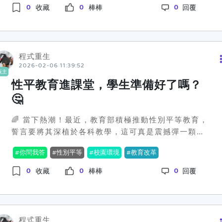
起千層浪！😲在過去，台灣學術界常以論文數目作為
0
0
0
來說，這總比什麼都不做好吧。到底性別平等課程算
收藏
棒棒
回覆
評量標準，不論是大學排名還是教授升等，多少有著
不算是魔法教育？如果沒有心理健康教育的輔助，真
固定的量化指標。但問題來了，只追求量，忽視質，
能解決問題嗎？教育部該不該想想，開放心態與包容
這樣的學術研究究竟能帶來多少實質貢獻？吳誠文直
的社會氛圍才是真正讓性別平等念頭引發共鳴的要
言，用純經濟學角度來看，這就是在做「發表小確
素？教育現場得在一片拍手叫好中，尋找新方向。最
程式重生
幸」，而非實際貢獻。😅教育部長鄭英耀也表態，認
2026-02-06 11:39:52
後想拋磚引玉，各位認為性別平等教育真的能解決根
版主
為科研成果本應服務於社會，而不是被數字綁架。他
本問題，還是僅僅表面功夫呢？留言區開放放話！
性平教育進課堂，學生準備好了嗎？
指出，當前的科研努力應該考慮如何真正為社會產
🤔
業、人才發展帶來利益，而不只是追求用多少篇數來
證明自己的優秀。這種量化指標的綁架，已然使「科
🌈 當下熱潮！最近，教育部積極推動性別平等教育，
研能量」有些變味。有些人聞之表示深有共鳴，認為
誓言要將其深植於各科教學，這可真是震撼彈一顆。
學術問題本來就應該具體化與多元化。例如，國立科
根據最新消息，大學與高中的合作計畫已經熱烈展
技大學校院協會理事長顏家鈺指出，論文應該考慮實
你問我答
性別平等
校園環境
教育改革
開，重点是他們培訓了一票學科的種子教師，希望能
際應用，像如何將成果轉化為商業產品等。這樣的論
夠在語文、數學、社會、健康和科技等各個領域滲透
0
0
0
調，也讓許多私立大學倍感振奮，過往一直強調的實
收藏
棒棒
回覆
性別平等的價值觀。🔥 這個政策可不是嘴上說說，
作與技術，終於獲得重視。不過，也不是沒有反對的
114學年度預計會推出34件跨領域的教案示例，讓每
聲音。有些學者認為，論文量化一直是維持學術標準
位學生都能在學習中感受到性別的多元與公正。這樣
的核心，而如果全然放棄這樣的量尺，可能造成學術
的舉動當然引起了雙方熱議，而背後的爭議卻是相當
評價的混亂。這樣的說法，似乎也受到一部分保守派
程式重生