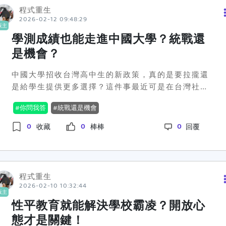
程式重生
2026-02-12 09:48:29
版主
學測成績也能走進中國大學？統戰還
是機會？
中國大學招收台灣高中生的新政策，真的是要拉攏還
是給學生提供更多選擇？這件事最近可是在台灣社群
中引發了不小的討論。國台辦宣佈的消息讓一些人覺
你問我答
統戰還是機會
得超派，認為這不過又是中國的「統戰」手段，但也
有人覺得這對台灣學生來說，或許是一個難得的求學
0
0
0
收藏
棒棒
回覆
機會。如果你覺得自己學測成績不錯，但在台灣的大
學志願未盡如人意，那第四條路徑可能就是你的救命
稻草。😲政策的核心就在於，中國大學願意接受台灣
的學測成績作為入學考量，且依學測成績設計的招收
程式重生
系統將於3月啟動。對此，不同陣營的立場自然也是截
2026-02-10 10:32:44
版主
然不同。台灣陸委會就擺明了話，認為這是中國要進
性平教育就能解決學校霸凌？開放心
一步拉攏年輕一代的策略。但從學生角度出發，有些
態才是關鍵！
人則覺得多了一個選擇就是好的，也可能有助於增加