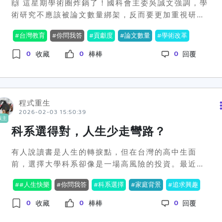
🙌 這星期學術圈炸鍋了！國科會主委吳誠文強調，學
一位在餐飲界的小達人，更是將獎學金巧妙運用，報
術研究不應該被論文數量綁架，反而要更加重視研究
名了各式競賽來提升自己的實戰經驗，把每一分錢都
的真正貢獻度。吳誠文這番言論在「全國大專校院校
花在刀刃上。她的成就讓在場的人們認識到，貧窮不
台灣教育
你問我答
貢獻度
論文數量
學術改革
長會議」上拋出震撼彈，並且獲得教育部長鄭英耀的
是不能翻身，只是困難需要更多勇氣與智慧去應對。
聲援，他們都認為學術不應該淪為量化數字的奴
0
0
0
對社會大眾來說，家扶提供的獎學金不僅是一種經濟
收藏
棒棒
回覆
隸。 台灣過去看齊國際學術評比，量化指標成了學者
支持，更代表著社會對這些孩子追夢路途的肯定與祝
們的枷鎖。論文發表數是升遷的籌碼，但卻未必真正
福。而這些學子用他們的成就證明，只要給他們一個
對社會有貢獻。這種情況下，學者們在立下雞毛當令
機會，他們就能創造奇蹟。看了這麼感人的故事，不
箭，更遑論能對實際問題有多少解決。大學之間也陷
免讓人想問：在台灣這個資源分配不均的社會，資源
程式重生
入排名競賽，犧牲長遠的學術影響力。「追求質量、
2026-02-03 15:50:39
是否應該更多地投注在有潛力但弱勢的孩子身上，讓
版主
走入實務，才能讓學術真正有力量。」這是吳誠文與
他們有能力改變自己的命運？#弱勢逆襲 #證照達人 #
科系選得對，人生少走彎路？
鄭英耀的主張。 💥 這一波改革聲浪讓不少學者心有戚
家扶獎學金
戚焉。在社群平台上，不少人拋出新想法：希望加強
有人說讀書是人生的轉捩點，但在台灣的高中生面
科研成果的社會應用，不要再只做『象牙塔賽跑』。
前，選擇大學科系卻像是一場高風險的投資。最近網
有人說，如果學術可以解決產業問題，那才是真正的
路上一篇討論「念什麼科系畢業最快樂？」的文章，
貢獻！值得注意的是，有學界人士指出，目前多數升
#人生快樂
你問我答
科系選擇
家庭背景
追求興趣
引發了超熱烈的討論！🔥這位網友在Dcard上訴說他
等制度裡量化指標仍佔主流，未來若真如國科會所言
的困惑，似乎不論選擇醫學、電資還是法律，大家出
0
0
0
收藏
棒棒
回覆
推行，執行層面的效果將成為考驗。想想看，教授們
社會後的生活都各有煩惱。這下子，不少人開始思
能不能跳脫「數量」牢籠，真正推動質的革命，也許