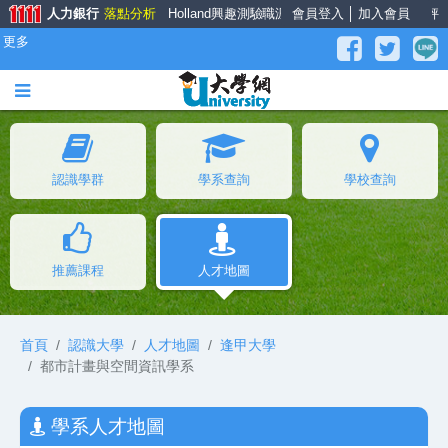
人力銀行
落點分析
Holland興趣測驗
職涯大師
會員登入
面試經驗談
│
加入會員
薪資公秤
更多
認識學群
學系查詢
學校查詢
推薦課程
人才地圖
首頁
認識大學
人才地圖
逢甲大學
都市計畫與空間資訊學系
學系人才地圖