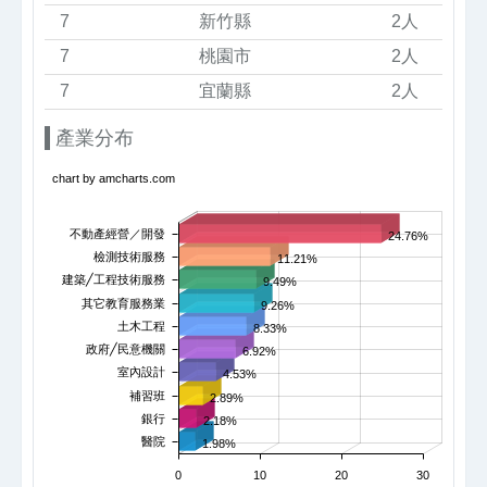
7
新竹縣
2人
7
桃園市
2人
7
宜蘭縣
2人
產業分布
chart by amcharts.com
不動產經營／開發
24.76%
檢測技術服務
11.21%
建築╱工程技術服務
9.49%
其它教育服務業
9.26%
土木工程
8.33%
政府╱民意機關
6.92%
室內設計
4.53%
補習班
2.89%
銀行
2.18%
醫院
1.98%
0
10
20
30