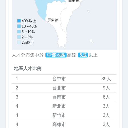
人才分布集中於
中部地區
高達
5成
以上
地區人才比例
1
台中市
39人
2
台北市
9人
3
台南市
6人
4
新北市
3人
4
新竹市
3人
4
高雄市
3人