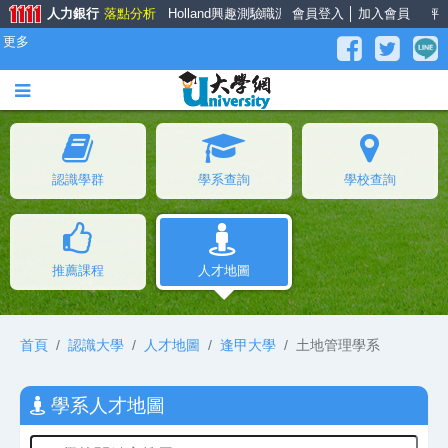
人力銀行
落點分析
Holland興趣測驗
職涯大師
會員登入
面試經驗談
│
加入會員
薪資公秤
更多
認識學群
學系查詢
學校查詢
推薦課程
人才地圖
首頁
認識大學
人才地圖
逢甲大學
土地管理學系
學系人才地圖