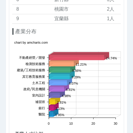
8
桃園市
2人
9
宜蘭縣
1人
產業分布
chart by amcharts.com
不動產經營／開發
24.74%
檢測技術服務
11.21%
建築╱工程技術服務
9.56%
其它教育服務業
9.29%
土木工程
8.07%
政府╱民意機關
6.81%
室內設計
4.98%
補習班
2.81%
銀行
2.13%
醫院
1.95%
0
10
20
30