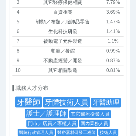
3
其它醫療保健相關
7.79%
4
百貨相關
3.69%
5
鞋類／布類／服飾品零售
1.47%
6
生化科技研發
1.41%
7
被動電子元件製造
1.1%
8
餐廳／餐館
0.99%
9
不動產經營／開發
0.87%
10
其它相關製造
0.81%
職務人才分布
牙醫師
牙體技術人員
牙醫助理
護士／護理師
其它醫療從業人員
門市／店員／專櫃人員
國內業務人員
醫院行政管理人員
醫療器材研發工程師
技術人員