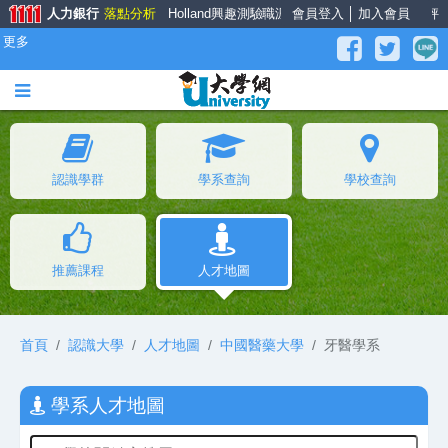
人力銀行
落點分析
Holland興趣測驗
職涯大師
會員登入
面試經驗談
│
加入會員
薪資公秤
更多
認識學群
學系查詢
學校查詢
推薦課程
人才地圖
首頁
認識大學
人才地圖
中國醫藥大學
牙醫學系
學系人才地圖