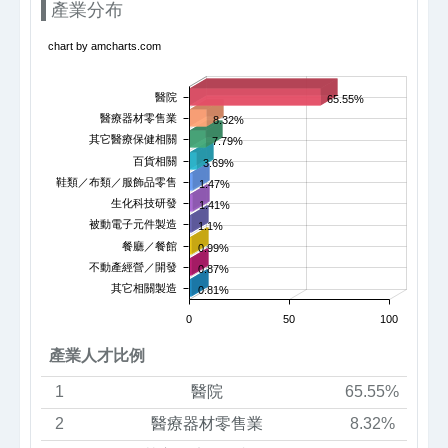
產業分布
chart by amcharts.com
醫院
65.55%
醫療器材零售業
8.32%
其它醫療保健相關
7.79%
百貨相關
3.69%
鞋類／布類／服飾品零售
1.47%
生化科技研發
1.41%
被動電子元件製造
1.1%
餐廳／餐館
0.99%
不動產經營／開發
0.87%
其它相關製造
0.81%
0
50
100
產業人才比例
1
醫院
65.55%
2
醫療器材零售業
8.32%