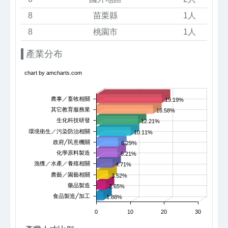
8
苗栗縣
1人
8
桃園市
1人
產業分布
chart by amcharts.com
農事／畜牧相關
19.19%
其它教育服務業
16.58%
生化科技研發
12.21%
環境衛生／污染防治相關
10.11%
政府╱民意機關
6.29%
化學原料製造
6.21%
漁獲／水產／養殖相關
4.71%
農藝／園藝相關
3.52%
藥品製造
2.65%
食品製造╱加工
1.88%
0
10
20
30