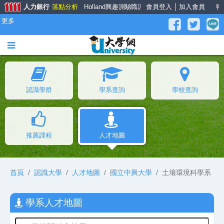
人力銀行
落點分析
Holland興趣測驗
職涯大師
會員登入
面試經驗談
│
加入會員
薪資公秤
更多
認識學群
學系查詢
學校查詢
推薦課程
人才地圖
首頁
認識大學
人才地圖
國立中興大學
土壤環境科學系
學系人才地圖