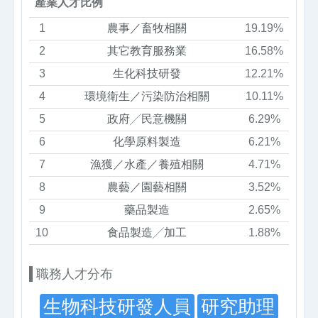
產業人才比例
1
農事／畜牧相關
19.19%
2
其它教育服務業
16.58%
3
生化科技研發
12.21%
4
環境衛生／污染防治相關
10.11%
5
政府╱民意機關
6.29%
6
化學原料製造
6.21%
7
漁獲／水產／養殖相關
4.71%
8
農藝／園藝相關
3.52%
9
藥品製造
2.65%
10
食品製造╱加工
1.88%
職務人才分布
生物科技研發人員
研究助理