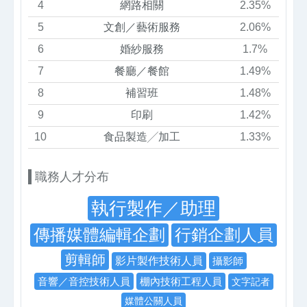
4
網路相關
2.35%
5
文創／藝術服務
2.06%
6
婚紗服務
1.7%
7
餐廳／餐館
1.49%
8
補習班
1.48%
9
印刷
1.42%
10
食品製造╱加工
1.33%
職務人才分布
執行製作／助理
傳播媒體編輯企劃
行銷企劃人員
剪輯師
影片製作技術人員
攝影師
音響／音控技術人員
棚內技術工程人員
文字記者
媒體公關人員