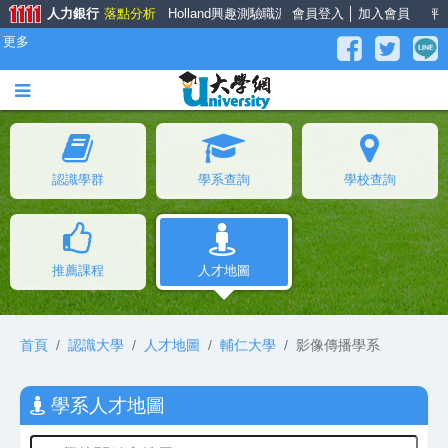
人力銀行
落點分析
Holland興趣測驗
職涯大師
會員登入
面試經驗談
│
加入會員
薪資公秤
更多
認識學群
學系查詢
學校查詢
推薦課程
人才地圖
首頁
認識大學
人才地圖
輔仁大學
影像傳播學系
學系人才地圖