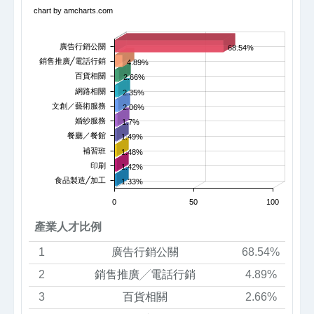
chart by amcharts.com
廣告行銷公關
68.54%
銷售推廣╱電話行銷
4.89%
百貨相關
2.66%
網路相關
2.35%
文創／藝術服務
2.06%
婚紗服務
1.7%
餐廳／餐館
1.49%
補習班
1.48%
印刷
1.42%
食品製造╱加工
1.33%
0
50
100
產業人才比例
1
廣告行銷公關
68.54%
2
銷售推廣╱電話行銷
4.89%
3
百貨相關
2.66%