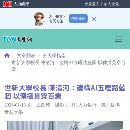
人力銀行
會員登入
│
加入會員
AI小精靈，
使用介紹
有問有答
Previous
Nex
文章列表
升大學指南
世新大學校長 陳清河：建構AI五哩路藍圖 以傳播貫穿百
業
世新大學校長 陳清河：建構AI五哩路藍
圖 以傳播貫穿百業
2026-01-13
文︱孟圓琦 攝影︱1111人力銀行 圖片提供︱
世新大學