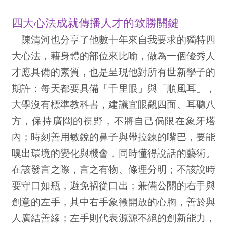
四大心法成就傳播人才的致勝關鍵
陳清河也分享了他數十年來自我要求的獨特四
大心法，藉身體的部位來比喻，做為一個優秀人
才應具備的素質，也是呈現他對所有世新學子的
期許：每天都要具備「千里眼」與「順風耳」，
大學沒有標準教科書，建議宜眼觀四面、耳聽八
方，保持廣闊的視野，不將自己侷限在象牙塔
內；時刻善用敏銳的鼻子與帶拉鍊的嘴巴，要能
嗅出環境的變化與機會，同時懂得說話的藝術。
在該發言之際，言之有物、條理分明；不該說時
要守口如瓶，避免禍從口出；兼備公關的右手與
創意的左手，其中右手象徵開放的心胸，善於與
人廣結善緣；左手則代表源源不絕的創新能力，