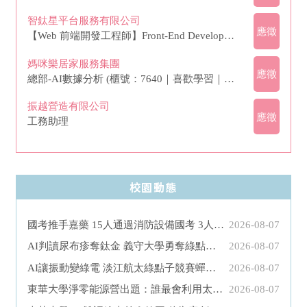
智鈦星平台服務有限公司
應徵
【Web 前端開發工程師】Front-End Development
媽咪樂居家服務集團
應徵
總部-AI數據分析 (櫃號：7640｜喜歡學習｜挑戰自我｜AI思維)
振越營造有限公司
應徵
工務助理
校園動態
國考推手嘉藥 15人通過消防設備國考 3人考取消防設備師
2026-08-07
AI判讀尿布疹奪鈦金 義守大學勇奪綠點子發明6獎
2026-08-07
AI讓振動變綠電 淡江航太綠點子競賽蟬聯鈦金獎
2026-08-07
東華大學淨零能源營出題：誰最會利用太陽？
2026-08-07