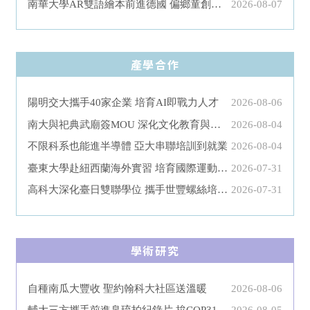
南華大學AR雙語繪本前進德國 偏鄉童創意登國際
2026-08-07
產學合作
陽明交大攜手40家企業 培育AI即戰力人才
2026-08-06
南大與祀典武廟簽MOU 深化文化教育與地方創生
2026-08-04
不限科系也能進半導體 亞大串聯培訓到就業
2026-08-04
臺東大學赴紐西蘭海外實習 培育國際運動人才
2026-07-31
高科大深化臺日雙聯學位 攜手世豐螺絲培育國際人才
2026-07-31
學術研究
自種南瓜大豐收 聖約翰科大社區送溫暖
2026-08-06
輔大三方攜手前進帛琉拍紀錄片 拚COP31發表
2026-08-05