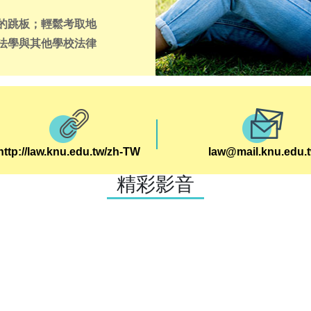
的跳板；輕鬆考取地
法學與其他學校法律
一類是土地法、土地
是為了要讓學生考選
歷年均有學生考上不
習等作中學課程，這類
構擔任法務等工作;第
http://law.knu.edu.tw/zh-TW
law@mail.knu.edu.
讓學生依興趣選修本系
精彩影音
於畢業前考上記帳
師及公務人員外，尚
法務人員。
長照法制為中心，以
人文並重之時代，法
生活秩序之需求，本