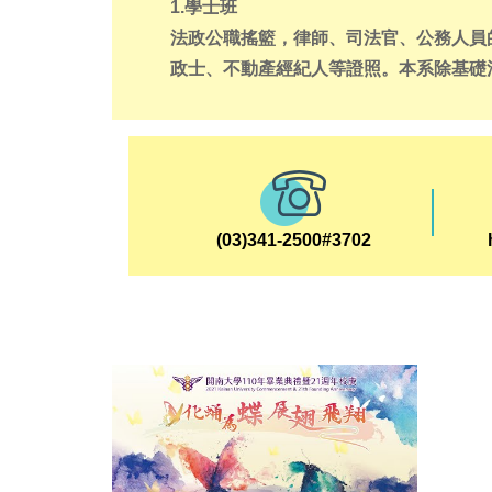
1.學士班
法政公職搖籃，律師、司法官、公務人員
政士、不動產經紀人等證照。本系除基礎
系相同外，尚包含三種他校所無的課程，
稅法、土地登記規則等土地相關課程，這
地政士或不動產經紀人等證照所設，本系
動產經紀人及地政士;另一類是見習及實
課程可以讓學生畢業後立即到各公私立機
(03)341-2500#3702
三類是規劃20個自由選修的學分，可以
或他系課程，本系即有畢業生利用此學分
士。是故，本系除鼓勵學生考司法官、律
鼓勵學生選考其他種類之證照或逕行擔任
2.碩士班
本所教學特色係以比較法制、區域法制及
此成為本所發展之方向與重點。在科技與
律不斷推陳出新及變化，以因應規範人類