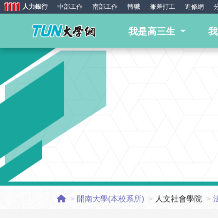
人力銀行
中部工作
南部工作
轉職
兼差打工
進修網
我是高三生
開南大學(本校系所)
人文社會學院