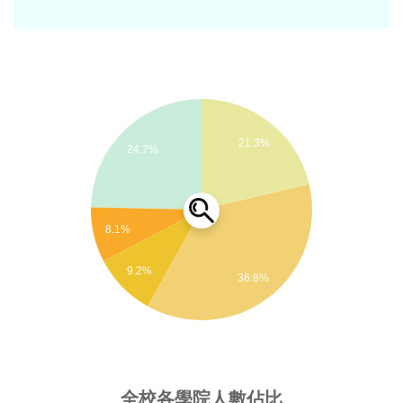
中山醫學大學醫學研究所 所長
回應社會問題需求，聚焦本校特色研究領域，癌症與代
中山醫學大學附設醫院醫學研究部 副院長
謝症候群、毒物及代謝物檢測中心、老人認知與運動訓
中山醫學大學附設醫院內科部 主任
練健康中心、失智研究暨共照中心、口腔醫學教育暨研
台灣大學醫學院附設醫院代謝內分泌科 研究員
究中心，並藉由本校優勢特色以跨領域合作方式與逢甲
大學共創智慧健康學院，並推動區域化產學合作鏈結，
研究專長
協助在地產業發展與升級。
新陳代謝科
21.3%
24.7%
【主軸三】國際化與提升國際移動力
內分泌學
推動國際交流，加強師生國際移動，建立海外實習地
內分泌分子生物學
圖，規劃國外多元教育體制，協助學生體驗多元文化，
8.1%
擴展國際視野；並整合本校現有資源及特色與東海大學
進行策略聯盟，結合兩校教育優勢，以資源共享，共同
9.2%
36.8%
行銷的方式，建立國際學生招生的新模式。
【主軸四】學生輔導與就業情形
本主軸將學生安心就學納入首要課題，對於學生輔導採
取全方位的輔導機制，課業輔導機制，生活輔導機制，
課外活動自主學習及營造性別平等友善校園等，其中，
全校各學院人數佔比