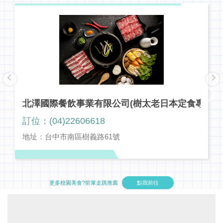
‹
›
北澤國際餐飲事業有限公司(樹太老日本定食專賣店/北澤
訂位：(04)22606618
地址：台中市南區樹義路61號
更多校園美食?前輩走跳推薦
點我前往