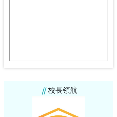
的提款機；不僅夫婦倆得親自兼差參與校務的運作與推
動，三位公子亦成為校方最有利的「備援工友」，協助
校園的除草與清掃工作。至於家裡的餐廳，則是早期學
生最常光顧的免費食堂，隨著校務的發展，「中山」自
牙專起家，歷經增設醫科，1962年改名「中山醫專」。
勵精圖治、加強師資陣容、改善研究設備增設科系、建
設提供學生實習的中港院區，1977年躍升為「中山醫學
院」之不同學制的階段。
2000年附設醫院從「地區性醫院」躍昇為「醫學中
心」；2001年獲教育部核准更名為「中山醫學大學」，
目前學校規模包含五個學院(7,500百餘名學生)與經衛生
福利部評鑑通過為醫學中心等級的附設醫院。
校長領航
發展願景
107-111學年度中長程校務發展目標
發展學校特色為學校永續經營及發展的重要面向，為發