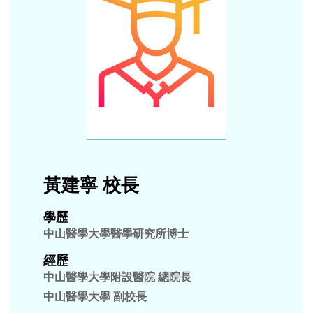
揮醫學大學服務社會的本質，在教學、研究、公共服務
及社會責任上，能夠積極認知、回應並解決台灣現今面
臨的各種重要醫療健康與社會問題，結合本校重點特色
研究領域，引進產官學界資源，帶動學校重點特色領域
成長。各行動方案之執行，以績效為導向落實計畫，確
保學生學習成效與課程品質保證，並提升教研品質及提
升學生就業競爭力，107年度配合教育部高教深耕計
畫，擬定107學年度學年度校務發展計畫，並規劃六大
主軸如下:
黃建寧 校長
【主軸一】教學創新及提升教學品質
學歷
本主軸藉由厚植學生基礎能力、培養學生就業能力、建
中山醫學大學醫學研究所博士
構跨領域學習環境、發展創新教學模式及建構創新創業
生態環境，強化師資質量與結構，提升教師教學技能，
經歷
中山醫學大學附設醫院 總院長
並健全課程設計、規劃及檢討機制。
中山醫學大學 副校長
【主軸二】特色研究及跨域結盟