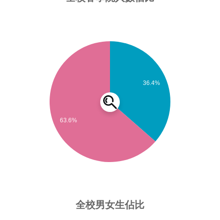
亦包括弱勢學生的經濟扶助、課業輔導、就業協助等。
【主軸五】校園建設與軟硬體設施
本主軸將校園中閒置空間進行活化，拆除老舊建築，重
新規劃全新多功能大樓，以提供師生優質舒適教研與生
活空間，並結合鐵路高架化及鄰近校園的台鐵車站、捷
運車站、及高鐵車站三鐵共構，交通便利之優勢，帶動
36.4%
校園及周邊社區的發展。
【主軸六】落實社會責任與校園永續經營
本主軸加強校務運作行政效能，提升服務品質，發展行
63.6%
銷策略，建構永續經營校園，並發揮醫學大學服務社會
的本質，於醫學專業教育中加入實踐元素，達到落實大
學社會責任與推動社會創新。
本校以｢建構深具醫學人文與服務胸懷，緊扣社會脈動
與醫療需求｣的特色，強調學用合一之課程及師培改
善、深入醫學人文與在地服務之教研發展；以6大主軸
全校男女生佔比
為方向，透過19策略及74個行動方案落實執行，並符合