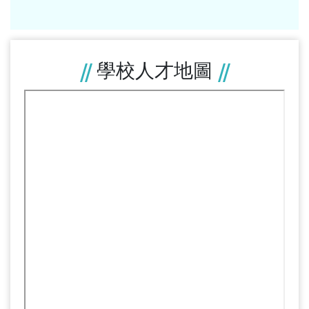
隨後，周創辦人立即起草創校計畫綱要，並尋求台中市
各界人士之支持與聲援，翌年八月，假台中第二信用部
合作社，召開創校發起人大會，通過設立計劃大綱。會
學校人才地圖
中眾人公 推 周汝川先生為創辦人，負責創辦等一切事
宜。正當如火如荼地展開籌備工作時，卻傳來教育部要
求中山牙醫專科學校成立後，必須參加「大專聯招」條
件，由於缺乏利多誘因，致使原本承諾要捐錢、捐土地
的人士，紛紛打了退堂鼓。
周創辦人並未為此而受挫餒志，反而越挫越勇，說服同
為牙醫師的胞弟 周汝南先生，共同捐贈位於台中市南區
樹德巷一甲半的水田做為校地。夫人周張不女士則捐出
五分多地的佃農補償金，收回農地，作為興建校舍用
地。為了能將土地變更地能做為學校用地，老先生在台
中市政府與台灣省政府間，往來奔波了十幾趟，順利完